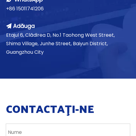
+86 15011741206
Adăuga

Etajul 6, Clădirea D, No.1 Taohong West Street,
Shima Village, Junhe Street, Baiyun District,
Guangzhou City
CONTACTAŢI-NE