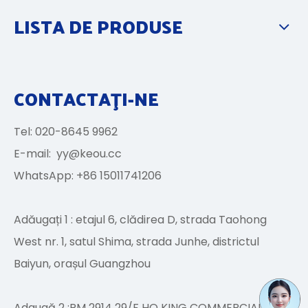
LISTA DE PRODUSE
CONTACTAŢI-NE
Tel: 020-8645 9962
E-mail:
yy@keou.cc
WhatsApp: +86 15011741206
Adăugați 1 : etajul 6, clădirea D, strada Taohong
West nr. 1, satul Shima, strada Junhe, districtul
Baiyun, orașul Guangzhou
Adaugă 2 :RM 2914 29/F HO KING COMMERCIAL