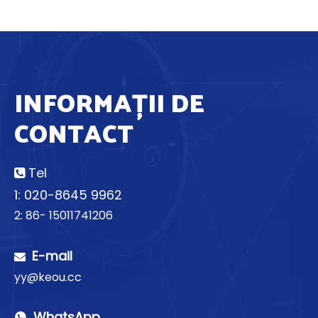
INFORMAȚII DE
CONTACT
Tel

1: 020-8645 9962
2: 86- 15011741206
E-mail

yy@keou.cc
WhatsApp
