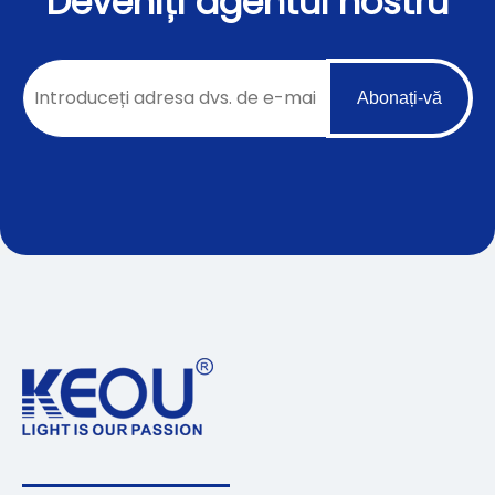
Deveniți agentul nostru
Abonați-vă