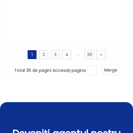
1
2
3
4
...
36
»
Total 36 de pagini Accesați pagina
Merge