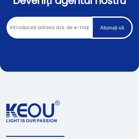
Deveniți agentul nostru
Abonați-vă