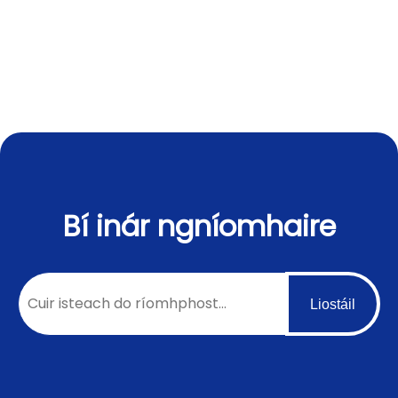
Bí inár ngníomhaire
Liostáil