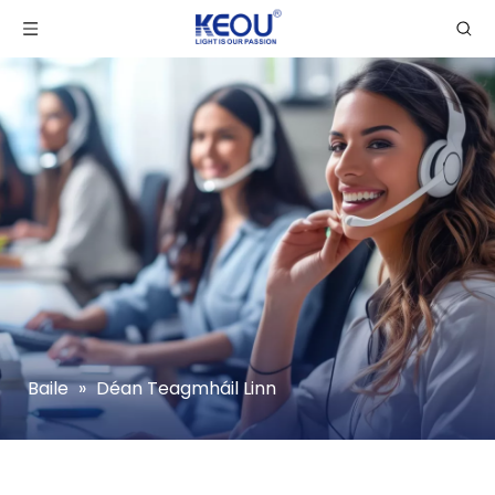
Baile
»
Déan Teagmháil Linn