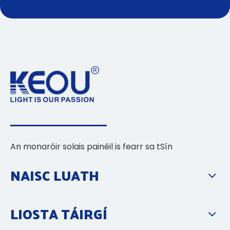
An monaróir solais painéil is fearr sa tSín
NAISC LUATH
LIOSTA TÁIRGÍ