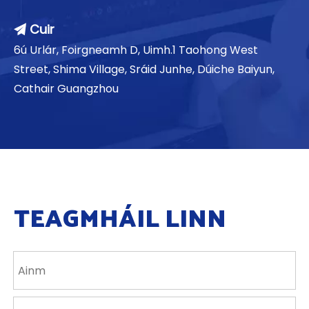
Cuir

6ú Urlár, Foirgneamh D, Uimh.1 Taohong West
Street, Shima Village, Sráid Junhe, Dúiche Baiyun,
Cathair Guangzhou
TEAGMHÁIL LINN