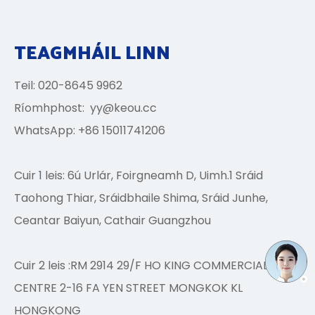
TEAGMHÁIL LINN
Teil: 020-8645 9962
Ríomhphost:
yy@keou.cc
WhatsApp: +86 15011741206
Cuir 1 leis: 6ú Urlár, Foirgneamh D, Uimh.1 Sráid
Taohong Thiar, Sráidbhaile Shima, Sráid Junhe,
Ceantar Baiyun, Cathair Guangzhou
Cuir 2 leis :RM 2914 29/F HO KING COMMERCIAL
CENTRE 2-16 FA YEN STREET MONGKOK KL
HONGKONG