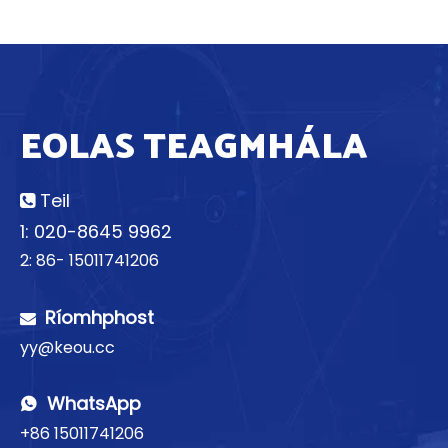
EOLAS TEAGMHÁLA
Teil

1: 020-8645 9962
2: 86- 15011741206
Ríomhphost

yy@keou.cc
WhatsApp

+86 15011741206