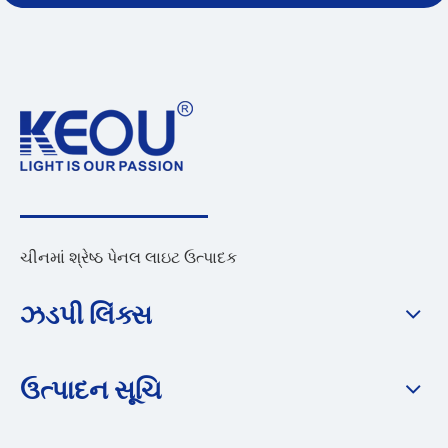
ચીનમાં શ્રેષ્ઠ પેનલ લાઇટ ઉત્પાદક
ઝડપી લિંક્સ
ઉત્પાદન સૂચિ