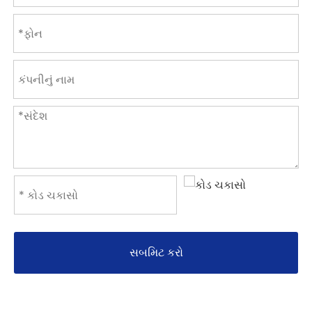
સબમિટ કરો