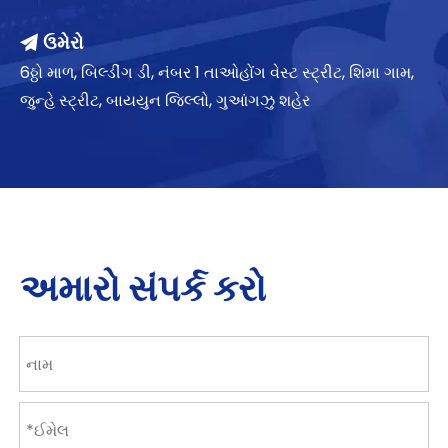
ઉમેરો

6ઠ્ઠો માળ, બિલ્ડીંગ ડી, નંબર 1 તાઓહોંગ વેસ્ટ સ્ટ્રીટ, શિમા ગામ,
જુન્હે સ્ટ્રીટ, બાયયુન જિલ્લો, ગુઆંગઝુ શહેર
અમારો સંપર્ક કરો