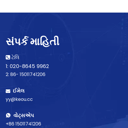
સંપર્ક માહિતી
ટેલિ

1: 020-8645 9962
2: 86- 15011741206
ઈમેલ

yy@keou.cc
વોટ્સએપ

+86 15011741206