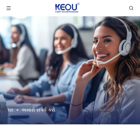
ઘર
»
અમારો સંપર્ક કરો