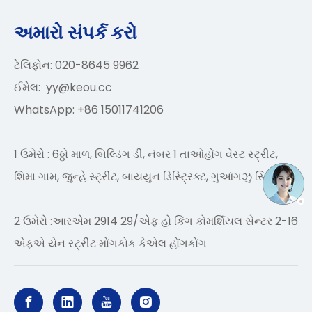
અમારો સંપર્ક કરો
ટેલિફોન: 020-8645 9962
ઈમેલ:
yy@keou.cc
WhatsApp: +86 15011741206
1 ઉમેરો : 6ઠ્ઠો માળ, બિલ્ડિંગ ડી, નંબર 1 તાઓહોંગ વેસ્ટ સ્ટ્રીટ,
શિમા ગામ, જુન્હે સ્ટ્રીટ, બાયયુન ડિસ્ટ્રિક્ટ, ગુઆંગઝુ સિટી
2 ઉમેરો :આરએમ 2914 29/એફ હો કિંગ કોમર્શિયલ સેન્ટર 2-16
એફએ યેન સ્ટ્રીટ મોંગકોક કેએલ હોંગકોંગ