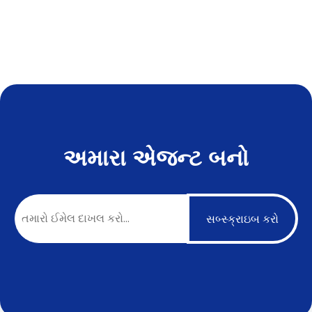
અમારા એજન્ટ બનો
સબ્સ્ક્રાઇબ કરો