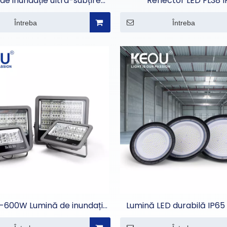
de inundație ultra-subțire
Reflector LED FL38 
3CCT pentru casă
Întreba
Întreba
-600W Lumină de inundație
Lumină LED durabilă IP65
exterioară
pentru iluminat come