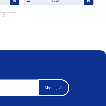
Întreba
17
»
Abonați-vă