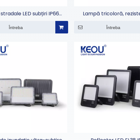
 stradale LED subțiri IP66
Lampă tricoloră, rezist
impermeabile
umiditate
Întreba
Întreba