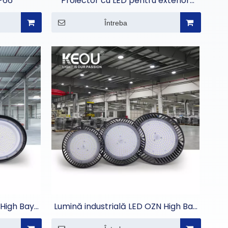
IP66
Proiector cu LED pentru exterior
comercial
Întreba
 High Bay
Lumină industrială LED OZN High Bay
rcial
pentru depozite