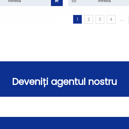
Întreba
Întreba
1
2
3
4
...
Deveniți agentul nostru