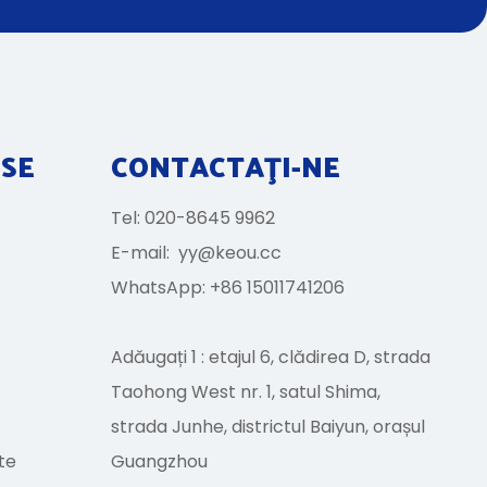
USE
CONTACTAŢI-NE
Tel: 020-8645 9962
E-mail:
yy@keou.cc
WhatsApp: +86 15011741206
Adăugați 1 : etajul 6, clădirea D, strada
Taohong West nr. 1, satul Shima,
strada Junhe, districtul Baiyun, orașul
te
Guangzhou