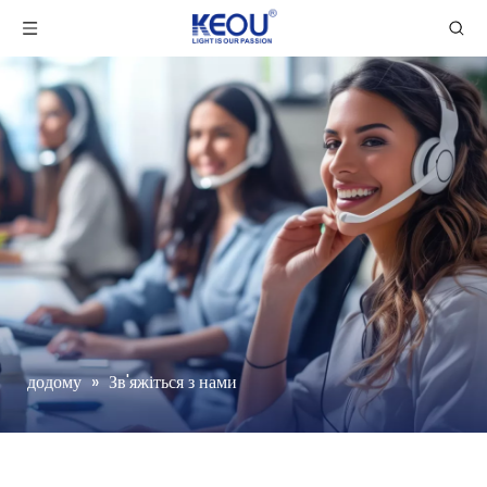
додому
»
Зв'яжіться з нами