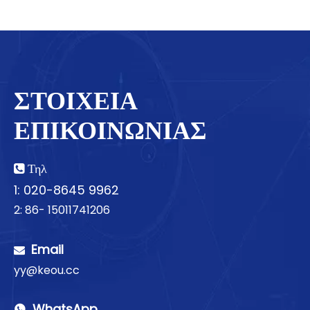
ΣΤΟΙΧΕΙΑ
ΕΠΙΚΟΙΝΩΝΙΑΣ
Τηλ

1: 020-8645 9962
2: 86- 15011741206
Email

yy@keou.cc
WhatsApp
