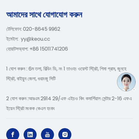
আমাদের সাথে যোগাযোগ করুন
টেলিফোন: 020-8645 9962
ইমেইল:
yy@keou.cc
হোয়াটসঅ্যাপ: +86 15011741206
1 যোগ করুন : 6ম তলা, বিল্ডিং ডি, নং 1 তাওহং ওয়েস্ট স্ট্রিট, শিমা গ্রাম, জুনহে
স্ট্রিট, বাইয়ুন জেলা, গুয়াংজু সিটি
2 যোগ করুন :আরএম 2914 29/এফ এইচও কিং কমার্শিয়াল সেন্টার 2-16 এফএ
ইয়েন স্ট্রিট মংকক কেএল হংকং