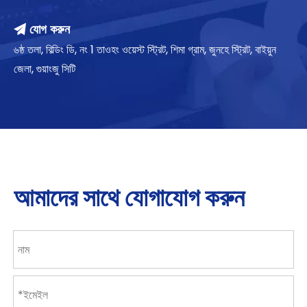
যোগ করুন

৬ষ্ঠ তলা, বিল্ডিং ডি, নং 1 তাওহং ওয়েস্ট স্ট্রিট, শিমা গ্রাম, জুনহে স্ট্রিট, বাইয়ুন
জেলা, গুয়াংজু সিটি
আমাদের সাথে যোগাযোগ করুন