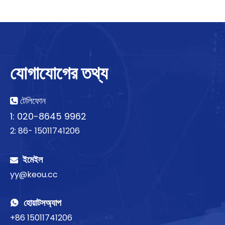
যোগাযোগের তথ্য
টেলিফোন

1: 020-8645 9962
2: 86- 15011741206
ইমেইল

yy@keou.cc
হোয়াটসঅ্যাপ

+86 15011741206