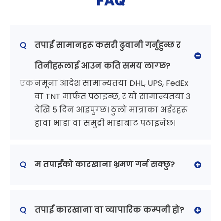
Q
तपाईं सामानहरू कसरी ढुवानी गर्नुहुन्छ र
तिनीहरूलाई आउन कति समय लाग्छ?
एक
नमूना आदेश सामान्यतया DHL, UPS, FedEx
वा TNT मार्फत पठाइन्छ, र यो सामान्यतया 3
देखि 5 दिन आइपुग्छ। ठुलो मात्राका अर्डरहरू
हावा भाडा वा समुद्री भाडाबाट पठाइनेछ।
Q
म तपाईंको कारखाना भ्रमण गर्न सक्छु?
Q
तपाईं कारखाना वा व्यापारिक कम्पनी हो?