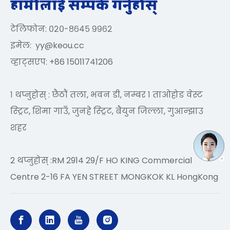
हामीलाई सम्पर्क गर्नुहोस्
टेलिफोन: ०२०-८६४५ ९९६२
इमेल:
yy@keou.cc
व्हाट्सएप: +86 15011741206
१ थप्नुहोस् : छैठौं तला, भवन डी, नम्बर १ ताओहोङ वेस्ट
स्ट्रिट, शिमा गाउँ, जुनहे स्ट्रिट, बैयुन जिल्ला, गुआन्झाउ
शहर
2 थप्नुहोस् :RM 2914 29/F HO KING Commercial
Centre 2-16 FA YEN STREET MONGKOK KL HongKong