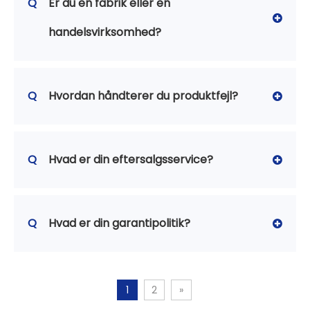
Q
Er du en fabrik eller en
handelsvirksomhed?
Q
Hvordan håndterer du produktfejl?
Q
Hvad er din eftersalgsservice?
Q
Hvad er din garantipolitik?
1
2
»