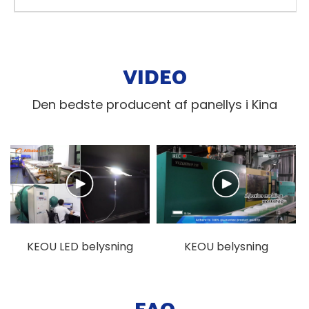
VIDEO
Den bedste producent af panellys i Kina
KEOU LED belysning
KEOU belysning
fabrik display video
trykstøbning fabrik
demonstration video
FAQ