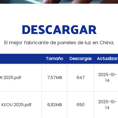
DESCARGAR
El mejor fabricante de paneles de luz en China.
Tamaño
Descargas
Actualizar
2025-10-
I 2025.pdf
7,57MB
647
14
2025-10-
r KEOU 2025.pdf
6,92MB
650
14