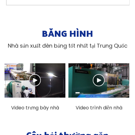
BĂNG HÌNH
Nhà sản xuất đèn bảng tốt nhất tại Trung Quốc
Video trưng bày nhà
Video trình diễn nhà
máy chiếu sáng LED
máy đúc chiếu sáng
KEOU
KEOU
Câu hỏi thường gặp