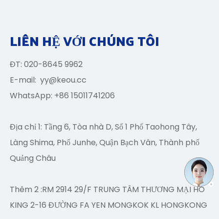
LIÊN HỆ VỚI CHÚNG TÔI
ĐT: 020-8645 9962
E-mail:
yy@keou.cc
WhatsApp: +86 15011741206
Địa chỉ 1: Tầng 6, Tòa nhà D, Số 1 Phố Taohong Tây,
Làng Shima, Phố Junhe, Quận Bạch Vân, Thành phố
Quảng Châu
Thêm 2 :RM 2914 29/F TRUNG TÂM THƯƠNG MẠI HO
KING 2-16 ĐƯỜNG FA YEN MONGKOK KL HONGKONG