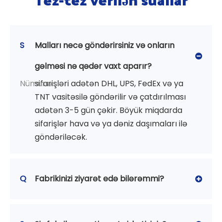
S
Malları necə göndərirsiniz və onların
gəlməsi nə qədər vaxt aparır?
Nümunə
sifarişləri adətən DHL, UPS, FedEx və ya
TNT vasitəsilə göndərilir və çatdırılması
adətən 3-5 gün çəkir. Böyük miqdarda
sifarişlər hava və ya dəniz daşımaları ilə
göndəriləcək.
Q
Fabrikinizi ziyarət edə bilərəmmi?