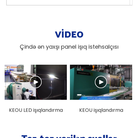
VİDEO
Çində ən yaxşı panel işıq istehsalçısı
KEOU LED işıqlandırma
KEOU işıqlandırma
fabriki ekran videosu
kalıp tökmə fabriki
nümayiş videosu
Tez-tez verilən suallar