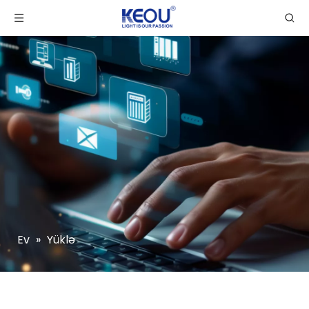
Ev
»
Yüklə