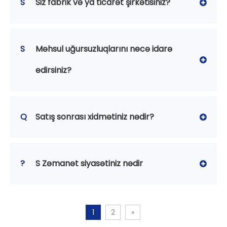
S
Siz fabrik və ya ticarət şirkətisiniz?
S
Məhsul uğursuzluqlarını necə idarə
edirsiniz?
Q
Satış sonrası xidmətiniz nədir?
?
S Zəmanət siyasətiniz nədir
1
2
»