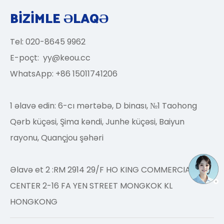
BİZİMLE ƏLAQƏ
Tel: 020-8645 9962
E-poçt:
yy@keou.cc
WhatsApp: +86 15011741206
1 əlavə edin: 6-cı mərtəbə, D binası, №1 Taohong
Qərb küçəsi, Şima kəndi, Junhe küçəsi, Baiyun
rayonu, Quançjou şəhəri
Əlavə et 2 :RM 2914 29/F HO KING COMMERCIAL
CENTER 2-16 FA YEN STREET MONGKOK KL
HONGKONG