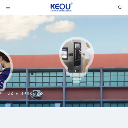
घर
»
उत्पादनहरू