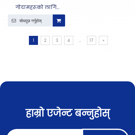
गोदामहरूको लागि
औद्योगिक एलईडी UFO
सोधपुछ गर्नुहोस्
उच्च बे लाइट
1
2
3
4
...
17
»
हाम्रो एजेन्ट बन्नुहोस्