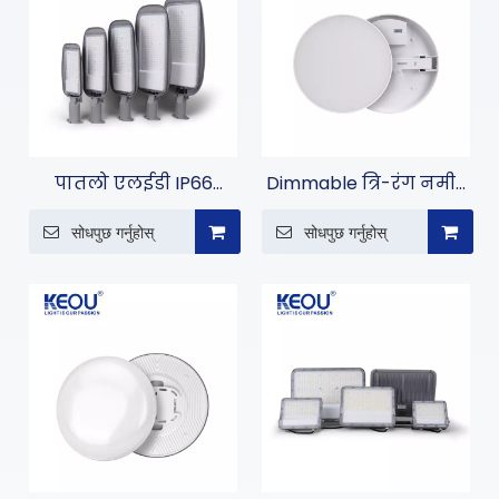
पातलो एलईडी IP66
Dimmable त्रि-रंग नमी-
वाटरप्रूफ एलईडी स्ट्रीट
प्रूफ बत्ती
सोधपुछ गर्नुहोस्
सोधपुछ गर्नुहोस्
लाइटहरू