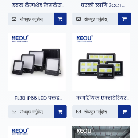
डबल लैम्पशेड फ्रेमलेस
घरको लागि 3CCT
प्यानल लाइट
अल्ट्रा-थिन फ्लड लाइट
सोधपुछ गर्नुहोस्
सोधपुछ गर्नुहोस्
FL38 IP66 LED फ्लड
कमर्शियल एक्सटेरियर
लाइट
एलईडी फ्लड लाइट
सोधपुछ गर्नुहोस्
सोधपुछ गर्नुहोस्