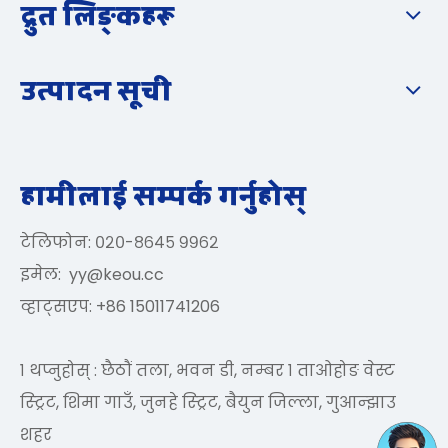
द्रुत लिङ्कहरू
उत्पादन सूची
हामीलाई सम्पर्क गर्नुहोस्
टेलिफोन: ०२०-८६४५ ९९६२
इमेल:
yy@keou.cc
व्हाट्सएप: +86 15011741206
१ थप्नुहोस् : छैठौं तला, भवन डी, नम्बर १ ताओहोङ वेस्ट
स्ट्रिट, शिमा गाउँ, जुनहे स्ट्रिट, बैयुन जिल्ला, गुआन्झाउ
शहर