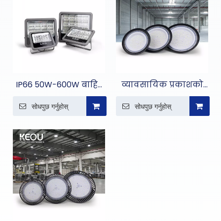
IP66 50W-600W बाहिर
व्यावसायिक प्रकाशको
फ्लड लाइट
लागि टिकाऊ IP65 उच्च बे
सोधपुछ गर्नुहोस्
सोधपुछ गर्नुहोस्
एलईडी लाइट