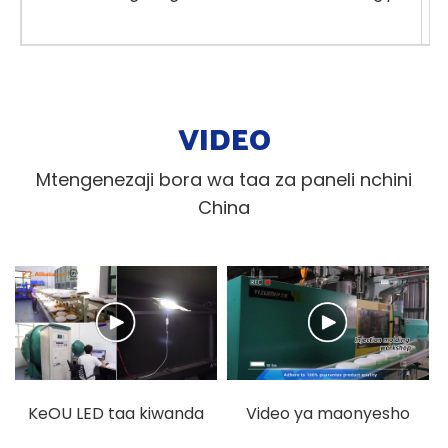
VIDEO
Mtengenezaji bora wa taa za paneli nchini
China
KeOU LED taa kiwanda
Video ya maonyesho
kuonyesha video
ya kiwanda cha KEOU