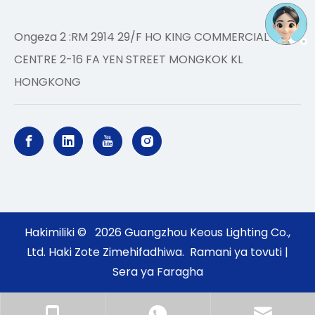
Ongeza 2 :RM 2914 29/F HO KING COMMERCIAL
CENTRE 2-16 FA YEN STREET MONGKOK KL
HONGKONG
Hakimiliki ©
2026
Guangzhou Keous Lighting Co.,
Ltd. Haki Zote Zimehifadhiwa.
Ramani ya tovuti
|
Sera ya Faragha