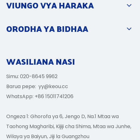
VIUNGO VYA HARAKA
ORODHA YA BIDHAA
WASILIANA NASI
Simu: 020-8645 9962
Barua pepe:
yy@keou.cc
WhatsApp: +86 15011741206
Ongeza 1: Ghorofa ya 6, Jengo D, Na.1 Mtaa wa
Taohong Magharibi, Kijiji cha Shima, Mtaa wa Junhe,
Wilaya ya Baiyun, Jiji la Guangzhou