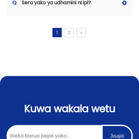
Q
Sera yako ya udhamini ni ipi?
1
2
»
Kuwa wakala wetu
Jisajili