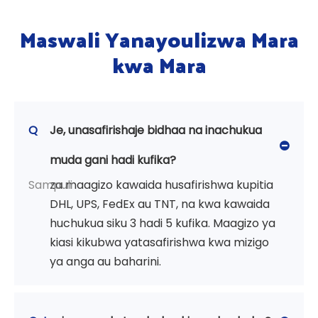
inayowasha taa
Maswali Yanayoulizwa Mara
kwa Mara
Q
Je, unasafirishaje bidhaa na inachukua
muda gani hadi kufika?
Sampuli
za maagizo kawaida husafirishwa kupitia
DHL, UPS, FedEx au TNT, na kwa kawaida
huchukua siku 3 hadi 5 kufika. Maagizo ya
kiasi kikubwa yatasafirishwa kwa mizigo
ya anga au baharini.