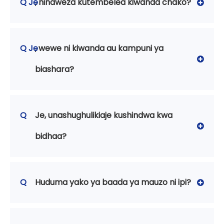
Q Je
, ninaweza kutembelea kiwanda chako?
Q Je
, wewe ni kiwanda au kampuni ya
biashara?
Q
Je, unashughulikiaje kushindwa kwa
bidhaa?
Q
Huduma yako ya baada ya mauzo ni ipi?