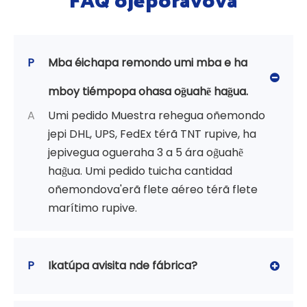
P
Mba éichapa remondo umi mba e ha
mboy tiémpopa ohasa og̃uahẽ hag̃ua.
A
Umi pedido Muestra rehegua oñemondo
jepi DHL, UPS, FedEx térã TNT rupive, ha
jepivegua ogueraha 3 a 5 ára og̃uahẽ
hag̃ua. Umi pedido tuicha cantidad
oñemondova'erã flete aéreo térã flete
marítimo rupive.
P
Ikatúpa avisita nde fábrica?