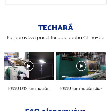
TECHARÃ
Pe iporãvéva panel tesape apoha China-pe
KEOU LED iluminación
KEOU iluminación die-
fábrica ohechauka
casting fábrica
video
demostración video
FAQ ojeporavóva