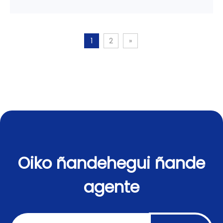
1
2
»
Oiko ñandehegui ñande
agente