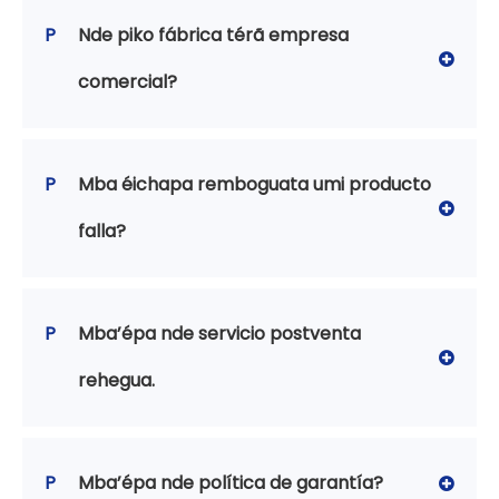
P
Nde piko fábrica térã empresa
comercial?
P
Mba éichapa remboguata umi producto
falla?
P
Mba’épa nde servicio postventa
rehegua.
P
Mba’épa nde política de garantía?