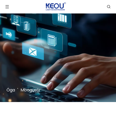
Óga
'
Mboguejy