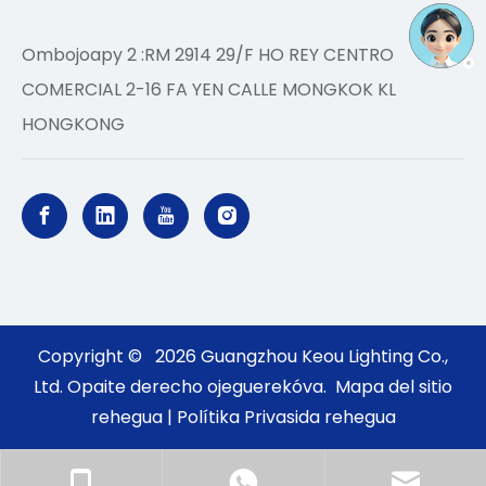
Ombojoapy 2 :RM 2914 29/F HO REY CENTRO
COMERCIAL 2-16 FA YEN CALLE MONGKOK KL
HONGKONG
Copyright ©
2026
Guangzhou Keou Lighting Co.,
Ltd. Opaite derecho ojeguerekóva.
Mapa del sitio
rehegua
|
Polítika Privasida rehegua