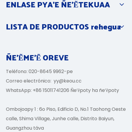
ENLASE PYA’E ÑE’ẼTEKUAA
LISTA DE PRODUCTOS rehegua
ÑE'ẼME'Ẽ OREVE
Teléfono: 020-8645 9962-pe
Correo electrónico:
yy@keou.cc
WhatsApp: +86 15011741206 Ñe’ẽpoty ha ñe’ẽpoty
Ombojoapy 1 : 6o Piso, Edificio D, No.1 Taohong Oeste
calle, Shima Village, Junhe calle, Distrito Baiyun,
Guangzhou táva