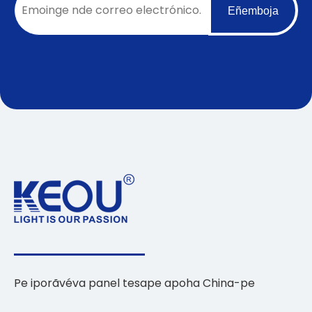
Eñemboja
Pe iporãvéva panel tesape apoha China-pe