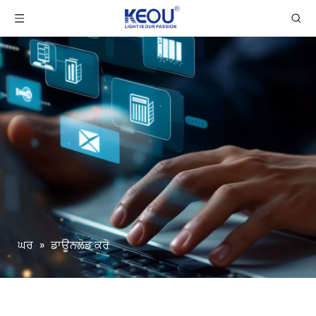
ਘਰ
»
ਡਾਊਨਲੋਡ ਕਰੋ