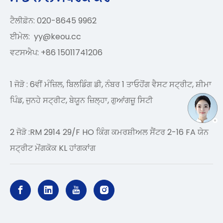
ਟੈਲੀਫ਼ੋਨ: 020-8645 9962
ਈਮੇਲ:
yy@keou.cc
ਵਟਸਐਪ: +86 15011741206
1 ਜੋੜੋ : 6ਵੀਂ ਮੰਜ਼ਿਲ, ਬਿਲਡਿੰਗ ਡੀ, ਨੰਬਰ 1 ਤਾਓਹੋਂਗ ਵੈਸਟ ਸਟ੍ਰੀਟ, ਸ਼ੀਮਾ
ਪਿੰਡ, ਜੁਨਹੇ ਸਟ੍ਰੀਟ, ਬੇਯੂਨ ਜ਼ਿਲ੍ਹਾ, ਗੁਆਂਗਜ਼ੂ ਸਿਟੀ
2 ਜੋੜੋ :RM 2914 29/F HO ਕਿੰਗ ਕਮਰਸ਼ੀਅਲ ਸੈਂਟਰ 2-16 FA ਯੇਨ
ਸਟ੍ਰੀਟ ਮੋਂਗਕੋਕ KL ਹਾਂਗਕਾਂਗ