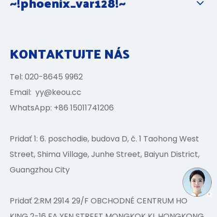
~!phoenix_var128!~
KONTAKTUJTE NÁS
Tel: 020-8645 9962
Email:
yy@keou.cc
WhatsApp: +86 15011741206
Pridať 1: 6. poschodie, budova D, č. 1 Taohong West
Street, Shima Village, Junhe Street, Baiyun District,
Guangzhou City
Pridať 2:RM 2914 29/F OBCHODNÉ CENTRUM HO
KING 2-16 FA YEN STREET MONGKOK KL HONGKONG