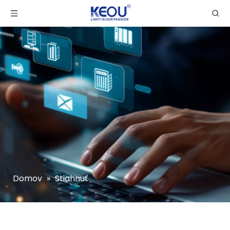
Domov
»
Stiahnuť