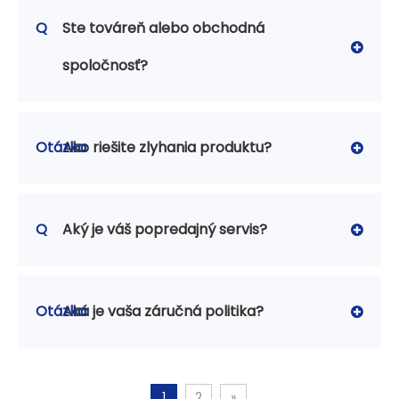
Q
Ste továreň alebo obchodná
spoločnosť?
Otázka
Ako riešite zlyhania produktu?
Q
Aký je váš popredajný servis?
Otázka
Aká je vaša záručná politika?
1
2
»