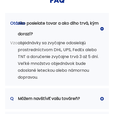
KEOU
Otázka
Ako posielate tovar a ako dlho trvá, kým
dorazí?
Vzorové
objednávky sa zvyčajne odosielajú
prostredníctvom DHL, UPS, FedEx alebo
TNT a doručenie zvyčajne trvá 3 až 5 dní.
Veľké množstvo objednávok bude
odoslané leteckou alebo námornou
dopravou.
Q
Môžem navštíviť vašu továreň?