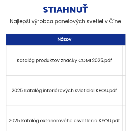
STIAHNUŤ
Najlepší výrobca panelových svetiel v Číne
Názov
V
Katalóg produktov značky COMI 2025.pdf
7
2025 Katalóg interiérových svietidiel KEOU.pdf
6
2025 Katalóg exteriérového osvetlenia KEOU.pdf
6