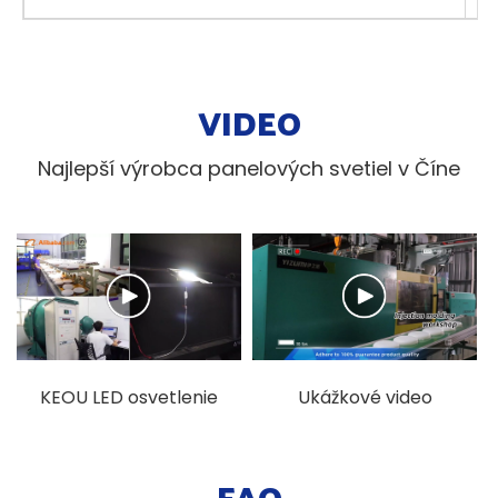
VIDEO
Najlepší výrobca panelových svetiel v Číne
KEOU LED osvetlenie
Ukážkové video
továrenské zobrazenie
továrne na tlakové
videa
odlievanie osvetlenia
FAQ