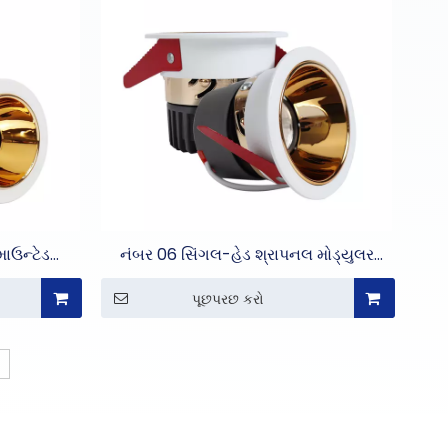
ાઉન્ટેડ
નંબર 06 સિંગલ-હેડ શ્રાપનલ મોડ્યુલર
ટ
ડાઉનલાઇટ
પૂછપરછ કરો