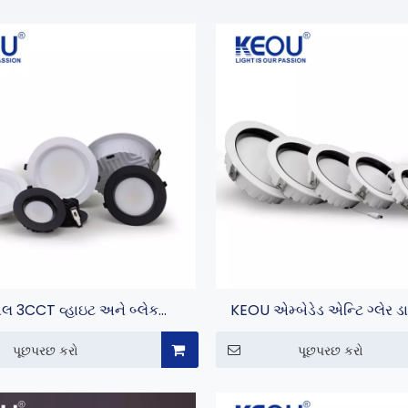
બલ 3CCT વ્હાઇટ અને બ્લેક
KEOU એમ્બેડેડ એન્ટિ ગ્લેર 
મિનિયમ કેસીંગ ડાઉન લાઇટ
પૂછપરછ કરો
પૂછપરછ કરો