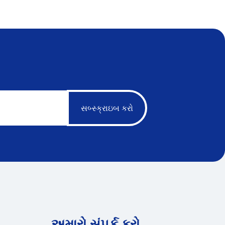
સબ્સ્ક્રાઇબ કરો
અમારો સંપર્ક કરો