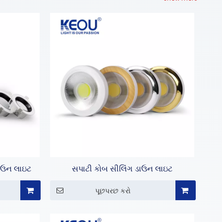
ડાઉન લાઇટ
સપાટી કોબ સીલિંગ ડાઉન લાઇટ
પૂછપરછ કરો