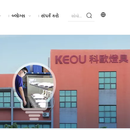
બ્લોગ્સ
સંપર્ક કરો