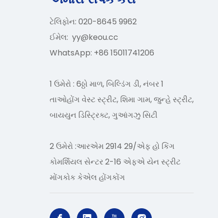
ટેલિફોન: 020-8645 9962
ઈમેલ:
yy@keou.cc
WhatsApp: +86 15011741206
1 ઉમેરો : 6ઠ્ઠો માળ, બિલ્ડિંગ ડી, નંબર 1
તાઓહોંગ વેસ્ટ સ્ટ્રીટ, શિમા ગામ, જુન્હે સ્ટ્રીટ,
બાયયુન ડિસ્ટ્રિક્ટ, ગુઆંગઝુ સિટી
2 ઉમેરો :આરએમ 2914 29/એફ હો કિંગ
કોમર્શિયલ સેન્ટર 2-16 એફએ યેન સ્ટ્રીટ
મોંગકોક કેએલ હોંગકોંગ