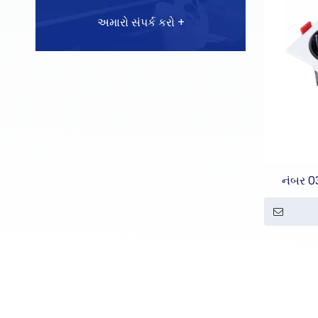
અમારો સંપર્ક કરો +
નંબર 0