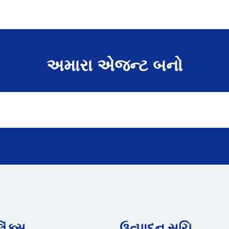
અમારા એજન્ટ બનો
િંક્સ
ઉત્પાદન સૂચિ