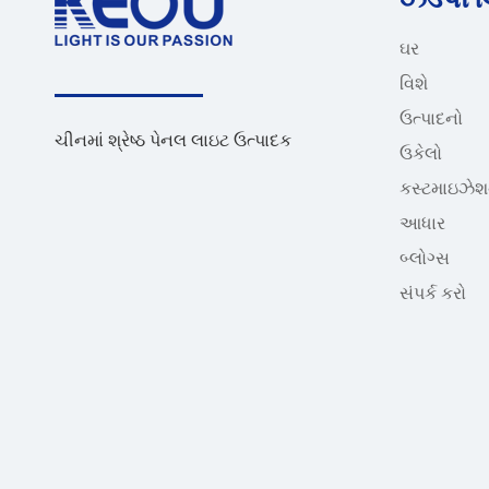
ઘર
વિશે
ઉત્પાદનો
ચીનમાં શ્રેષ્ઠ પેનલ લાઇટ ઉત્પાદક
ઉકેલો
કસ્ટમાઇઝે
આધાર
બ્લોગ્સ
સંપર્ક કરો