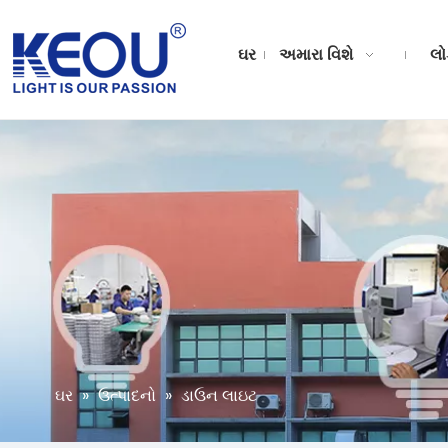
ઘર
અમારા વિશે
લો
ઘર
»
ઉત્પાદનો
»
ડાઉન લાઇટ