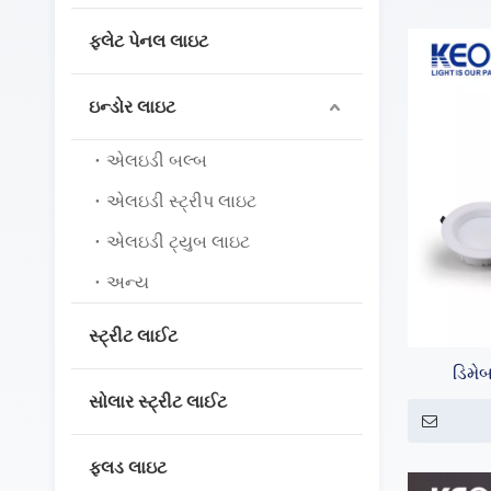
ફ્લેટ પેનલ લાઇટ
ઇન્ડોર લાઇટ
એલઇડી બલ્બ
એલઇડી સ્ટ્રીપ લાઇટ
એલઇડી ટ્યુબ લાઇટ
અન્ય
સ્ટ્રીટ લાઈટ
ડિમે
સોલાર સ્ટ્રીટ લાઈટ
એલ્યુ
ફ્લડ લાઇટ