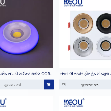
મ્પશેડ સપાટી માઉન્ટ થયેલ COB
નંબર 01 સ્ક્વેર ફોર હેડ મોડ્યુ
ડાઉન લાઇટ
પૂછપરછ કરો
પૂછપરછ કરો