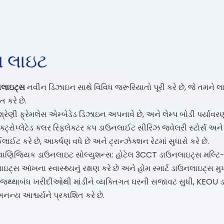
 લાઇટ
નલાઇટ્સ
નવીન ડિઝાઇન સાથે વિવિધ જરૂરિયાતો પૂરી કરે છે, જે તમને
ત કરે છે.
ેણી ફ્રેમલેસ એમ્બેડેડ ડિઝાઇન અપનાવે છે, અને લેમ્પ બોડી પર્યાવર
ક્ટ્રોપ્લેટેડ કલર રિફ્લેક્ટર કપ ડાઉનલાઈટ સીરિઝ જ્વેલરી સ્ટોર્સ અને
ઈલાઈટ કરે છે, આકર્ષણ વધે છે અને ટ્રાન્ઝેક્શન રેટમાં સુધારો કરે છે.
ાણિજ્યિક ડાઉનલાઇટ સોલ્યુશન્સ: હોટેલ 3CCT ડાઉનલાઇટ્સ મલ્ટિ-કલર 
ાઇટ્સ આંખના સ્વાસ્થ્યનું રક્ષણ કરે છે અને હોમ સ્માર્ટ ડાઉનલાઇટ્
 જથ્થાબંધ ખરીદીઓથી માંડીને વ્યક્તિગત ઘરની સજાવટ સુધી, KEOU ડ
નન્ય આશ્ચર્યને પ્રકાશિત કરે છે.