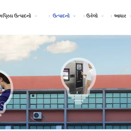
કપ્રિય ઉત્પાદનો
ઉત્પાદનો
ઉકેલો
આધાર