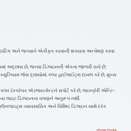
 લાઇટિંગ અને જગ્યાને એકીકૃત કરવાની શક્યતા અન્વેષણ કરવા
ણમાં અદ્રશ્ય છે, જગ્યા ડિઝાઇનની એકતા જાળવી રાખે છે;
 મ્યુઝિયમ જેવા દ્રશ્યોમાં કલર હાઈલાઈટ્સ દાખલ કરે છે, મુખ્ય
ટેમ્પરેચર એડજસ્ટમેન્ટને સપોર્ટ કરે છે, લાઇબ્રેરી એન્ટિ-
સ મુખ્ય લાઇટ ડિઝાઇનના વલણને અનુરૂપ નથી.
ાઉનલાઇટ્સ વ્યાવસાયિક અને વિશિષ્ટ ડિઝાઇન સાથે દરેક
show more