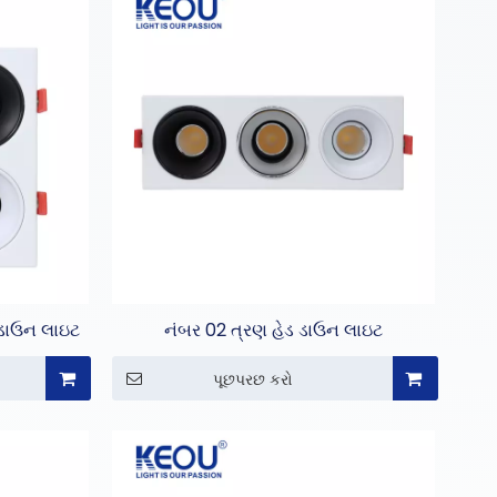
લ ડાઉન લાઇટ
નંબર 02 ત્રણ હેડ ડાઉન લાઇટ
પૂછપરછ કરો