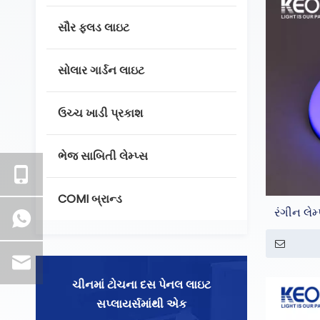
સૌર ફ્લડ લાઇટ
સોલાર ગાર્ડન લાઇટ
ઉચ્ચ ખાડી પ્રકાશ
ભેજ સાબિતી લેમ્પ્સ
COMI બ્રાન્ડ
રંગીન લે
ચીનમાં ટોચના દસ પેનલ લાઇટ
સપ્લાયર્સમાંથી એક