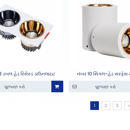
3 ડબલ હેડ રિસેસ્ડ ડાઉનલાઇટ
નંબર 10 સિંગલ-હેડ સરફેસ મ
મોડ્યુલર ડાઉનલાઇ
પૂછપરછ કરો
પૂછપરછ કરો
1
2
3
»