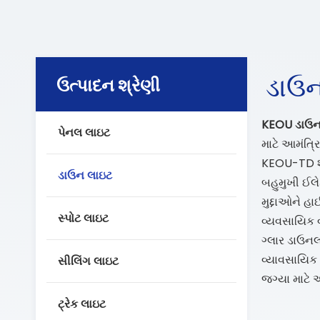
ડાઉન
ઉત્પાદન શ્રેણી
KEOU
ડાઉ
પેનલ લાઇટ
માટે આમંત્રિ
KEOU-TD શ્ર
ડાઉન લાઇટ
બહુમુખી ઈલે
મુદ્દાઓને હા
સ્પોટ લાઇટ
વ્યવસાયિક વ
ગ્લાર ડાઉનલ
વ્યાવસાયિક
સીલિંગ લાઇટ
જગ્યા માટે અ
ટ્રેક લાઇટ