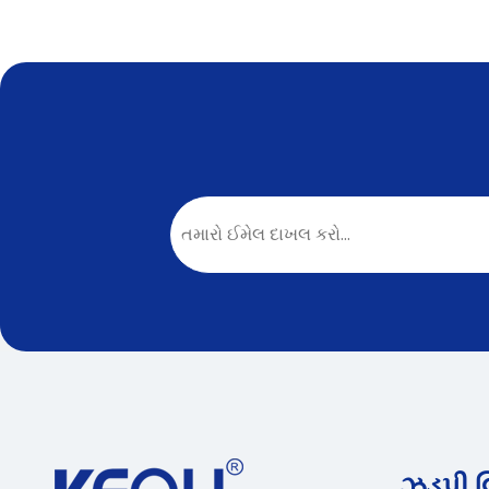
ઝડપી લ