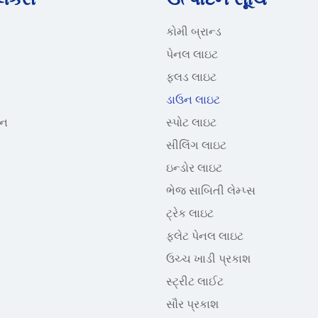
કોમી બ્રાન્ડ
પેનલ લાઇટ
ફ્લડ લાઇટ
ડાઉન લાઇટ
શન
સ્પોટ લાઇટ
સીલિંગ લાઇટ
ઇન્ડોર લાઇટ
ભેજ સાબિતી લેમ્પ્સ
ટ્રેક લાઇટ
ફ્લેટ પેનલ લાઇટ
ઉચ્ચ ખાડી પ્રકાશ
સ્ટ્રીટ લાઈટ
સૌર પ્રકાશ