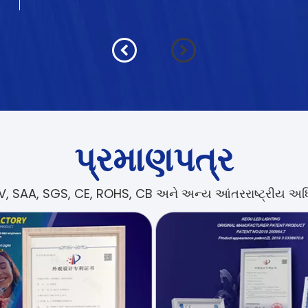
પ્રમાણપત્ર
 SAA, SGS, CE, ROHS, CB અને અન્ય આંતરરાષ્ટ્રીય અધિકૃ