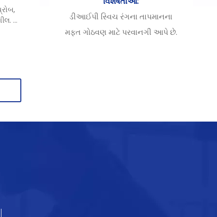
વિશેષતાઓ:
પ્રોબ,
ડીઆઈપી સ્વિચ રંગના તાપમાનના
નશીલ.
્રોલ:
મફત ગોઠવણ માટે પરવાનગી આપે છે.
ંટ્રોલ,
હીટ ડિસીપેશન: મલ્ટી-ચીપ હીટ
ન સોલાર
ડિસીપેશન દબાણ અને આંચકા માટે
સૂર્ય અને
મજબૂત પ્રતિકાર પ્રદાન કરે છે.
્કમાં પણ
કેસીંગ: ઉચ્ચ તાપમાન પ્રતિરોધક
્દન નવી
કોટિંગ સાથે ઉચ્ચ થર્મલ વાહકતા ડાઇ-
ામત અને
કાસ્ટ એલ્યુમિનિયમ.
ી ચાલતી
સમાન પ્રકાશ અને લાંબા આયુષ્ય માટે
ના કલાકો
ઉચ્ચ ગુણવત્તાની LED ચિપ્સનો
ાશ, શૂન્ય
ાશ
ઉપયોગ કરે છે.