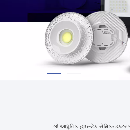
જે આધુનિક હાઇ-ટેક સેમિકન્ડક્ટર 