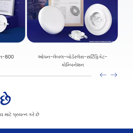
િફિકેટ-
સ્પોટલાઇટ્સ-ઓફ-છુપાયેલા-ઇન્સ્ટોલેશન-માટે
છે
 માટે પ્રયત્ન કરે છે