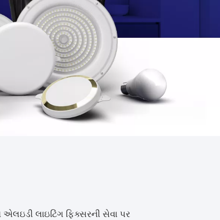
ે એલઇડી લાઇટિંગ ફિક્સરની સેવા પર