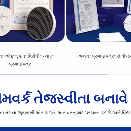
ઓપન-લેબલ-બોર્ડરલેસ-સર્ટ
ીમવર્ક તેજસ્વીતા બનાવે 
ટેના તેમના જુસ્સાથી એક થઈને, એક વસ્તુ માટે પ્રયત્ન કરે છે અને વિજય