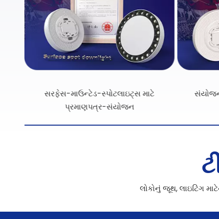
ે
સંયોજન-ઓફ-દૃશ્ય-વિરોધી-ગ્લાર-
ટ
લોકોનું જૂથ, લાઇટિંગ મા