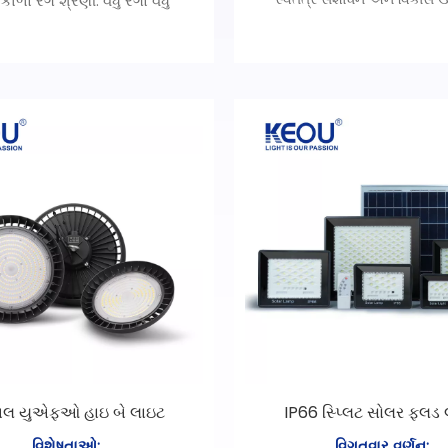
ળો રંગ શ્રેણી: વધુ રંગો વધુ
સપાટી COB પેનલ લાઇટ
ઓ, રંગો તમારા ઝોકને અનુસરે
ઉચ્ચ-ગ્રેડ સખત કાચનો માસ્
છે.
પારદર્શક.
 ગુણવત્તાની એલ્યુમિનિયમ
બહુપક્ષીય રિંગ રંગ: કાળો/સ
મગ્રી, એક-બેચની રચના.
ઈલેક્ટ્રોપ્લેટિંગ રંગ, તમે તેને
 સંપર્કકર્તા ડિઝાઇન, વધુ સ્થિર
કરી શકો છો.
જોડાણ.
બલ યુએફઓ હાઇ બે લાઇટ
IP66 સ્પ્લિટ સોલર ફ્લડ
વિશેષતાઓ:
વિગતવાર વર્ણન: