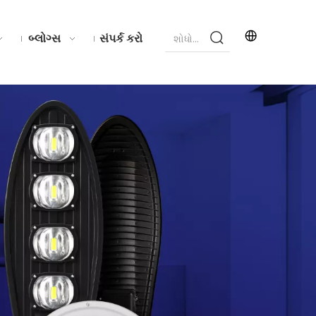
બ્લોગ્સ
સંપર્ક કરો