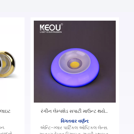
 લાઇટ
રંગીન લેમ્પશેડ સપાટી માઉન્ટ થયેલ
COB ડાઉન લાઇટ
વિગતવાર વર્ણન:
ઇન.
એન્ટિ-ગ્લાર પાર્ટિકલ ઓપ્ટિકલ લેન્સ.
ત્પાદનો