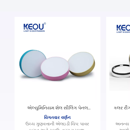
એલ્યુમિનિયમ શેલ સીલિંગ પેનલ
કલર રીં
લાઇટ
વિગતવાર વર્ણન
ઉચ્ચ ગુણવત્તાની એલઇડી ચિપ: પાવર
અનન્ય 