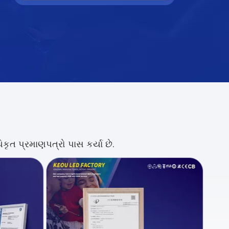
ત પ્રમાણપત્રો પાસ કર્યા છે.