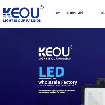
ઘર
અમારા વિશે
લો