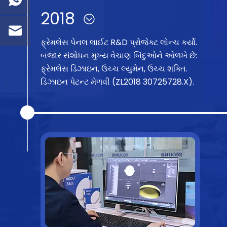
2018
ફ્રેમલેસ પેનલ લાઈટ R&D પ્રોજેક્ટ લોન્ચ કર્યો.
બજાર સંશોધન મુખ્ય વેચાણ બિંદુઓને ઓળખે છે:
ફ્રેમલેસ ડિઝાઇન, ઉચ્ચ લ્યુમેન, ઉચ્ચ શક્તિ.
ડિઝાઇન પેટન્ટ મેળવી (ZL2018 30725728.X).