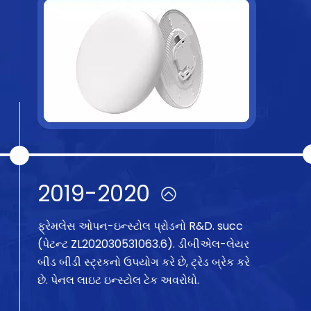
2019-2020
ફ્રેમલેસ ઓપન-ઇન્સ્ટોલ પ્રોડનો R&D. succ
(પેટન્ટ ZL202030531063.6). ડીબીએલ-લેયર
બીડ બીડી સ્ટ્રકનો ઉપયોગ કરે છે, ટ્રેડ બ્રેક કરે
છે. પેનલ લાઇટ ઇન્સ્ટોલ ટેક અવરોધો.