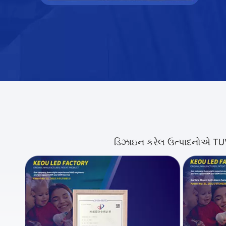
ડિઝાઇન કરેલ ઉત્પાદનોએ TUV,