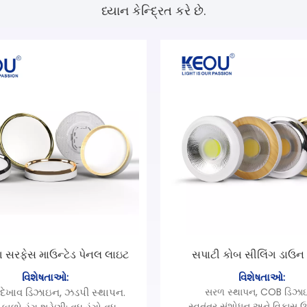
ધ્યાન કેન્દ્રિત કરે છે.
ગ સરફેસ માઉન્ટેડ પેનલ લાઇટ
સપાટી કોબ સીલિંગ ડાઉન
વિશેષતાઓ:
વિશેષતાઓ:
દેખાવ ડિઝાઇન, ઝડપી સ્થાપન.
સરળ સ્થાપન, COB ડિઝા
સ્વતંત્ર સંશોધન અને વિકાસ ઉ