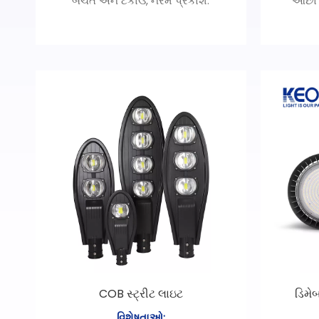
બચત અને ટકાઉ, નરમ પ્રકાશ.
આછો કા
એપ્લિકેશન: શોપિંગ મોલ્સ, હોટેલ્સ,
પસંદગી
ઓફિસો, લિવિંગ રૂમ, બેડરૂમ માટે યોગ્ય.
સરળતા અને ઉદારતા: દૈનિક ઉપયોગથી
ઉચ્ચ
સંતુષ્ટ રહો અને તે આંતરિક દ્રશ્યો સાથે
સા
સંપૂર્ણ સંયોજન છે.
છુપાયેલા
અનન્ય દેખાવ ડિઝાઇન, ઝડપી સ્થાપન.
વિશેષતાઓ:
વાદળી પ્રકાશથી કોઈ નુકસાન નહીં,
આંખોને સુરક્ષિત કરો.
આછો કાળો રંગ શ્રેણી: વધુ રંગો વધુ
પસંદગીઓ, રંગો તમારા ઝોકને અનુસરે
છે.
ઉચ્ચ ગુણવત્તાની એલ્યુમિનિયમ
સામગ્રી, એક-બેચની રચના.
સાંકડી ધારની ડિઝાઇન, સરહદની
પહોળાઈ 1.6mm.
COB સ્ટ્રીટ લાઇટ
ડિમે
વિશેષતાઓ: