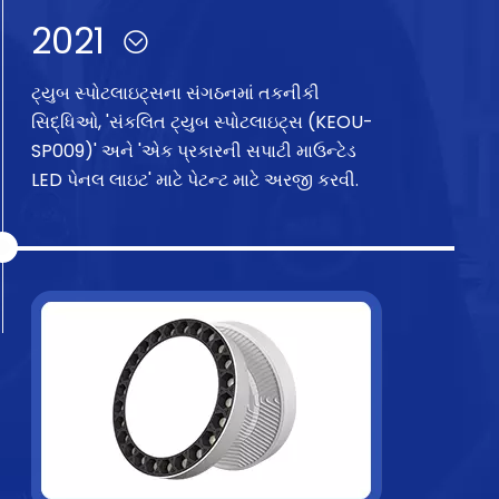
2021
ટ્યુબ સ્પોટલાઇટ્સના સંગઠનમાં તકનીકી
સિદ્ધિઓ, 'સંકલિત ટ્યુબ સ્પોટલાઇટ્સ (KEOU-
SP009)' અને 'એક પ્રકારની સપાટી માઉન્ટેડ
LED પેનલ લાઇટ' માટે પેટન્ટ માટે અરજી કરવી.