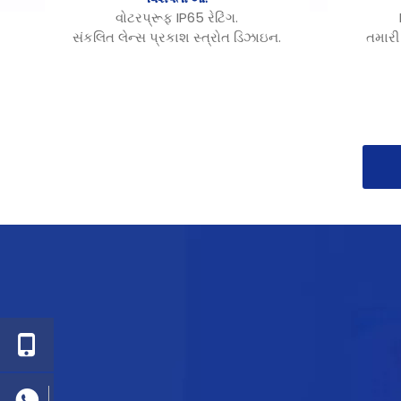
વોટરપ્રૂફ IP65 રેટિંગ.
સંકલિત લેન્સ પ્રકાશ સ્ત્રોત ડિઝાઇન.
તમારી
દૂર કરી શકાય તેવું ડ્રાઇવર બોક્સ
પાવર 
ડ્રાઇવરને બદલવા માટે સરળ છે.
એકમાં 
એલ્યુમિનિયમ લેમ્પ બોડી，
એલ્યુમિનિયમ કાસ્ટિંગ, બેકિંગ પેઇન્ટ
ઉચ્
ટ્રીટમેન્ટ, એન્ટી-ઓક્સિડેશન.
અપનાવવા
ઉચ્ચ-ગુણવત્તાવાળા લેમ્પ બોડી，મજબૂત
સંવહન હીટ ડિસીપેશન, ટર્બાઇન હીટ
ડિસીપેશન, ફ્લેમ રિટાડન્ટ, રંગ બદલવા
માટે સરળ નથી, લાંબી સેવા જીવન.