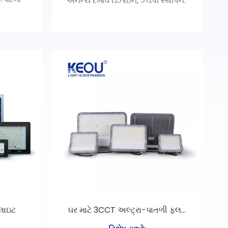
અનન્ય દેખાવ ડિઝાઇન, ઝડપી સ્થાપન.
.
વધુ રંગો વધુ પસંદગીઓ, રંગો તમારા
ક, વધુ
ઝોકને અનુસરે છે.
લેમ્પને 90° પર ફેરવો અને તેને ડ્રાઇવર
ફેદ/
પર ઇન્સ્ટોલ કરો.
 કસ્ટમાઈઝ
 લાઇટ
ઘર માટે 3CCT અલ્ટ્રા-પાતળી ફ્લડ
લાઇટ