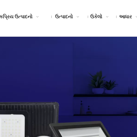
કપ્રિય ઉત્પાદનો
ઉત્પાદનો
ઉકેલો
આધાર