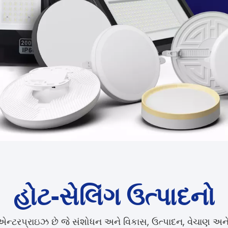
હોટ-સેલિંગ ઉત્પાદનો
એન્ટરપ્રાઇઝ છે જે સંશોધન અને વિકાસ, ઉત્પાદન, વેચાણ અન