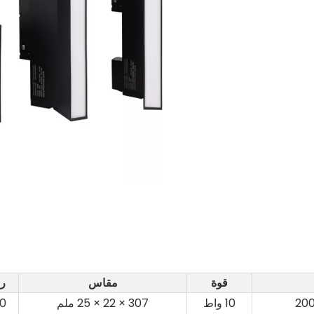
قوة
مقاس
ر
10 واط
307 × 22 × 25 ملم
0