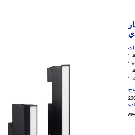
و مسار
ي
ات
ة
.
.
ذج:
دة:
يوم