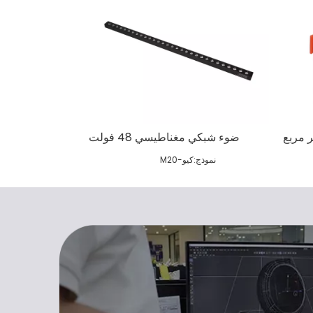
ر مربع
ضوء شبكي مغناطيسي 48 فولت
نموذج:
كيو-M20