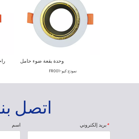
وحدة بقعة ضوء حامل
راح
نموذج:
كيو-FR001
اتصل بنا
بريد إلكتروني
اسم
*