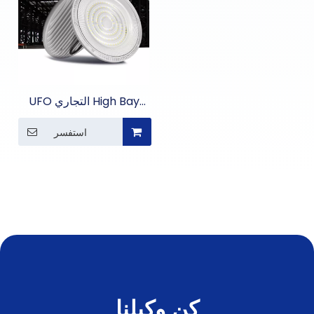
UFO التجاري High Bay
Light
استفسر
كن وكيلنا