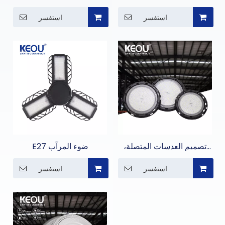
Bay Light
مقاومة للماء IP66
استفسر
استفسر
تصميم العدسات المتصلة،
E27 ضوء المرآب
ضوء عالي الخليج
استفسر
استفسر