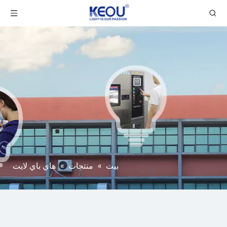
بيت
»
منتجات
»
هاي باي لايت