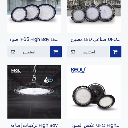
مصباح LED صناعي UFO
ضوء IP65 High Bay LED
High Bay للمستودعات
المتين للإضاءة التجارية
استفسر
استفسر
عكس الضوء UFO High
تركيبات إضاءة High Bay