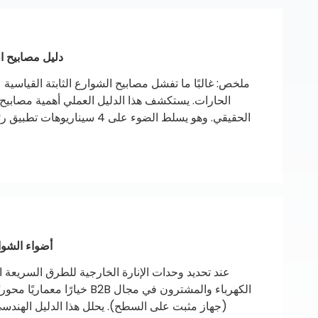
دليل مصابيح الشوارع LED بزاوية قابلة للتعديل: ا
ملخص: غالبًا ما تفشل مصابيح الشوارع الثابتة القياسي
الحقيقي. وهو يسلط الضوء على 
للأعمدة القديمة - ويشرح كيف تمنع الأقواس القابلة
أضواء الشوارع COB مقابل. أضواء الشوارع LED: المقارن
عند تحديد وحدات الإنارة الخارجية للطرق السريعة ا
(جهاز مثبت على السطح). يحلل هذا الدليل الهندسي ا