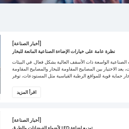
[أخبار الصناعة]
نظرة عامة على خيارات الإضاءة الصناعية المانعة للبخار
 الصناعية الواسعة ذات الأسقف العالية بشكل فعال. في البيئات
 يعد الاختيار بين المصابيح المقاومة للبخار والمصابيح المقاومة
للبخار حماية قوية للمواقع الرطبة القياسية مثل المستودعات، توفر
ل الثقيلة والعناصر المسببة للتآكل في مرافق تجهيز الأغذية. إن
اختيار تركيبات الإضاءة LED العالية المقاومة للكسر والموفرة للطاقة مع تصنيفات IP المناسبة يعزز السلامة في مكان
اقرأ المزيد
 ويقلل من تكاليف الصيانة المستمرة، ويزيد من الأداء التشغيلي.
[أخبار الصناعة]
توزيع إضاءة LED لأضواء الفيضانات والطرق