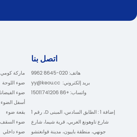
اتصل بنا
هاتف: 020-8645 9962
ماركة كومي
بريد إلكتروني:
yy@keou.cc
ضوء اللوحة
واتساب: +86 15011741206
ضوء الفيضان
أسفل الضوء
إضافة 1 : الطابق السادس، المبنى D، رقم 1
بقعة ضوء
شارع تاوهونغ الغربي، قرية شيما، شارع
ضوء السقف
جونهي، منطقة باييون، مدينة قوانغتشو
ضوء داخلي