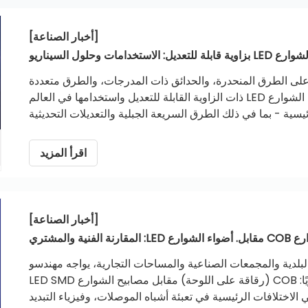
[أخبار الصناعة]
لاستخدامات وحلول السيناريو
ة على الطرق المنحدرة، والحدائق ذات المدرجات، والطرق متعددة
الحارات. يستكشف هذا الدليل العملي أهمية مصابيح الشوارع LED ذات الزاوية القابلة للتعديل واستخدامها في العالم
4 سيناريوهات تطبيق رئيسية - بما في ذلك الطرق السريعة الجبلية والتعديلات التحديثية
 للإمالة وهج السائق وترهله، ويحدد معايير الشراء الأساسية بين
الشركات للإضاءة الخارجية البلدية.
اقرأ المزيد
[أخبار الصناعة]
ة الفنية والمشتري
لبلدية والمجمعات الصناعية والمساحات التجارية، يواجه مهندسو
الكهرباء والمشترون في مجال B2B خيارًا معماريًا محوريًا: COB (رقاقة على اللوحة) مقابل مصابيح الشوارع LED SMD
لاختلافات الرئيسية في تعبئة أشباه الموصلات، وفيزياء التبديد