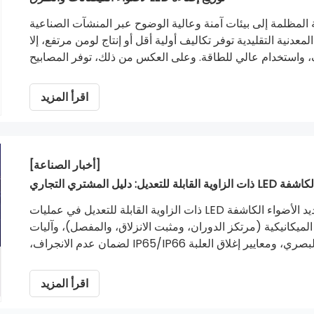
ة المظلمة إلى بيئات آمنة وعالية الوضوح عبر المنشآت الصناعية
معدنية التقليدية توفر تكاليف أولية أقل أو إنتاج لومن مرتفع، إلا
، واستخدام عالي للطاقة. وعلى العكس من ذلك، توفر المصابيح
الكاشفة LED ذات الحالة الصلبة الحديثة كفاءة فائقة في استخدام الطاقة، وصيانة منخفضة، ومتانة مذهلة تتجاوز 50000
دمجها في البنية التحتية للمدينة الذكية لإنترنت الأشياء، تعمل
اقرأ المزيد
تحسين إدارة الموارد وتحقيق أقصى قدر من التوفير في التكاليف.
[أخبار الصناعة]
بلة للتعديل: دليل المشتري التجاري
يغطي هذا الدليل التجاري الاعتبارات الفنية الرئيسية لتحديد الأضواء الكاشفة LED ذات الزاوية القابلة للتعديل في عمليات
ميكانيكية (مرتكز الدوران، ومثبت الانزلاق، والمفصل)، وآليات
مقاومة الانزلاق لقفل التروس، واختيار توزيع الشعاع البصري، ومعايير إغلاق العلبة IP65/IP66 لضمان عدم الانجراف،
والأداء المتين في التطبيقات الصناعية والتجارية الخارجية.
اقرأ المزيد