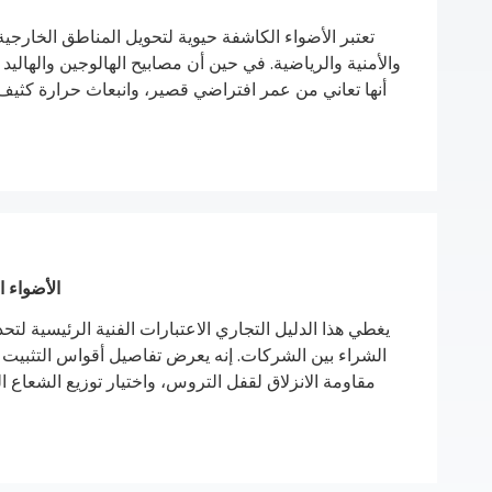
تعتبر الأضواء الكاشفة حيوية لتحويل المناطق الخارجي
والأمنية والرياضية. في حين أن مصابيح الهالوجين والهاليد ال
أنها تعاني من عمر افتراضي قصير، وانبعاث حرارة كثيف
ساعة. عند تركيبها بشكل صحيح مع ارتفاعات تركيب مثالية و
هذه التركيبات الصديقة للبيئة على 
الأضواء الكاشفة LED ذات الزاوية القا
الشراء بين الشركات. إنه يعرض تفاصيل أقواس التثبيت ال