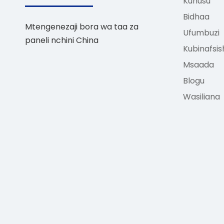
Kuhusu
Bidhaa
Mtengenezaji bora wa taa za
Ufumbuzi
paneli nchini China
Kubinafsis
Msaada
Blogu
Wasiliana