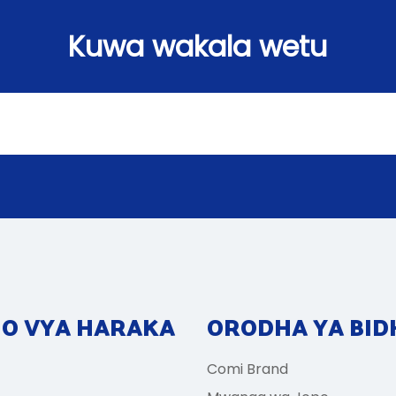
Kuwa wakala wetu
GO VYA HARAKA
ORODHA YA BID
Comi Brand