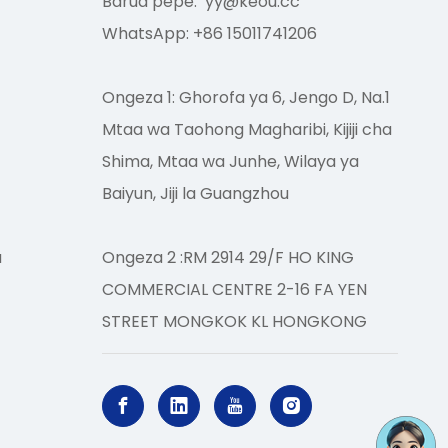
Barua pepe:
yy@keou.cc
WhatsApp: +86 15011741206
Ongeza 1: Ghorofa ya 6, Jengo D, Na.1
Mtaa wa Taohong Magharibi, Kijiji cha
Shima, Mtaa wa Junhe, Wilaya ya
Baiyun, Jiji la Guangzhou
a
Ongeza 2 :RM 2914 29/F HO KING
COMMERCIAL CENTRE 2-16 FA YEN
STREET MONGKOK KL HONGKONG