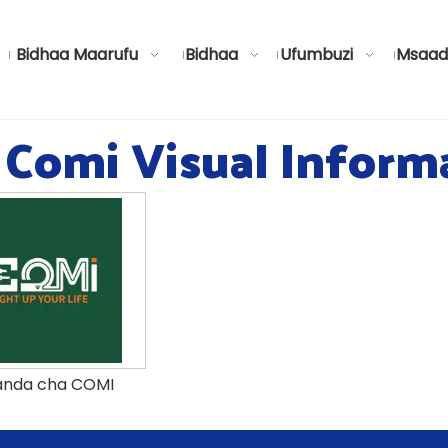
Bidhaa Maarufu
Bidhaa
Ufumbuzi
Msaad
Comi Visual Inform
anda cha COMI