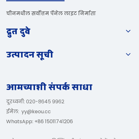
चीनमधील सर्वोत्तम पॅनेल लाइट निर्माता
द्रुत दुवे
उत्पादन सूची
आमच्याशी संपर्क साधा
दूरध्वनी: ०२०-८६४५ ९९६२
ईमेल:
yy@keou.cc
WhatsApp: +86 15011741206