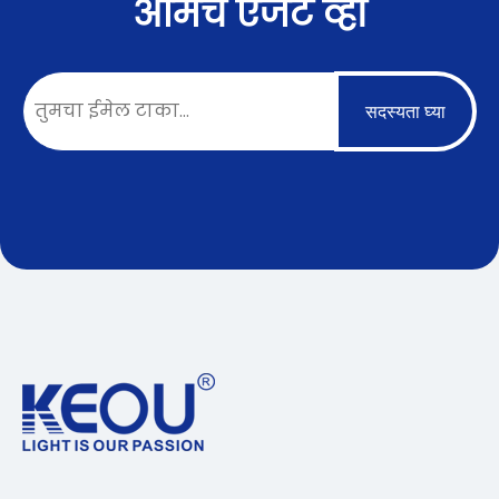
आमचे एजंट व्हा
सदस्यता घ्या