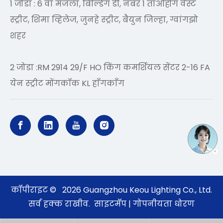
1 जोडा : 6 वा मजला, बिल्डिंग डी, नंबर 1 ताओहोंग वेस्ट
स्ट्रीट, शिमा व्हिलेज, जुनहे स्ट्रीट, बैयुन जिल्हा, ग्वांगझो
शहर
2 जोडा :RM 2914 29/F HO किंग कमर्शियल सेंटर 2-16 FA
येन स्ट्रीट मोंगकॉक KL हाँगकाँग
कॉपीराइट ©
2026
Guangzhou Keou Lighting Co., Ltd.
सर्व हक्क राखीव.
साइटमॅप
|
गोपनीयता धोरण