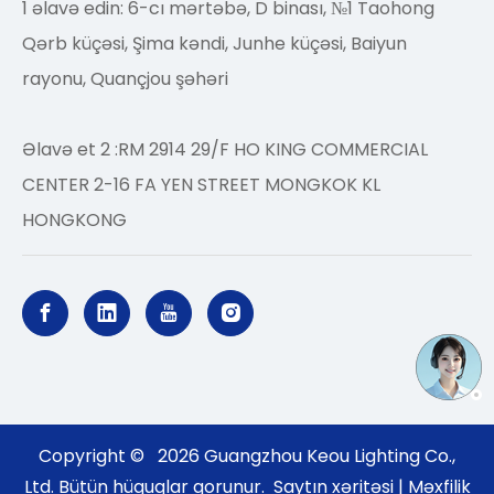
1 əlavə edin: 6-cı mərtəbə, D binası, №1 Taohong
Qərb küçəsi, Şima kəndi, Junhe küçəsi, Baiyun
rayonu, Quançjou şəhəri
Əlavə et 2 :RM 2914 29/F HO KING COMMERCIAL
CENTER 2-16 FA YEN STREET MONGKOK KL
HONGKONG
Copyright ©
2026
Guangzhou Keou Lighting Co.,
Ltd. Bütün hüquqlar qorunur.
Saytın xəritəsi
|
Məxfilik