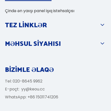
Çində ən yaxşı panel işıq istehsalçısı
TEZ LİNKLƏR
MƏHSUL SİYAHISI
BİZİMLE ƏLAQƏ
Tel: 020-8645 9962
E-poçt:
yy@keou.cc
WhatsApp: +86 15011741206