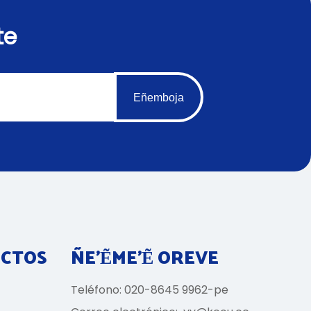
te
Eñemboja
UCTOS
ÑE'ẼME'Ẽ OREVE
Teléfono: 020-8645 9962-pe