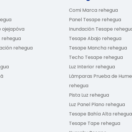
Comi Marca rehegua
hegua
Panel Tesape rehegua
 ojejapóva
Inundación Tesape rehegu
s rehegua
Tesape Abajo rehegua
zación rehegua
Tesape Mancha rehegua
Techo Tesape rehegua
egua
Luz Interior rehegua
rã
Lámparas Prueba de Hum
rehegua
Pista Luz rehegua
Luz Panel Plano rehegua
Tesape Bahía Alta rehegua
Tesape Tape rehegua