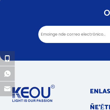
O
ENLAS
ÑE’Ẽ