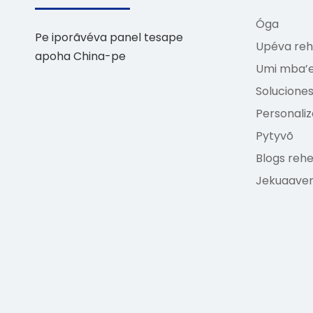
Óga
Pe iporãvéva panel tesape
Upéva re
apoha China-pe
Umi mba’e
Solucione
Personali
Pytyvõ
Blogs reh
Jekuaave