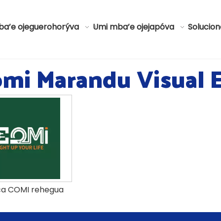
ba’e ojeguerohorýva
Umi mba’e ojejapóva
Solucio
mi Marandu Visual 
ca COMI rehegua