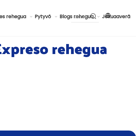
nes rehegua
Pytyvõ
Blogs rehegua
Jekuaaverã
Expreso rehegua