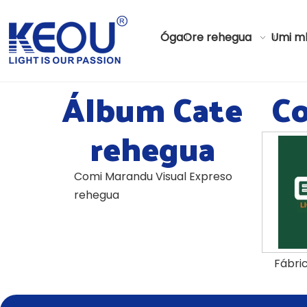
Óga
Ore rehegua
Umi m
Álbum Cate
Co
rehegua
Comi Marandu Visual Expreso
rehegua
Fábri