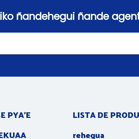
iko ñandehegui ñande agen
E PYA’E
LISTA DE PROD
TEKUAA
rehegua