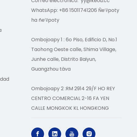
Correo electrónico:
yy@keou.cc
WhatsApp: +86 15011741206 Ñe’ẽpoty
ha ñe’ẽpoty
a
Ombojoapy 1 : 6o Piso, Edificio D, No.1
Taohong Oeste calle, Shima Village,
Junhe calle, Distrito Baiyun,
Guangzhou táva
edad
Ombojoapy 2 :RM 2914 29/F HO REY
CENTRO COMERCIAL 2-16 FA YEN
CALLE MONGKOK KL HONGKONG