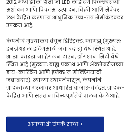
2012 मध्ये झाली होती जी LED लाइटिंग फिक्स्चरच्या
संशोधन आणि विकास, उत्पादन, विक्री आणि सेवेवर
लक्ष केंद्रित करणारा आधुनिक उच्च-तंत्र सेमीकंडक्टर
उपक्रम आहे.
कंपनीचे मुख्यालय बेयुन डिस्ट्रिक्ट, ग्वांगझू (मुख्यतः
इनडोअर लाइटिंगसाठी जबाबदार) येथे स्थित आहे,
शाखा कारखाना हेंगलन टाउन, झोंगशान सिटी येथे
स्थित आहे (मुख्यतः बाह्य प्रकाश आणि ॲक्सेसरीजच्या
डाय-कास्टिंग आणि इंजेक्शन मोल्डिंगसाठी
जबाबदार). त्याच्या स्थापनेपासून, कंपनीने
ग्राहकांच्या गरजांवर आधारित बाजार-केंद्रित, ग्राहक-
केंद्रित आणि सतत नाविन्यपूर्णतेचे पालन केले आहे.
आमच्याशी संपर्क साधा +