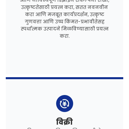
आणि नाविन्यपूर्ण डिझाइन संकल्पना राखा,
उत्कृष्टतेसाठी प्रयत्न करा, सतत नवनवीन
करा आणि मजबूत कार्यप्रदर्शन, उत्कृष्ट
गुणवत्ता आणि उच्च किंमत-प्रभावीतेसह
स्पर्धात्मक उत्पादने मिळविण्यासाठी प्रयत्न
करा.
विक्री