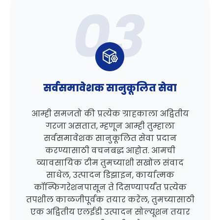
सर्वसमावेशक सानुकूलित सेवा
आम्ही समजतो की प्रत्येक ग्राहकाला अद्वितीय
गरजा असतात, म्हणून आम्ही तुम्हाला
सर्वसमावेशक सानुकूलित सेवा प्रदान
करण्यासाठी वचनबद्ध आहोत. आमची
व्यावसायिक टीम तुमच्याशी सखोल संवाद
साधेल, उत्पादन डिझाइन, कार्यात्मक
कॉन्फिगरेशनपासून ते दिसण्यापर्यंत प्रत्येक
तपशील काळजीपूर्वक तयार करेल, तुमच्यासाठी
एक अद्वितीय एलईडी उत्पादन सोल्यूशन तयार