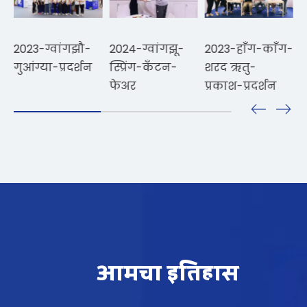
2024-ग्वांगझू-
2023-हाँग-काँग-
2024-गुआंगझौ-
द
स्प्रिंग-कँटन-
शरद ऋतु-
आमचा इतिहास