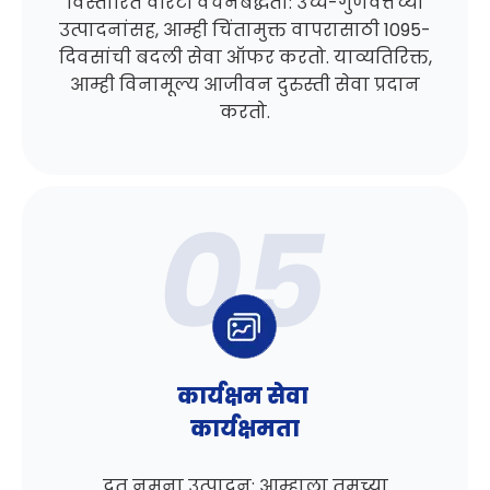
विस्तारित वॉरंटी वचनबद्धता: उच्च-गुणवत्तेच्या
उत्पादनांसह, आम्ही चिंतामुक्त वापरासाठी 1095-
दिवसांची बदली सेवा ऑफर करतो. याव्यतिरिक्त,
आम्ही विनामूल्य आजीवन दुरुस्ती सेवा प्रदान
करतो.
कार्यक्षम सेवा
कार्यक्षमता
द्रुत नमुना उत्पादन: आम्हाला तुमच्या