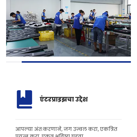
एंटरप्राइझचा उद्देश
आपल्या अंतःकरणाने, जग उज्वल करा, एकत्रित
प्रयत्न करा, एकत्र भविष्य घडवा.