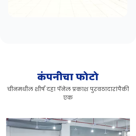
कंपनीचा फोटो
चीनमधील शीर्ष दहा पॅनेल प्रकाश पुरवठादारांपैकी
एक