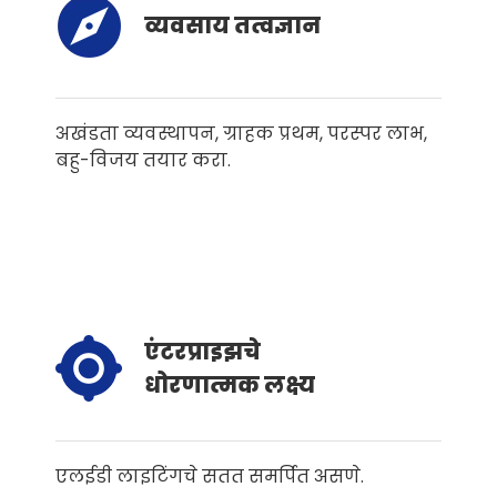
व्यवसाय तत्वज्ञान
अखंडता व्यवस्थापन, ग्राहक प्रथम, परस्पर लाभ,
बहु-विजय तयार करा.
एंटरप्राइझचे
धोरणात्मक लक्ष्य
एलईडी लाइटिंगचे सतत समर्पित असणे.