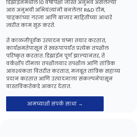
डिझाइनमधील 10 वर्षांपेक्षा जास्त अनुभव असलेल्या
आठ अनुभवी अभियंत्यांनी बनलेला R&D टीम,
ग्राहकांच्या गरजा आणि बाजार माहितीच्या आधारे
त्वरीत काम सुरू करते.
ते काळजीपूर्वक उत्पादन चष्मा तयार करतात,
कार्यक्षमतेपासून ते स्वरूपापर्यंत प्रत्येक तपशील
परिष्कृत करतात. डिझाईन पूर्ण झाल्यानंतर, ते
वर्कशॉप टीमला तपशीलवार तपशील आणि तांत्रिक
आवश्यकता वितरीत करतात, मजबूत तांत्रिक सहाय्य
प्रदान करतात आणि उत्पादनाला संकल्पनेपासून
वास्तविकतेकडे आकार देतात.
आमच्याशी संपर्क साधा →