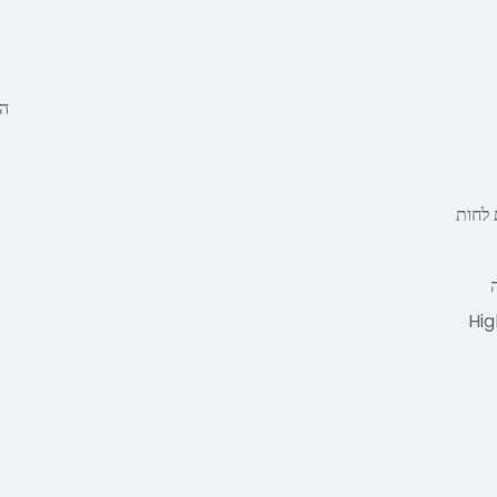
ה
 לחות
Hig