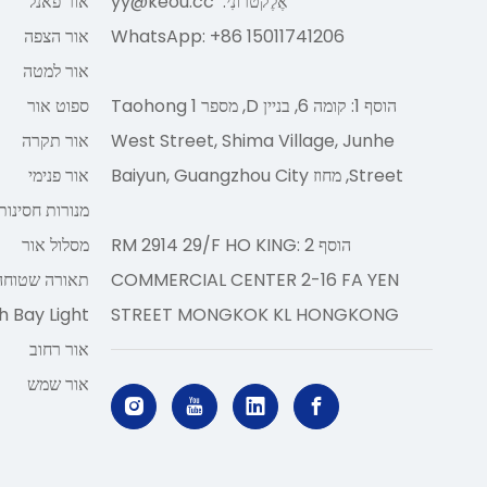
אֶלֶקטרוֹנִי:
yy@keou.cc
אור פאנל
WhatsApp: +86 15011741206
אור הצפה
אור למטה
הוסף 1: קומה 6, בניין D, מספר 1 Taohong
ספוט אור
West Street, Shima Village, Junhe
אור תקרה
Street, מחוז Baiyun, Guangzhou City
אור פנימי
מנורות חסינות
הוסף 2 :RM 2914 29/F HO KING
מסלול אור
COMMERCIAL CENTER 2-16 FA YEN
תאורה שטוחה
h Bay Light
STREET MONGKOK KL HONGKONG
אור רחוב
אור שמש