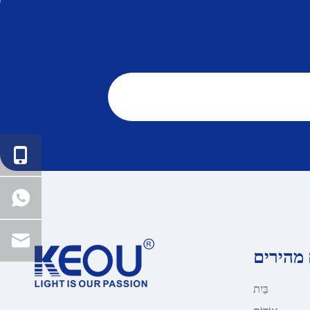
 מהירים
בַּיִת