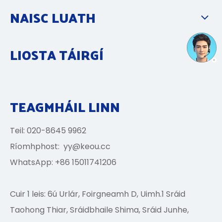
NAISC LUATH
LIOSTA TÁIRGÍ
TEAGMHÁIL LINN
Teil: 020-8645 9962
Ríomhphost:
yy@keou.cc
WhatsApp: +86 15011741206
Cuir 1 leis: 6ú Urlár, Foirgneamh D, Uimh.1 Sráid
Taohong Thiar, Sráidbhaile Shima, Sráid Junhe,