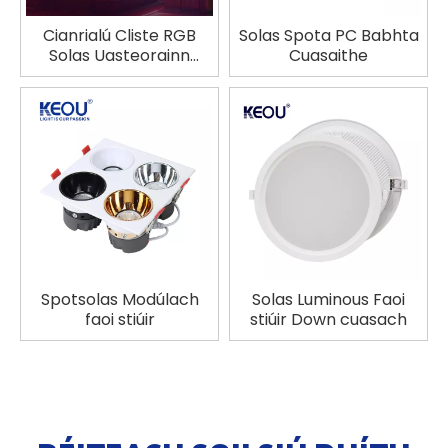
Cianrialú Cliste RGB
Solas Spota PC Babhta
Solas Uasteorainn
Cuasaithe
Backlit
Spotsolas Modúlach
Solas Luminous Faoi
faoi stiúir
stiúir Down cuasach