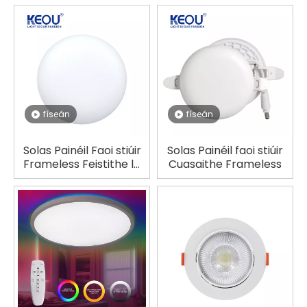
físeán
físeán
Solas Painéil Faoi stiúir
Solas Painéil faoi stiúir
Frameless Feistithe le
Cuasaithe Frameless
Dromchla