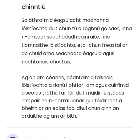
chinntiú
Soláthraímid éagsúlacht modhanna
lóistíochta duit chun tú a roghnú go saor, lena
n-áirítear seachadadh sainráite, líne
tiomnaithe lóistíochta, etc., chun freastal ar
do chuid ama seachadta éagsúla agus
riachtanais chostais.
Ag an am céanna, déanfaimid faisnéis
lóistíochta a rianú i bhfíor-am agus cuirfimid
aiseolas tráthúil ar fáil duit maidir le stádas
iompair na n-earraí, ionas gur féidir leat a
bheith ar an eolas faoi dhul chun cinn an
ordaithe ag am ar bith.