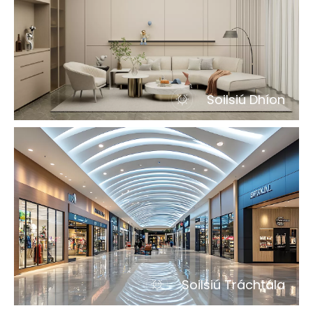
Soilsiú Dhíon
Soilsiú Tráchtála