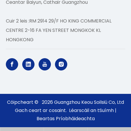
Ceantar Baiyun, Cathair Guangzhou
Cuir 2 leis :RM 2914 29/F HO KING COMMERCIAL
CENTRE 2-16 FA YEN STREET MONGKOK KL
HONGKONG
Cóipcheart ©
2026
Guangzhou Keou Soilsiú Co, Ltd
Gach ceart ar cosaint.
Léarscáil an tSuímh
|
Beartas Príobháideachta