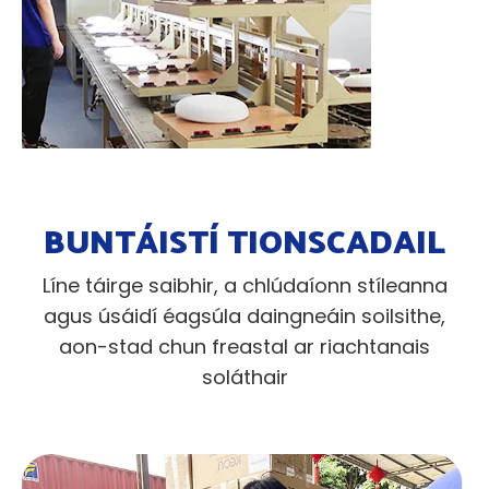
BUNTÁISTÍ TIONSCADAIL
Líne táirge saibhir, a chlúdaíonn stíleanna
agus úsáidí éagsúla daingneáin soilsithe,
aon-stad chun freastal ar riachtanais
soláthair