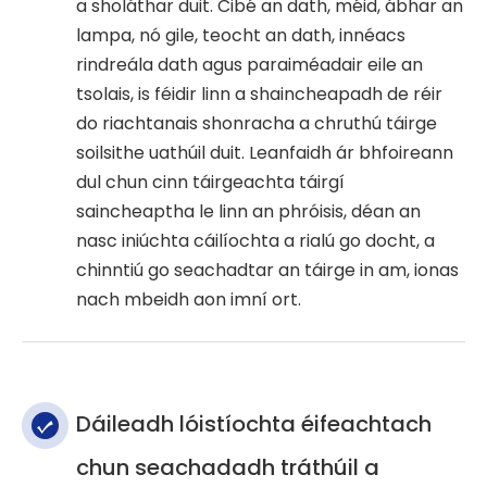
a sholáthar duit. Cibé an dath, méid, ábhar an
lampa, nó gile, teocht an dath, innéacs
rindreála dath agus paraiméadair eile an
tsolais, is féidir linn a shaincheapadh de réir
do riachtanais shonracha a chruthú táirge
soilsithe uathúil duit. Leanfaidh ár bhfoireann
dul chun cinn táirgeachta táirgí
saincheaptha le linn an phróisis, déan an
nasc iniúchta cáilíochta a rialú go docht, a
chinntiú go seachadtar an táirge in am, ionas
nach mbeidh aon imní ort.
Dáileadh lóistíochta éifeachtach
chun seachadadh tráthúil a