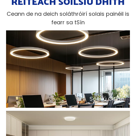
RÉITEACH SOILSIÚ DHÍTH
Ceann de na deich soláthróirí solais painéil is
fearr sa tSín
Soilsiú Oifige