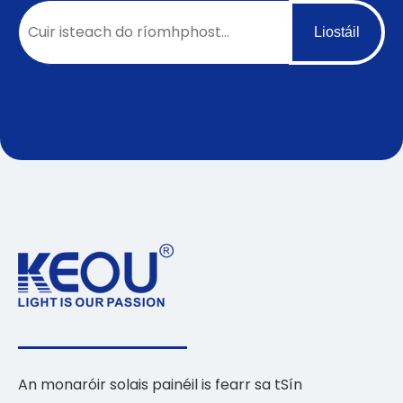
Liostáil
An monaróir solais painéil is fearr sa tSín