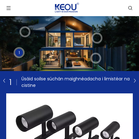
1
Úsáid soilse súchán maighnéadacha i limistéar na
1
cistine