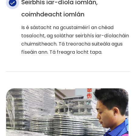
Seirbhís iar-díola iomlán,
coimhdeacht iomlán
Is é sástacht na gcustaiméirí an chéad
tosaíocht, ag soláthar seirbhís iar-díolacháin
chuimsitheach. Tá treoracha suiteála agus
físeáin ann. Tá freagra locht tapa.