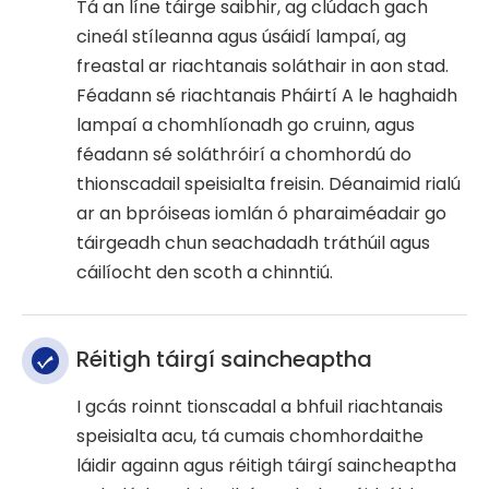
Tá an líne táirge saibhir, ag clúdach gach
cineál stíleanna agus úsáidí lampaí, ag
freastal ar riachtanais soláthair in aon stad.
Féadann sé riachtanais Pháirtí A le haghaidh
lampaí a chomhlíonadh go cruinn, agus
féadann sé soláthróirí a chomhordú do
thionscadail speisialta freisin. Déanaimid rialú
ar an bpróiseas iomlán ó pharaiméadair go
táirgeadh chun seachadadh tráthúil agus
cáilíocht den scoth a chinntiú.
Réitigh táirgí saincheaptha
I gcás roinnt tionscadal a bhfuil riachtanais
speisialta acu, tá cumais chomhordaithe
láidir againn agus réitigh táirgí saincheaptha