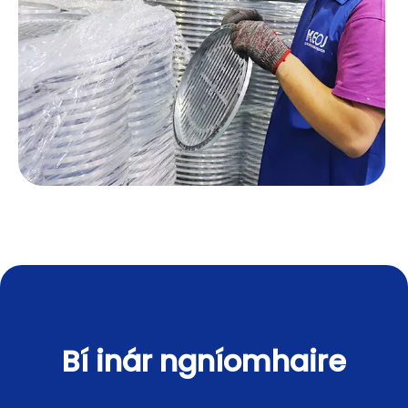
Bí inár ngníomhaire