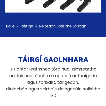
Baile
»
Réitigh
»
Réiteach Soilsithe Laistigh
TÁIRGÍ GAOLMHARA
Is fiontar leathsheoltóra nua-aimseartha
ardteicneolaíochta é ag díriú ar thaighde
agus forbairt, táirgeadh,
díolachán agus seirbhís daingneáin soilsithe
LED