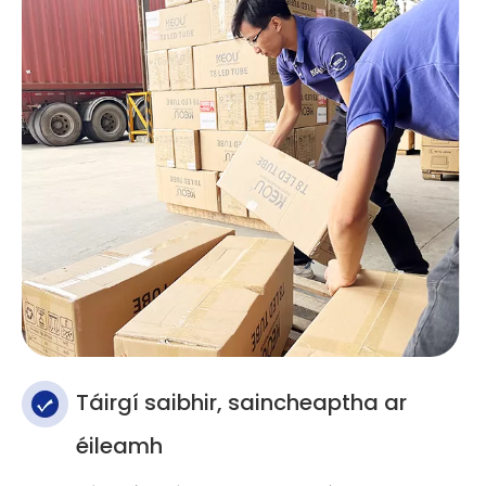
Táirgí saibhir, saincheaptha ar
éileamh