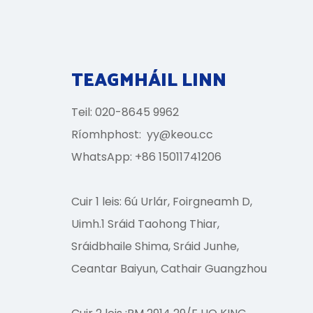
TEAGMHÁIL LINN
Teil: 020-8645 9962
Ríomhphost:
yy@keou.cc
WhatsApp: +86 15011741206
Cuir 1 leis: 6ú Urlár, Foirgneamh D,
Uimh.1 Sráid Taohong Thiar,
Sráidbhaile Shima, Sráid Junhe,
Ceantar Baiyun, Cathair Guangzhou