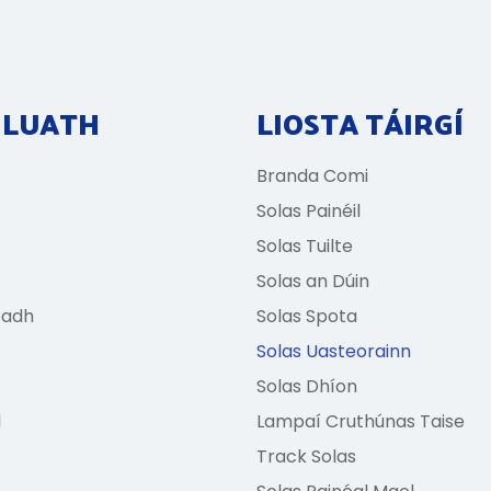
 LUATH
LIOSTA TÁIRGÍ
Branda Comi
Solas Painéil
Solas Tuilte
Solas an Dúin
padh
Solas Spota
Solas Uasteorainn
Solas Dhíon
l
Lampaí Cruthúnas Taise
Track Solas