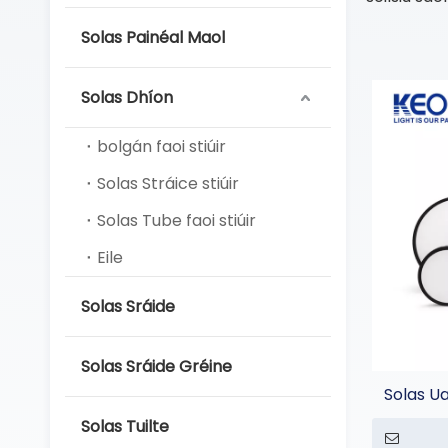
Solas Painéal Maol
Solas Dhíon
bolgán faoi stiúir
Solas Stráice stiúir
Solas Tube faoi stiúir
Eile
Solas Sráide
Solas Sráide Gréine
Solas U
Solas Tuilte