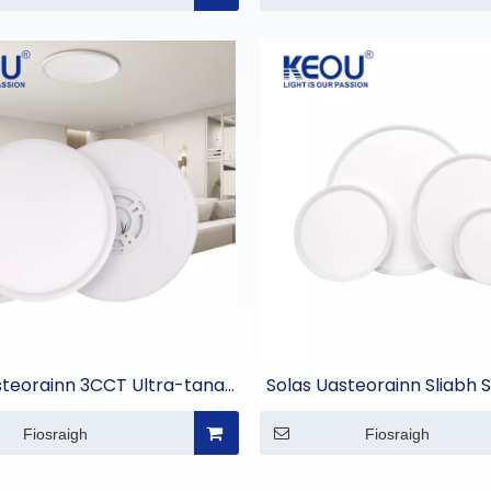
steorainn 3CCT Ultra-tanaí
Solas Uasteorainn Sliabh 
16mm
Babhta
Fiosraigh
Fiosraigh