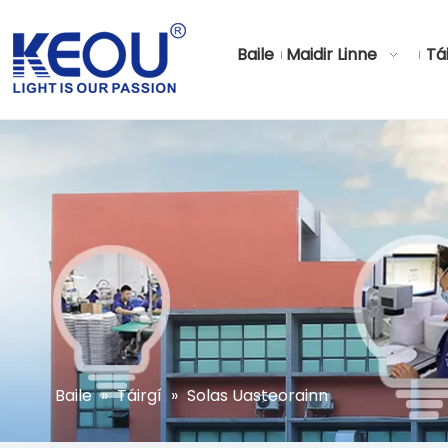
Baile
Maidir Linne
Tá
Baile
»
Táirgí
»
Solas Uasteorainn