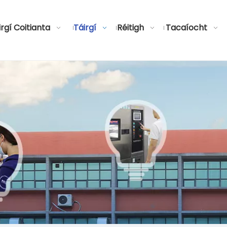
irgí Coitianta
Táirgí
Réitigh
Tacaíocht