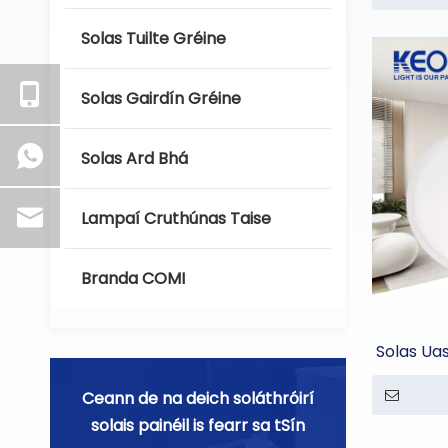
Solas Tuilte Gréine
Solas Gairdín Gréine
Solas Ard Bhá
Lampaí Cruthúnas Taise
Branda COMI
Solas Ua
Ceann de na deich soláthróirí
solais painéil is fearr sa tSín