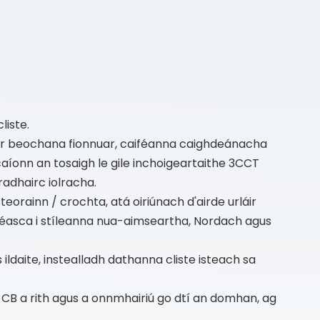
liste.
féar beochana fionnuar, caiféanna caighdeánacha
caíonn an tosaigh le gile inchoigeartaithe 3CCT
adhairc iolracha.
eorainn / crochta, atá oiriúnach d'airde urláir
éasca i stíleanna nua-aimseartha, Nordach agus
ildaite, instealladh dathanna cliste isteach sa
 CB a rith agus a onnmhairiú go dtí an domhan, ag