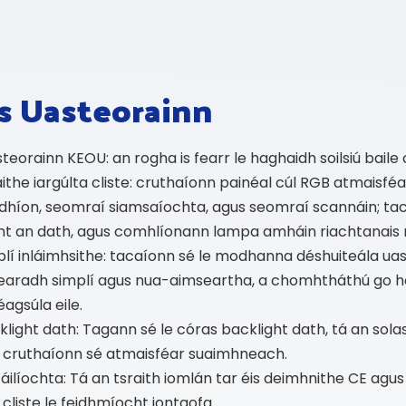
s Uasteorainn
eorainn KEOU: an rogha is fearr le haghaidh soilsiú baile c
aithe iargúlta cliste: cruthaíonn painéal cúl RGB atmais
oi dhíon, seomraí siamsaíochta, agus seomraí scannáin; ta
ht an dath, agus comhlíonann lampa amháin riachtanais r
lí inláimhsithe: tacaíonn sé le modhanna déshuiteála uast
dearadh simplí agus nua-aimseartha, a chomhtháthú go h
éagsúla eile.
light dath: Tagann sé le córas backlight dath, tá an solas 
s cruthaíonn sé atmaisféar suaimhneach.
ilíochta: Tá an tsraith iomlán tar éis deimhnithe CE agus
l cliste le feidhmíocht iontaofa.