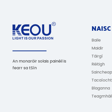
NAISC
Baile
Maidir
Táirgí
An monaróir solais painéil is
Réitigh
fearr sa tSín
Sainchea
Tacaíocht
Blaganna
Teagmhái