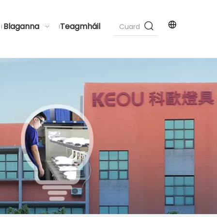
Blaganna
Teagmháil