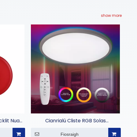
show more
klit Nua-
Cianrialú Cliste RGB Solas
Uasteorainn Backlit
Fiosraigh