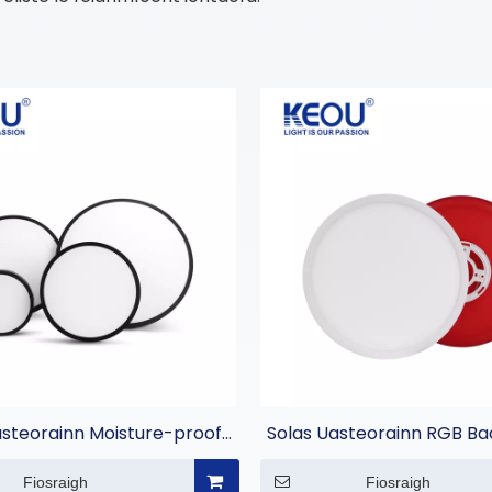
asteorainn Moisture-proof
Solas Uasteorainn RGB Bac
Sruthlaigh
Aimseartha
Fiosraigh
Fiosraigh