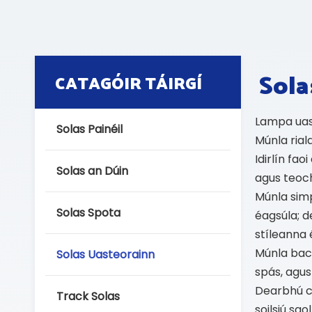
Sola
CATAGÓIR TÁIRGÍ
Lampa uast
Solas Painéil
Múnla rial
Idirlín fa
Solas an Dúin
agus teoc
Múnla simp
Solas Spota
éagsúla; 
stíleanna 
Múnla back
Solas Uasteorainn
spás, agu
Dearbhú cá
Track Solas
soilsiú sao