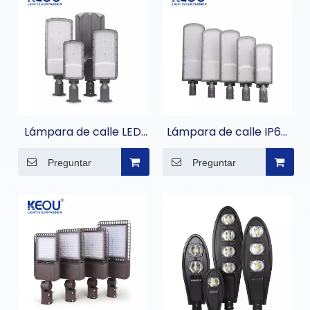
Lámpara de calle LED
Lámpara de calle IP66
de ángulo ajustable
de aluminio ultrafina
Preguntar
Preguntar
50W 100W 150W 200W
para alumbrado
público