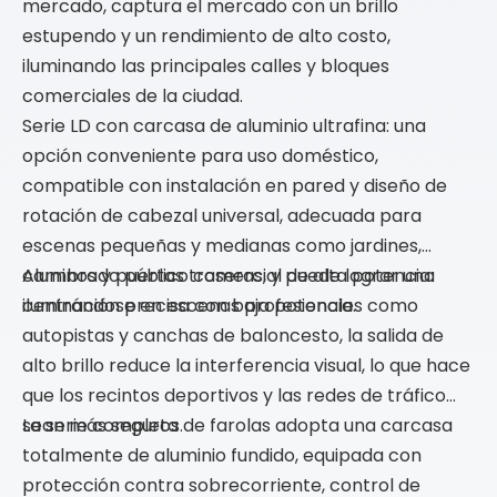
mercado, captura el mercado con un brillo
estupendo y un rendimiento de alto costo,
iluminando las principales calles y bloques
comerciales de la ciudad.
Serie LD con carcasa de aluminio ultrafina: una
opción conveniente para uso doméstico,
compatible con instalación en pared y diseño de
rotación de cabezal universal, adecuada para
escenas pequeñas y medianas como jardines,
caminos y puertas traseras, y puede lograr una
Alumbrado público comercial de alta potencia:
iluminación precisa con baja potencia.
centrándose en escenas profesionales como
autopistas y canchas de baloncesto, la salida de
alto brillo reduce la interferencia visual, lo que hace
que los recintos deportivos y las redes de tráfico
sean más seguros.
La serie completa de farolas adopta una carcasa
totalmente de aluminio fundido, equipada con
protección contra sobrecorriente, control de