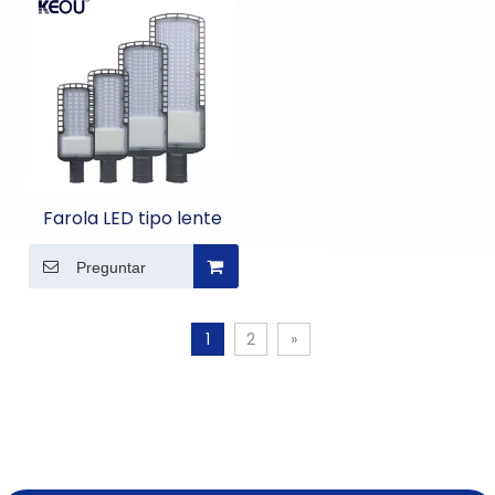
Farola LED tipo lente
Preguntar
1
2
»