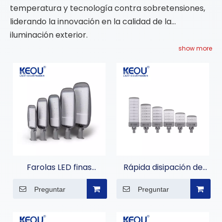
temperatura y tecnología contra sobretensiones,
liderando la innovación en la calidad de la
iluminación exterior.
show more
Farolas LED finas
Rápida disipación de
impermeables IP66
calor 100W 150W 200W
Preguntar
Preguntar
250W 300W 400W
Farola