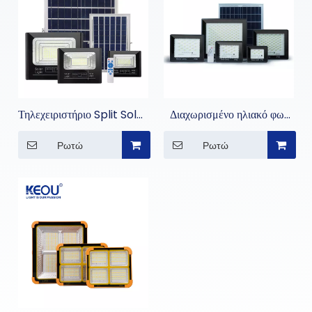
Τηλεχειριστήριο Split Solar
Διαχωρισμένο ηλιακό φως
Flood Light
πλημμύρας IP66
Ρωτώ
Ρωτώ