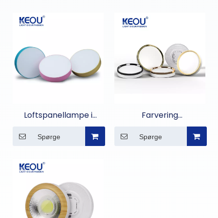
Loftspanellampe i
Farvering
aluminiumsskal
Overflademonteret
Spørge
Spørge
panellys