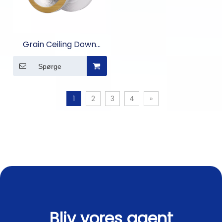
Grain Ceiling Down
Light
Spørge
1
2
3
4
»
Bliv vores agent