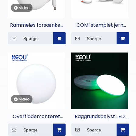
video
Rammeløs forsænket
COMI stemplet jern
LED-panellys
indlejret panellys
Spørge
Spørge
video
Overflademonteret
Baggrundsbelyst LED
rammeløs LED panellys
panellys
Spørge
Spørge