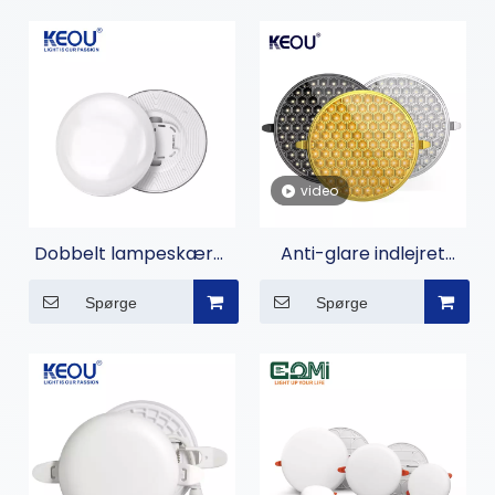
video
Dobbelt lampeskærm
Anti-glare indlejret
rammeløs panellys
rundt panellys
Spørge
Spørge