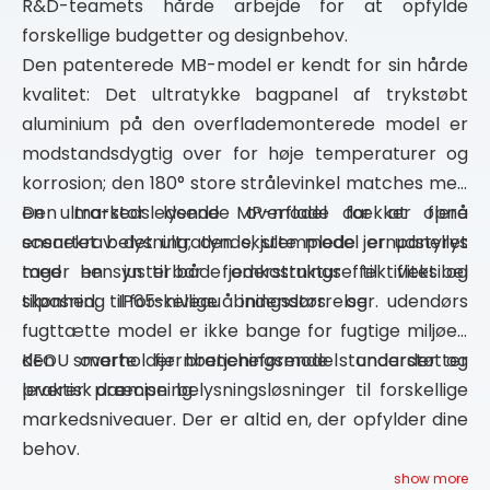
R&D-teamets hårde arbejde for at opfylde
forskellige budgetter og designbehov.
Den patenterede MB-model er kendt for sin hårde
kvalitet: Det ultratykke bagpanel af trykstøbt
aluminium på den overflademonterede model er
modstandsdygtig over for høje temperaturer og
korrosion; den 180° store strålevinkel matches med
en ultra-stor lysende overflade for at opnå
Den markedsledende MP-model dækker flere
ensartet belysning; den skjulte model er udstyret
scenekrav: det ultratynde, stemplede jernpanellys
med en justerbar fjederstruktur til fleksibel
tager hensyn til både omkostningseffektivitet og
tilpasning til forskellige åbningsstørrelser.
skønhed; IP65-niveau indendørs og udendørs
fugttætte model er ikke bange for fugtige miljøer;
den smarte fjernbetjeningsmodel understøtter
KEOU overholder brancheførende standarder og
praktisk dæmpning.
leverer præcise belysningsløsninger til forskellige
markedsniveauer. Der er altid en, der opfylder dine
behov.
show more