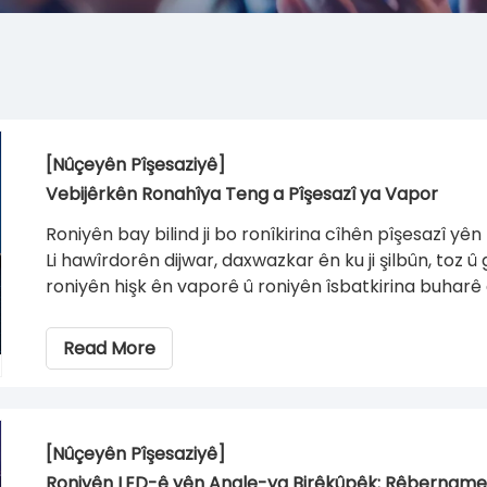
[Nûçeyên Pîşesaziyê]
Vebijêrkên Ronahîya Teng a Pîşesazî ya Vapor
Roniyên bay bilind ji bo ronîkirina cîhên pîşesazî yên 
Li hawîrdorên dijwar, daxwazkar ên ku ji şilbûn, toz û 
roniyên hişk ên vaporê û roniyên îsbatkirina buharê d
cîhên şil ên standard ên mîna embaran parastinek ze
dijî şuştinên giran û hêmanên gemarî yên di tesîsên
Read More
dikin. Hilbijartina van tîrêjên ronahiya bilind ên LED-
ewlehiya cîhê kar zêde dike, lêçûnên lênihêrînê yê
herî zêde dike.
[Nûçeyên Pîşesaziyê]
Roniyên LED-ê yên Angle-ya Birêkûpêk: Rêbernameya