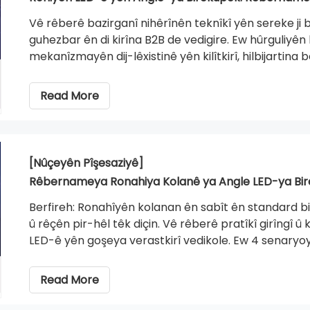
Vê rêberê bazirganî nihêrînên teknîkî yên sereke ji 
guhezbar ên di kirîna B2B de vedigire. Ew hûrguliyên
mekanîzmayên dij-lêxistinê yên kilîtkirî, hilbijartina 
morkirina dorpêçê ya IP65/IP66 vedibêje da ku di sep
drift, performansa domdar misoger bike.
Read More
[Nûçeyên Pîşesaziyê]
Rêbernameya Ronahiya Kolanê ya Angle LED-ya Bir
Berfireh: Ronahîyên kolanan ên sabît ên standard bi g
û rêçên pir-hêl têk diçin. Vê rêberê pratîkî girîngî 
LED-ê yên goşeya verastkirî vedikole. Ew 4 senaryoy
otobanên çiyayî û nûvekirina stûnên mîras - rave dike
û şilbûnê digirin, û pîvanên kirîna B2B yên bingehîn 
Read More