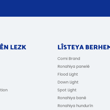
ÊN LEZK
LÎSTEYA BERHE
Comi Brand
Ronahiya panelê
Flood Light
Down Light
tion
Spot Light
Ronahiya banê
Ronahiya hundurîn