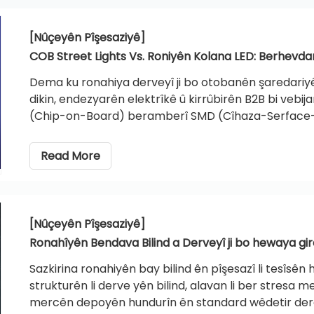
[Nûçeyên Pîşesaziyê]
COB Street Lights Vs. Roniyên Kolana LED: Berhevdan
Dema ku ronahiya derveyî ji bo otobanên şaredariyê,
dikin, endezyarên elektrîkê û kirrûbirên B2B bi vebij
(Chip-on-Board) beramberî SMD (Cîhaza-Serface-M
endezyariyê cûdahiyên sereke di pakkirina nîvconduct
tîrêjê optîkî, û lojîstîka lênihêrîna dirêj-dirêj analîz d
Read More
hewcedariyên projeya xweya taybetî ronahiya îdeal h
[Nûçeyên Pîşesaziyê]
Ronahîyên Bendava Bilind a Derveyî ji bo hewaya gi
Sazkirina ronahiyên bay bilind ên pîşesazî li tesîsên 
strukturên li derve yên bilind, alavan li ber stresa m
mercên depoyên hundurîn ên standard wêdetir derdi