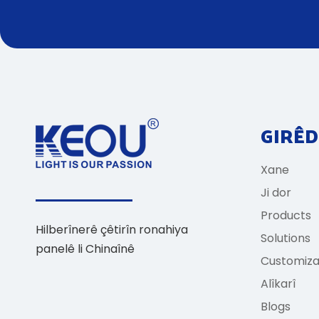
GIRÊD
Xane
Ji dor
Products
Hilberînerê çêtirîn ronahiya
Solutions
panelê li Chinaînê
Customiza
Alîkarî
Blogs