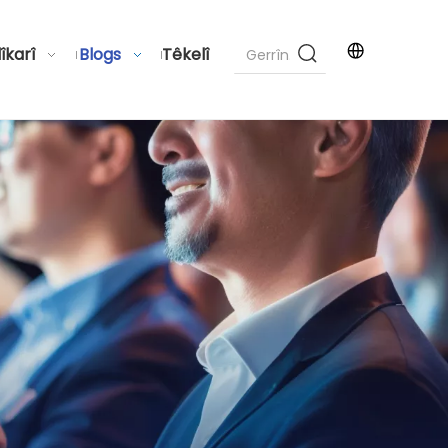
îkarî
Blogs
Têkelî