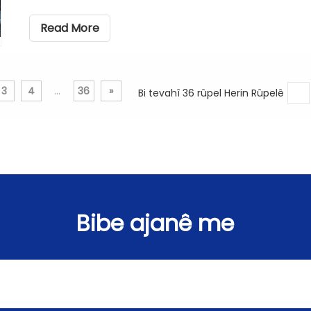
bilindahiyên 8 û 15 metreyan çêdibin
Read More
3
4
...
36
»
Bi tevahî 36 rûpel Herin Rûpelê
Bibe ajanê me