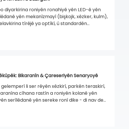
bo diyarkirina roniyên ronahiyê yên LED-ê yên
 lêdanê yên mekanîzmayî (bişkojk, xêzker, kulm),
belavkirina tîrêjê ya optîkî, û standardên
anên pîşesazî û bazirganî yên li derve de sifir-
êkûpêk: Bikaranîn & Çareseriyên Senaryoyê
elemperî li ser rêyên xêzkirî, parkên teraskirî,
û karanîna cîhana rastîn a roniyên kolanê yên
ên serîlêdanê yên sereke ronî dike - di nav de
 ka kavilên zirav çawa rê li ber ronîkirina ajokar
ji bo ronahiya derve ya şaredariyê destnîşan dike.