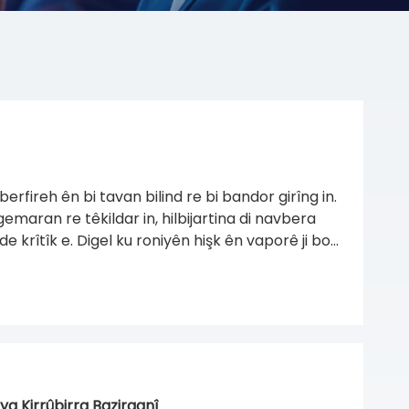
berfireh ên bi tavan bilind re bi bandor girîng in.
gemaran re têkildar in, hilbijartina di navbera
e krîtîk e. Digel ku roniyên hişk ên vaporê ji bo
xm peyda dikin, roniyên îsbatkirina buharê li
 hilberîna xwarinê de domdariya bilind peyda
ê yên şikestî, bi enerjiyê, bi rêjeyên IP-ya guncan
n domdar kêm dike, û performansa xebitandinê
 Kirrûbirra Bazirganî