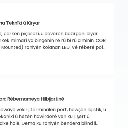
a Teknîkî û Kiryar
 parkên pîşesazî, û deverên bazirganî diyar
arkek mîmarî ya bingehîn re rû bi rû dimînin: COB
ounted) roniyên kolanan LED. Vê rêberê pola
or de, fizîkî ya belavbûna termal, şikilkirina
ike da ku ji rêvebirên kirînê re bibe alîkar ku ji bo
ilbijêrin.
ran: Rêbernameya Hilbijartinê
hewayê vekirî, termînalên port, hewşên lojîstîk, û
ekanîkî û hêzên hawîrdorê yên ku ji şert û
xe holê. Dema ku roniyên bendera bilind li