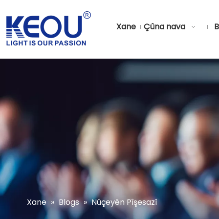
Xane
Çûna nava
B
Xane
»
Blogs
»
Nûçeyên Pîşesazî