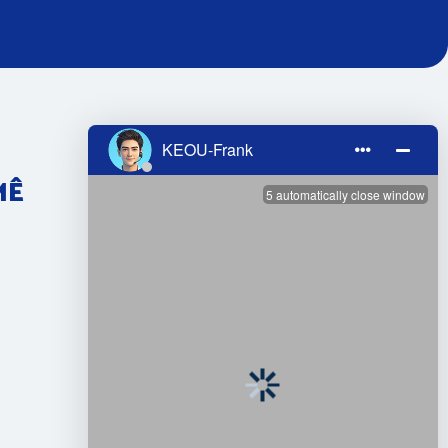
MÊ
PAQIJ BÛN
Tel: 020-8645 9962
Email:
yy@keou.cc
WhatsApp: +86 15011741206
Zêde bikin 1 : Qata 6-an, Avahiya D,
Kolana Taohong West jimare 1, Gundê
Shima, Kolana Junhe, Navçeya Baiyun,