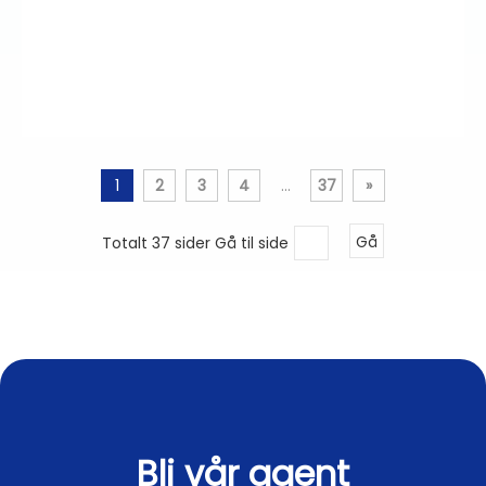
1
2
3
4
...
37
»
Totalt 37 sider Gå til side
Gå
Bli vår agent