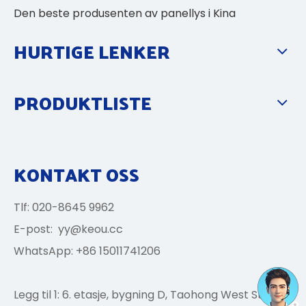
Den beste produsenten av panellys i Kina
HURTIGE LENKER
PRODUKTLISTE
KONTAKT OSS
Tlf: 020-8645 9962
E-post:
yy@keou.cc
WhatsApp: +86 15011741206
Legg til 1: 6. etasje, bygning D, Taohong West Street