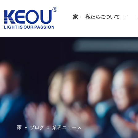
家
私たちについて
家
»
ブログ
»
業界ニュース