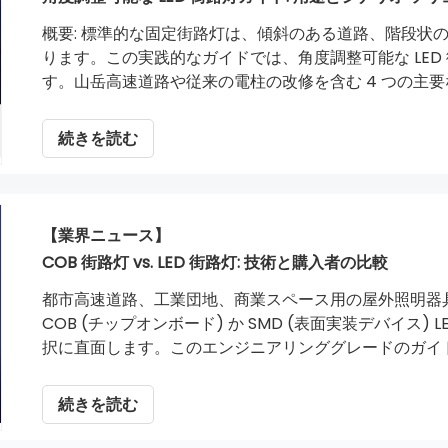
概要: 標準的な固定街路灯は、傾斜のある道路、階段状
ります。この実践的なガイドでは、角度調整可能な LE
す。山岳高速道路や従来の電柱の改修を含む 4 つの主
能なブラケットがドライバーの眩しさやたるみをどのよ
B2B 購入基準の概要を説明します。
続きを読む
【業界ニュース】
COB 街路灯 vs. LED 街路灯: 技術と購入者の比較
都市高速道路、工業団地、商業スペース用の屋外照明器具
COB (チップオンボード) か SMD (表面実装デバイス
択に直面します。このエンジニアリンググレードのガイ
光ビーム整形、および長期メンテナンスのロジスティク
プロジェクト要件に合わせて理想的な照明器具を選択で
続きを読む