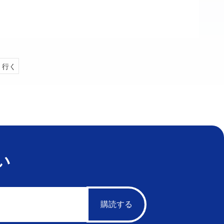
行く
い
購読する