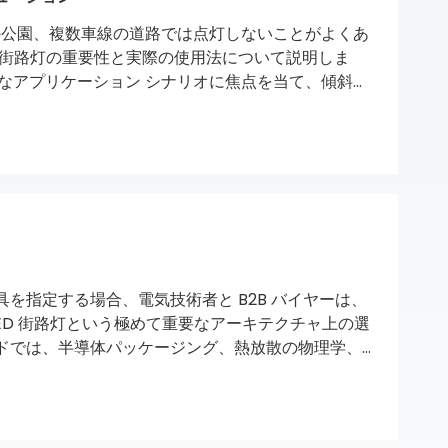
の公園、複数車線の道路では点灯しないことがよくあ
D 街路灯の重要性と実際の使用法について説明しま
要なアプリケーション シナリオに焦点を当て、傾斜可
うに防ぐかを説明し、自治体の屋外照明に不可欠な
を指定する場合、電気技術者と B2B バイヤーは、
) LED 街路灯という極めて重要なアーキテクチャ上の選
ドでは、半導体パッケージング、熱放散の物理学、
スにおける主な違いを分析し、調達管理者が特定の
きるようにします。