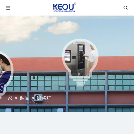
家
»
製品
»
街路灯