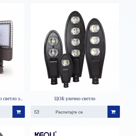
 светло за
ЦОБ улично светло
а
Распитајте се