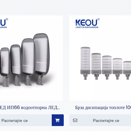
ЛЕД ИП66 водоотпорна ЛЕД
Брза дисипација топлоте 1
улична светла
200В 250В 300В 400В улич
Распитајте се
Распитајте се