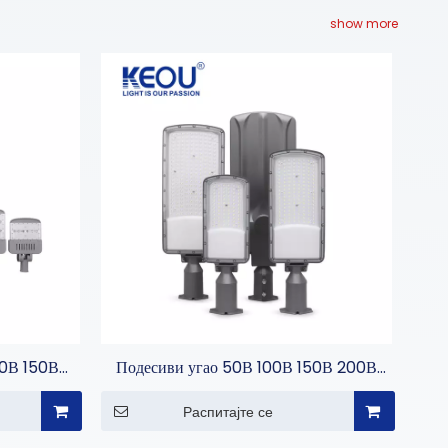
show more
00В 150В
Подесиви угао 50В 100В 150В 200В
но светло
ЛЕД улична лампа
Распитајте се