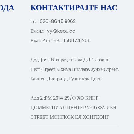
ОДА
КОНТАКТИРАЈТЕ НАС
Тел: 020-8645 9962
Емаил:
yy@keou.cc
ВхатсАпп: +86 15011741206
Додајте 1: 6. спрат, зграда Д, 1. Таохонг
Вест Стреет, Схима Виллаге, Јунхе Стреет,
Баииун Дистрицт, Гуангзхоу Цити
Адд 2 :РМ 2914 29/Ф ХО КИНГ
ЦОММЕРЦИАЛ ЦЕНТЕР 2-16 ФА ИЕН
СТРЕЕТ МОНГКОК КЛ ХОНГКОНГ