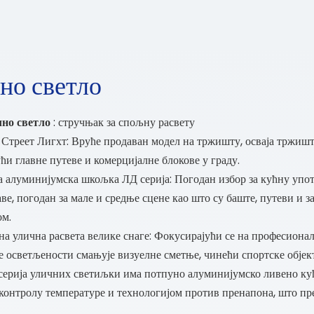
но светло
но светло
: стручњак за спољну расвету
Стреет Лигхт: Вруће продаван модел на тржишту, осваја тржиш
ћи главне путеве и комерцијалне блокове у граду.
 алуминијумска шкољка ЛД серија: Погодан избор за кућну упот
аве, погодан за мале и средње сцене као што су баште, путеви и
ом.
а улична расвета велике снаге: Фокусирајући се на професионал
е осветљености смањује визуелне сметње, чинећи спортске објек
серија уличних светиљки има потпуно алуминијумско ливено кућ
 контролу температуре и технологијом против пренапона, што п