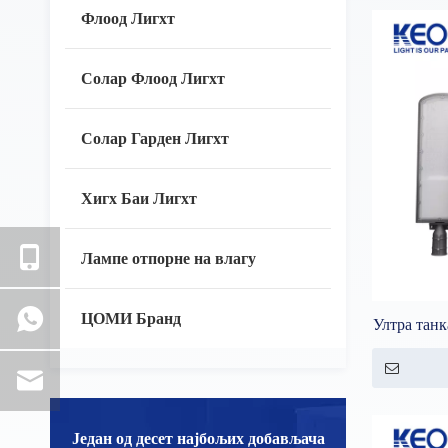
Флоод Лигхт
Солар Флоод Лигхт
Солар Гарден Лигхт
Хигх Баи Лигхт
Лампе отпорне на влагу
ЦОМИ Бранд
Ултра тан
ла
Један од десет најбољих добављача