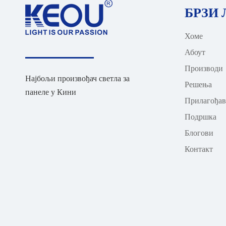
БРЗИ
Хоме
Абоут
Производи
Најбољи произвођач светла за
Решења
панеле у Кини
Прилагођа
Подршка
Блогови
Контакт