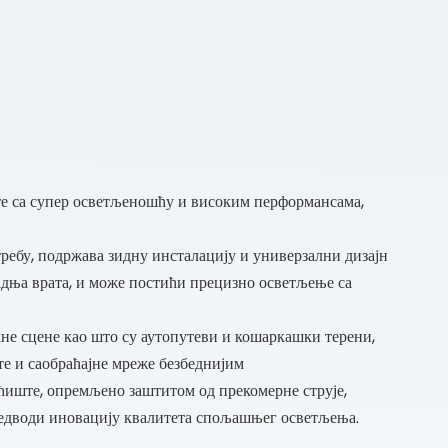
те са супер осветљеношћу и високим перформансама,
ребу, подржава зидну инсталацију и универзални дизајн
 задња врата, и може постићи прецизно осветљење са
не сцене као што су аутопутеви и кошаркашки терени,
те и саобраћајне мреже безбеднијим
иште, опремљено заштитом од прекомерне струје,
редводи иновацију квалитета спољашњег осветљења.