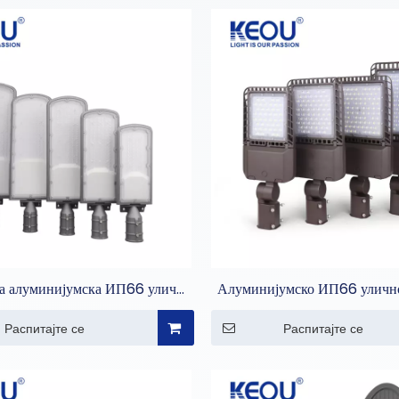
ка алуминијумска ИП66 улична
Алуминијумско ИП66 улично
мпа за осветљење пута
осветљење аутопут
Распитајте се
Распитајте се