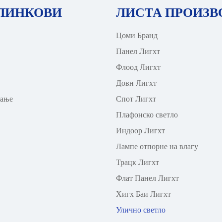
 ЛИНКОВИ
ЛИСТА ПРОИЗВ
Цоми Бранд
Панел Лигхт
Флоод Лигхт
Довн Лигхт
вање
Спот Лигхт
Плафонско светло
Индоор Лигхт
Лампе отпорне на влагу
Трацк Лигхт
Флат Панел Лигхт
Хигх Баи Лигхт
Улично светло