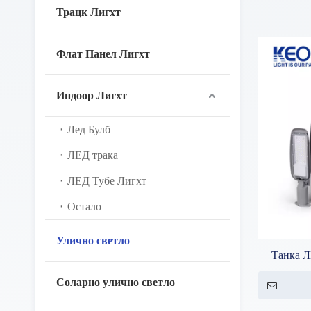
Трацк Лигхт
Флат Панел Лигхт
Индоор Лигхт
Лед Булб
ЛЕД трака
ЛЕД Тубе Лигхт
Остало
Улично светло
Танка 
Соларно улично светло