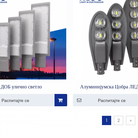
ДОБ улично светло
Алуминијумска Цобра ЛЕД
светла од ливеног под пр
Распитајте се
Распитајте се
1
2
»