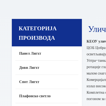
Улич
КАТЕГОРИЈА
ПРОИЗВОДА
КЕОУ улич
ЦОБ Цобра 
Панел Лигхт
осветљавају
Ултра-танка
ротације гл
Довн Лигхт
малом снаг
Комерцијалн
Спот Лигхт
излаз висок
Комплетна 
Плафонско светло
погоном за