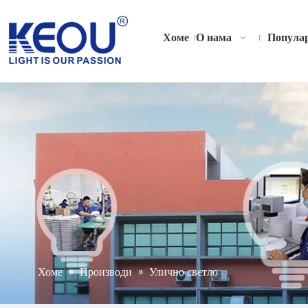
Хоме
О нама
Популар
Хоме
»
Производи
»
Улично светло