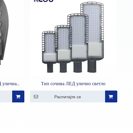
 улична
Тип сочива ЛЕД улично светло
итиском
Распитајте се