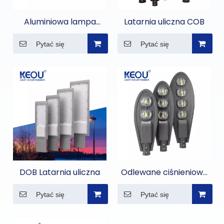
Aluminiowa lampa
Latarnia uliczna COB
uliczna IP66 do
Pytać się
Pytać się
oświetlenia autostrad
DOB Latarnia uliczna
Odlewane ciśnieniowo
aluminiowe lampy
Pytać się
Pytać się
uliczne Cobra LED