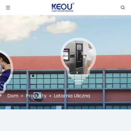
Dom
»
Produkty
»
Latarnia Uliczna