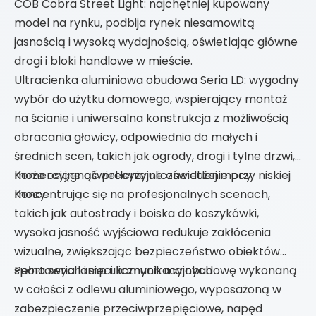
COB Cobra Street Light: najchętniej kupowany
model na rynku, podbija rynek niesamowitą
jasnością i wysoką wydajnością, oświetlając główne
drogi i bloki handlowe w mieście.
Ultracienka aluminiowa obudowa Seria LD: wygodny
wybór do użytku domowego, wspierający montaż
na ścianie i uniwersalna konstrukcja z możliwością
obracania głowicy, odpowiednia do małych i
średnich scen, takich jak ogrody, drogi i tylne drzwi, i
może osiągnąć precyzyjne oświetlenie przy niskiej
Komercyjne oświetlenie uliczne dużej mocy:
mocy.
Koncentrując się na profesjonalnych scenach,
takich jak autostrady i boiska do koszykówki,
wysoka jasność wyjściowa redukuje zakłócenia
wizualne, zwiększając bezpieczeństwo obiektów
sportowych i sieci komunikacyjnych
Pełna seria lamp ulicznych ma obudowę wykonaną
w całości z odlewu aluminiowego, wyposażoną w
zabezpieczenie przeciwprzepięciowe, napęd