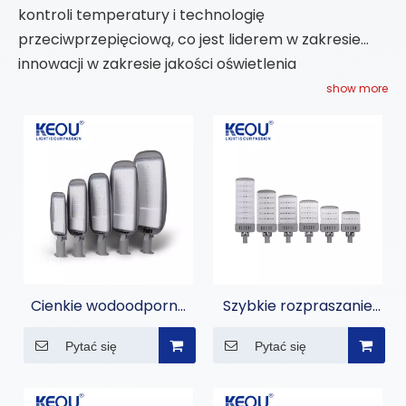
kontroli temperatury i technologię
przeciwprzepięciową, co jest liderem w zakresie
innowacji w zakresie jakości oświetlenia
zewnętrznego.
show more
Cienkie wodoodporne
Szybkie rozpraszanie
lampy uliczne LED IP66
ciepła 100 W 150 W 200
Pytać się
Pytać się
W 250 W 300 W 400 W
Lampa uliczna