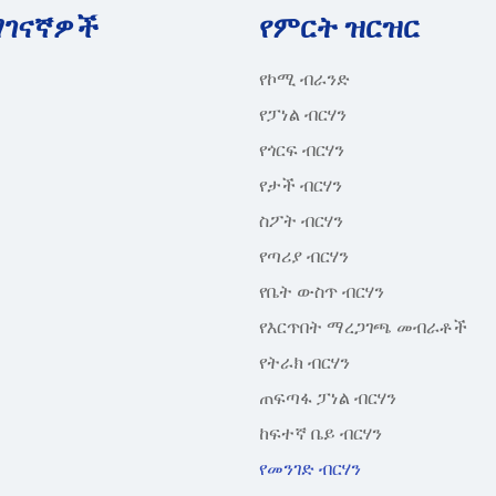
ማገናኛዎች
የምርት ዝርዝር
የኮሚ ብራንድ
የፓነል ብርሃን
የጎርፍ ብርሃን
የታች ብርሃን
ስፖት ብርሃን
የጣሪያ ብርሃን
የቤት ውስጥ ብርሃን
የእርጥበት ማረጋገጫ መብራቶች
የትራክ ብርሃን
ጠፍጣፋ ፓነል ብርሃን
ከፍተኛ ቤይ ብርሃን
የመንገድ ብርሃን