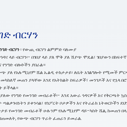
ገድ ብርሃን
ንገድ ብርሃን
፡ የውጪ ብርሃን ልምምድ ባለሙያ
ጎዳና ላይ ብርሃን፡- በገበያ ላይ ያለ ሞቅ ያለ ሽያጭ ሞዴል፣ ገበያውን በከፍ
ና የንግድ ብሎኮችን ያበራል።
ቀጭ ያለ የአሉሚኒየም ሼል ኤልዲ ተከታታይ፡ ለቤት አገልግሎት የሚመች ምርጫ፣
ና መካከለኛ መጠን ያላቸው እንደ የአትክልት ስፍራዎች፣ መንገዶች እና የኋላ 
ት ይችላል።
 ያለው የንግድ የመንገድ መብራቶች፡- እንደ አውራ ጎዳናዎች እና የቅርጫት ኳ
 ጣልቃገብነትን ይቀንሳል፣ የስፖርት ቦታዎችን እና የትራፊክ ኔትወርኮችን ደህን
ይ የመንገድ መብራቶች ሁሉንም የአሉሚኒየም ዳይ-ካስት ሼል, ከመጠን በላይ
ገጠመለት, የውጭ ብርሃን ጥራት ፈጠራን ይመራል.