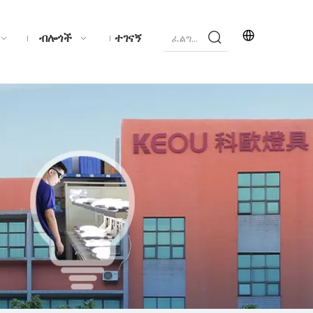
ብሎጎች
ተገናኝ