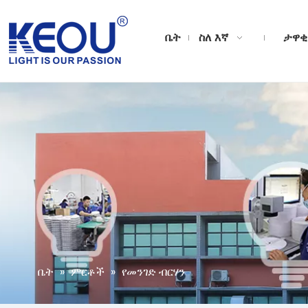
ቤት
ስለ እኛ
ታዋቂ
ቤት
»
ምርቶች
»
የመንገድ ብርሃን