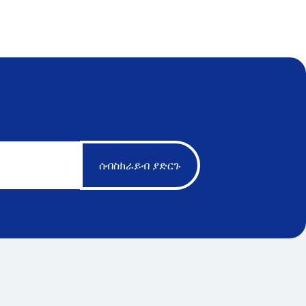
ሰብስክራይብ ያድርጉ