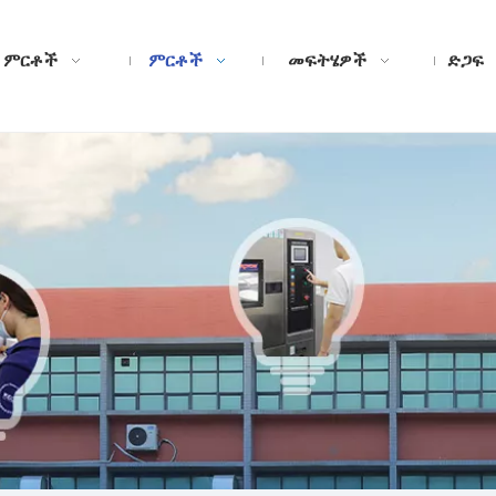
 ምርቶች
ምርቶች
መፍትሄዎች
ድጋፍ