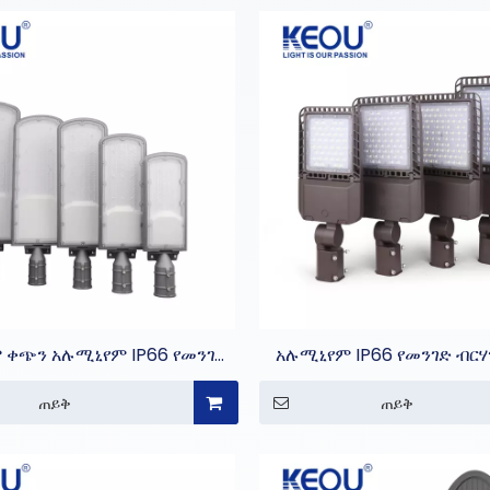
 ቀጭን አሉሚኒየም IP66 የመንገድ
አሉሚኒየም IP66 የመንገድ ብርሃ
መብራት ለመንገድ ብርሃን
ብርሃን
ጠይቅ
ጠይቅ