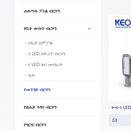
ጠፍጣፋ ፓነል ብርሃን
የቤት ውስጥ ብርሃን
የሊድ አምፖል
የ LED ስትሪፕ ብርሃን
የ LED ቱቦ መብራት
ሌላ
የመንገድ ብርሃን
የፀሐይ ጎዳና ብርሃን
ቀጭን LED
የጎርፍ ብርሃን