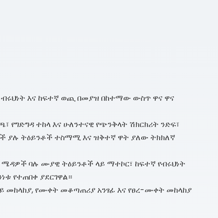
ተኛ ብሩህነት እና ከፍተኛ ወጪ በመያዝ በከተማው ውስጥ ዋና ዋና
 የግድግዳ ተከላ እና ሁለንተናዊ የጭንቅላት ሽክርክሪት ንድፍ፣
በሮች ያሉ ትዕይንቶች ተስማሚ እና ዝቅተኛ ዋት ያለው ትክክለኛ
ስ ሜዳዎች ባሉ ሙያዊ ትዕይንቶች ላይ ማተኮር፣ ከፍተኛ የብሩህነት
ነቱ የተጠበቀ ያደርገዋል።
 መከላከያ, የሙቀት መቆጣጠሪያ አንፃፊ እና የፀረ-ሙቀት መከላከያ