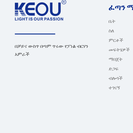
ፈጣን 
ቤት
ስለ
ምርቶች
በቻይና ውስጥ በጣም ጥሩው የፓነል ብርሃን
መፍትሄዎች
አምራች
ማበጀት
ድጋፍ
ብሎጎች
ተገናኝ