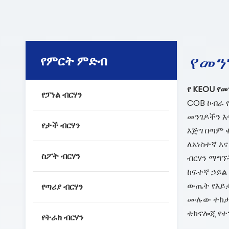
የመን
የምርት ምድብ
የ KEOU የመ
የፓነል ብርሃን
COB ኮብራ የ
መንገዶችን እ
የታች ብርሃን
እጅግ በጣም 
ለአነስተኛ እ
ስፖት ብርሃን
ብርሃን ማግኘ
ከፍተኛ ኃይል
ውጤት የእይታ
የጣሪያ ብርሃን
ሙሉው ተከታታ
ቴክኖሎጂ የተ
የትራክ ብርሃን