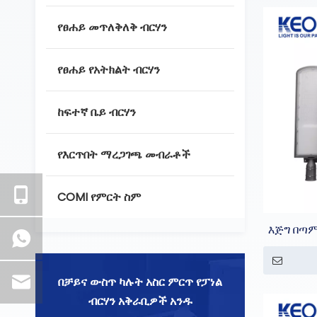
የፀሐይ መጥለቅለቅ ብርሃን
የፀሐይ የአትክልት ብርሃን
ከፍተኛ ቤይ ብርሃን
የእርጥበት ማረጋገጫ መብራቶች
COMI የምርት ስም
እጅግ በጣም
በቻይና ውስጥ ካሉት አስር ምርጥ የፓነል
ብርሃን አቅራቢዎች አንዱ