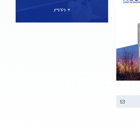
ያግኙን +