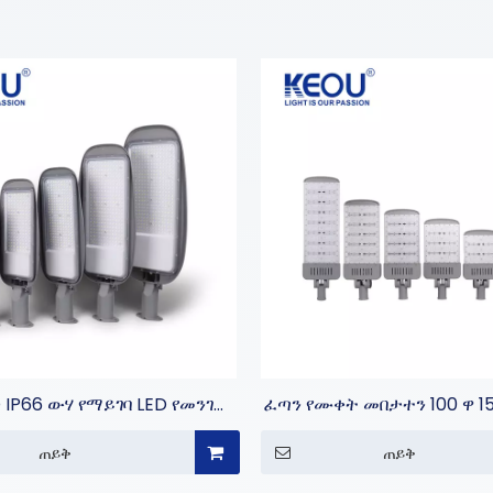
 IP66 ውሃ የማይገባ LED የመንገድ
ፈጣን የሙቀት መበታተን 100 ዋ 15
መብራቶች
250 ዋ 300 ዋ 400 ዋ የመን
ጠይቅ
ጠይቅ