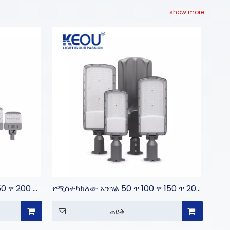
show more
0 ዋ 200 ዋ
የሚስተካከለው አንግል 50 ዋ 100 ዋ 150 ዋ 200
ገድ መብራት
ዋ LED የመንገድ መብራት
ጠይቅ