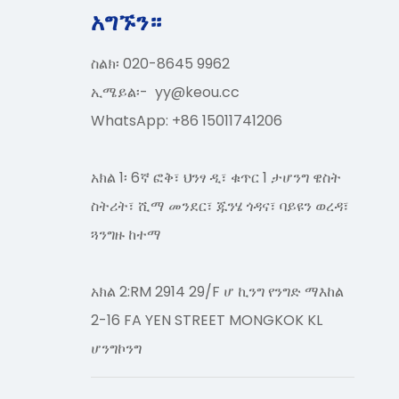
አግኙን።
ስልክ፡ 020-8645 9962
ኢሜይል፡-
yy@keou.cc
WhatsApp: +86 15011741206
አክል 1፡ 6ኛ ፎቅ፣ ህንፃ ዲ፣ ቁጥር 1 ታሆንግ ዌስት
ስትሪት፣ ሺማ መንደር፣ ጁንሄ ጎዳና፣ ባይዩን ወረዳ፣
ጓንግዙ ከተማ
አክል 2:RM 2914 29/F ሆ ኪንግ የንግድ ማእከል
2-16 FA YEN STREET MONGKOK KL
ሆንግኮንግ