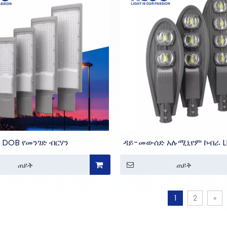
DOB የመንገድ ብርሃን
ዳይ-መውሰድ አሉሚኒየም ኮብራ L
መብራቶች
ጠይቅ
ጠይቅ
1
2
»