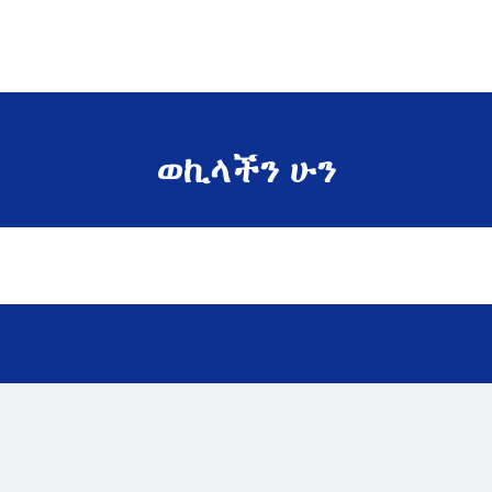
ወኪላችን ሁን