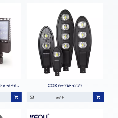
ን ለሀይዌይ
COB የመንገድ ብርሃን
ጠይቅ