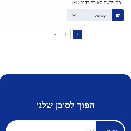
סוג עדשה תאורת רחוב LED
לִשְׁאוֹל
»
2
1
הפוך לסוכן שלנו
הירשם