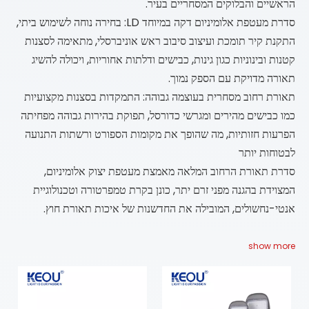
הראשיים והבלוקים המסחריים בעיר.
סדרת מעטפת אלומיניום דקה במיוחד LD: בחירה נוחה לשימוש ביתי,
התקנת קיר תומכת ועיצוב סיבוב ראש אוניברסלי, מתאימה לסצנות
קטנות ובינוניות כגון גינות, כבישים ודלתות אחוריות, ויכולה להשיג
תאורה מדויקת עם הספק נמוך.
תאורת רחוב מסחרית בעוצמה גבוהה: התמקדות בסצנות מקצועיות
כמו כבישים מהירים ומגרשי כדורסל, תפוקת בהירות גבוהה מפחיתה
הפרעות חזותיות, מה שהופך את מקומות הספורט ורשתות התנועה
לבטוחות יותר
סדרת תאורת הרחוב המלאה מאמצת מעטפת יצוק אלומיניום,
המצוידת בהגנה מפני זרם יתר, כונן בקרת טמפרטורה וטכנולוגיית
אנטי-נחשולים, המובילה את החדשנות של איכות תאורת חוץ.
show more