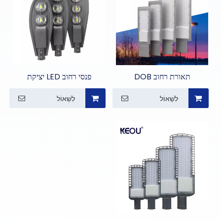
תאורת רחוב DOB
פנסי רחוב LED יציקת
אלומיניום קוברה
לִשְׁאוֹל
לִשְׁאוֹל