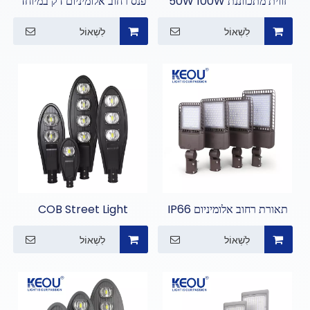
זווית מתכווננת 50W 100W
פנס רחוב אלומיניום דק במיוחד
150W 200W LED מנורת
IP66 לתאורת כביש
לִשְׁאוֹל
לִשְׁאוֹל
רחוב
תאורת רחוב אלומיניום IP66
COB Street Light
לתאורת כביש מהיר
לִשְׁאוֹל
לִשְׁאוֹל