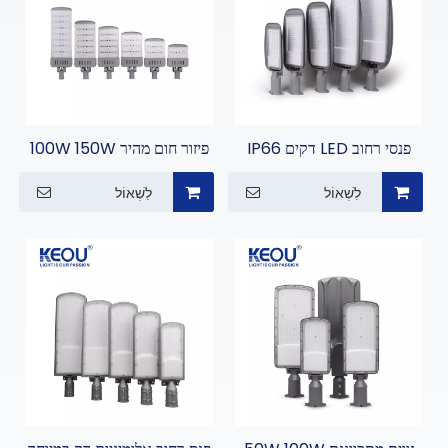
פנסי רחוב LED דקים IP66
פיזור חום מהיר 100W 150W
עמידים למים
200W 250W 300W
לִשְׁאוֹל
לִשְׁאוֹל
400W תאורת רחוב