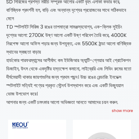
SD সিরিজের প্রশস্ত মরীচি সম্পূরক আলোর একটি বৃহৎ এলাকা কভার করে,
বাণিজ্যিক প্রদর্শনী হল, বাড়ি এবং অন্যান্য দৃশ্যের প্রয়োজনের সাথে সঠিকভাবে
মেলে
TD স্পটলাইট সিরিজ 3 রঙের তাপমাত্রা সামঞ্জস্যযোগ্য, এক-ক্লিক সুইচিং
দৃশ্যের আলো: 2700K উষ্ণ আলো একটি উষ্ণ পরিবেশ তৈরি করে, 4000K
নিরপেক্ষ আলো অফিস পড়ার জন্য উপযুক্ত, এবং 5500K ঠান্ডা আলো বাণিজ্যিক
স্থানের স্বচ্ছতা বাড়ায়
হার্ডকোর পারফরম্যান্সের আশীর্বাদ: কম ইউজিআর অ্যান্টি-গ্লেয়ার আই প্রোটেকশন
ডিজাইন, উৎস থেকে একদৃষ্টির হস্তক্ষেপ কমানো, লাইব্রেরি এবং লিভিং রুমের মতো
দীর্ঘমেয়াদী থাকার জায়গাগুলির জন্য প্রথম পছন্দ। উচ্চ রঙের রেন্ডারিং ইনডেক্স
স্পটলাইট সত্যিই পণ্যের প্রকৃত সৌন্দর্য উপস্থাপন করে এবং একটি ভিজ্যুয়াল
ভোজ উপভোগ করে।
আপনার জন্য একটি চমৎকার আলো অভিজ্ঞতা আনতে আমাদের চয়ন করুন.
show more