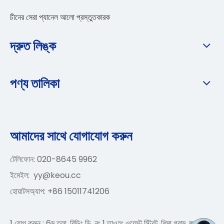
চীনের সেরা প্যানেল আলো প্রস্তুতকারক
দ্রুত লিঙ্ক
পণ্য তালিকা
আমাদের সাথে যোগাযোগ করুন
টেলিফোন: 020-8645 9962
ইমেইল:
yy@keou.cc
হোয়াটসঅ্যাপ: +86 15011741206
1 যোগ করুন : 6ম তলা, বিল্ডিং ডি, নং 1 তাওহং ওয়েস্ট স্ট্রিট, শিমা গ্রাম, জুনহে