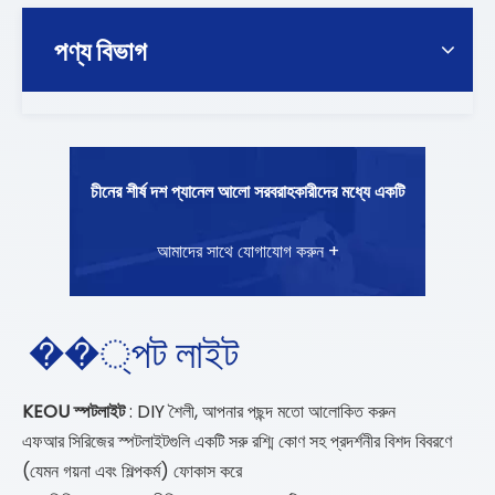
পণ্য বিভাগ
চীনের শীর্ষ দশ প্যানেল আলো সরবরাহকারীদের মধ্যে একটি
আমাদের সাথে যোগাযোগ করুন +
��্পট লাইট
KEOU স্পটলাইট
: DIY শৈলী, আপনার পছন্দ মতো আলোকিত করুন
এফআর সিরিজের স্পটলাইটগুলি একটি সরু রশ্মি কোণ সহ প্রদর্শনীর বিশদ বিবরণে
(যেমন গয়না এবং শিল্পকর্ম) ফোকাস করে