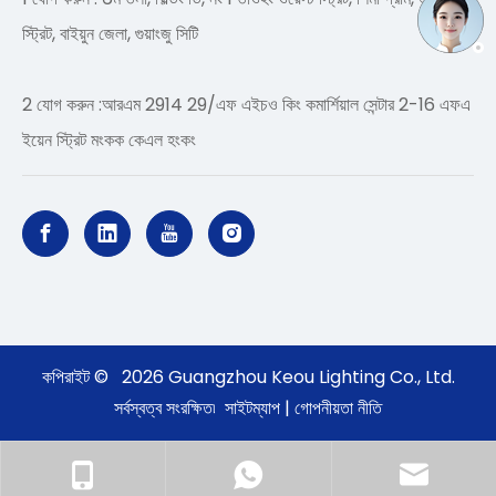
স্ট্রিট, বাইয়ুন জেলা, গুয়াংজু সিটি
2 যোগ করুন :আরএম 2914 29/এফ এইচও কিং কমার্শিয়াল সেন্টার 2-16 এফএ
ইয়েন স্ট্রিট মংকক কেএল হংকং
কপিরাইট ©
2026
Guangzhou Keou Lighting Co., Ltd.
সর্বস্বত্ব সংরক্ষিত৷
সাইটম্যাপ
|
গোপনীয়তা নীতি