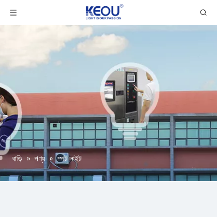
বাড়ি
»
পণ্য
»
স্পট লাইট