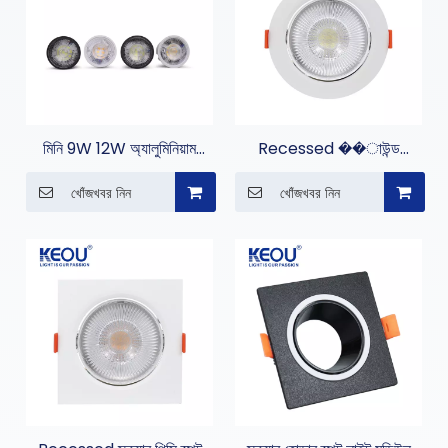
মিনি 9W 12W অ্যালুমিনিয়াম
Recessed ��াউন্ড
DOB স্পটলাইট
পিস�িস্পট লাইট
খোঁজখবর নিন
খোঁজখবর নিন