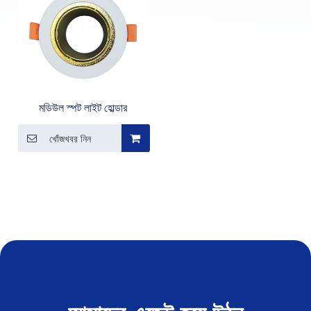
মডিউল স্পট লাইট হোল্ডার
খোঁজখবর নিন