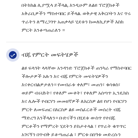
በትክክል ሊያሟላ ይችላል, እንዲሁም ለልዩ ፕሮጀክቶች
አቅራቢዎችን ማስተባበር ይችላል. ወቅታዊ አቅርቦትን እና ጥሩ
ጥራትን ለማረጋገጥ አጠቃላይ ሂደቱን ከመለኪያዎች እስከ
ምርት እንቆጣጠራለን ።
ብጁ የምርት መፍትሄዎች
ልዩ ፍላጎት ላላቸው አንዳንድ ፕሮጀክቶች ጠንካራ የማስተባበር
ችሎታዎች አሉን እና ብጁ የምርት መፍትሄዎችን
እናቀርብልዎታለን። የመብራቱ ቀለም፣ መጠን፣ ቁሳቁስ፣
ወይም ብሩህነት፣ የቀለም ሙቀት፣ የቀለም አሰጣጥ ኢንዴክስ
እና ሌሎች የብርሃን መመዘኛዎች ለእርስዎ ልዩ የሆነ የብርሃን
ምርት ለመፍጠር በእርስዎ ልዩ መስፈርቶች መሰረት ብጁ
ማድረግ እንችላለን። ቡድናችን በሂደቱ ውስጥ የተበጁ
ምርቶችን የማምረት ሂደትን ይከታተላል ፣ የጥራት ቁጥጥር
አገናኝን በጥብቅ ይቆጣጠራል ፣ ምርቱ በሰዓቱ መድረሱን