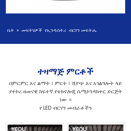
ቤት
»
መፍትሄዎች
የኢንዱስትሪ
ብርሃን መፍትሔ
ተዛማጅ ምርቶች
በምርምር እና ልማት ፣ ምርት ፣ ሽያጭ እና አገልግሎት ላይ
ያተኮረ ዘመናዊ ከፍተኛ የቴክኖሎጂ ሴሚኮንዳክተር ድርጅት
ነው ።
የ LED ብርሃን መብራቶችን