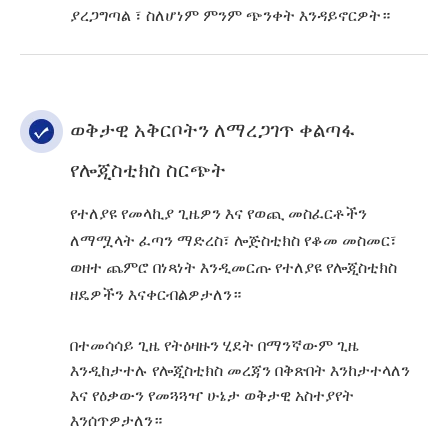
ያረጋግጣል ፣ ስለሆነም ምንም ጭንቀት እንዳይኖርዎት።
ወቅታዊ አቅርቦትን ለማረጋገጥ ቀልጣፋ
የሎጂስቲክስ ስርጭት
የተለያዩ የመላኪያ ጊዜዎን እና የወጪ መስፈርቶችን
ለማሟላት ፈጣን ማድረስ፣ ሎጅስቲክስ የቆመ መስመር፣
ወዘተ ጨምሮ በነጻነት እንዲመርጡ የተለያዩ የሎጂስቲክስ
ዘዴዎችን እናቀርብልዎታለን።
በተመሳሳይ ጊዜ የትዕዛዙን ሂደት በማንኛውም ጊዜ
እንዲከታተሉ የሎጂስቲክስ መረጃን በቅጽበት እንከታተላለን
እና የዕቃውን የመጓጓዣ ሁኔታ ወቅታዊ አስተያየት
እንሰጥዎታለን።