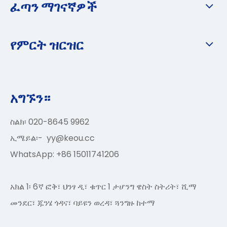
ፈጣን ማገናኛዎች
የምርት ዝርዝር
አግኙን።
ስልክ፡ 020-8645 9962
ኢሜይል፡-
yy@keou.cc
WhatsApp: +86 15011741206
አክል 1፡ 6ኛ ፎቅ፣ ህንፃ ዲ፣ ቁጥር 1 ታሆንግ ዌስት ስትሪት፣ ሺማ
መንደር፣ ጁንሄ ጎዳና፣ ባይዩን ወረዳ፣ ጓንግዙ ከተማ