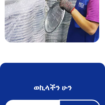
ወኪላችን ሁን