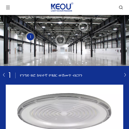
1
1
የንግድ ዩፎ ከፍተኛ የባህር ወሽመጥ ብርሃን