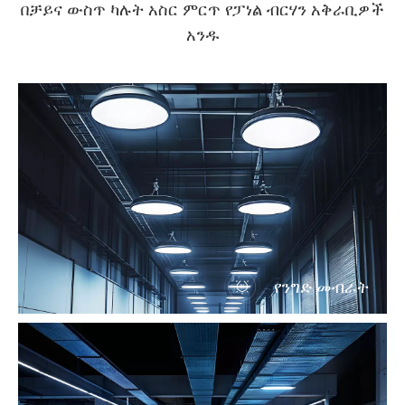
በቻይና ውስጥ ካሉት አስር ምርጥ የፓነል ብርሃን አቅራቢዎች
አንዱ
የንግድ መብራት