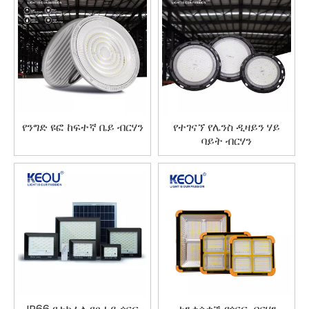
የንግድ ዩፎ ከፍተኛ ቤይ ብርሃን
የተገናኘ የሌንስ ዲዛይን ሃይ
ባይት ብርሃን