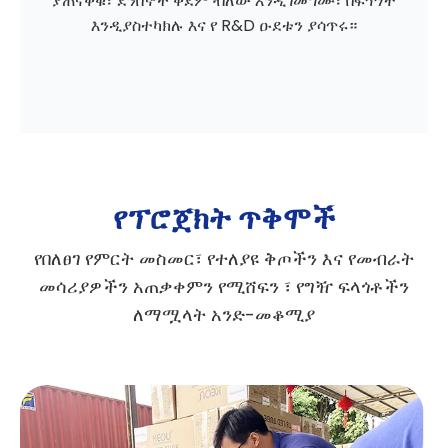
ያጠናቅቁ፣ ደንበኞች ቀደም ብለው እንዲገመግሙ፣ በፍጥነት
እንዲያስተካክሉ እና የ R&D ዑደቱን ያሳጥሩ።
የፕሮጀክት ጥቅሞች
የበለፀገ የምርት መስመር፣ የተለያዩ ቅጦችን እና የመብራት
መሳሪያዎችን አጠቃቀምን የሚሸፍን ፣ የግዥ ፍላጎቶችን
ለማሟላት አንድ-መቆሚያ