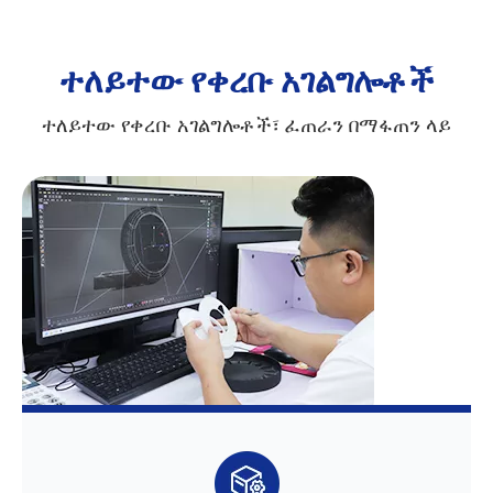
ተለይተው የቀረቡ አገልግሎቶች
ተለይተው የቀረቡ አገልግሎቶች፣ ፈጠራን በማፋጠን ላይ