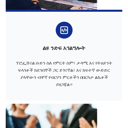
ልዩ ንድፍ አገልግሎት
ፕሮፌሽናል ቡድን ስለ የምርት ስም፣ ታዳሚ እና የትዕይንት
ፍላጎቶች ከደንበኞች ጋር ይገናኛል፣ እና ከፍተኛ ውድድር
ያላቸውን ብቸኛ የብርሃን ምርቶችን በበርካታ ልኬቶች
ያዘጋጃል።