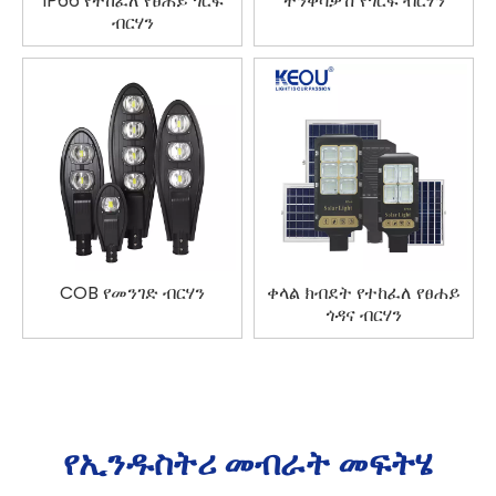
IP66 የተከፈለ የፀሐይ ጎርፍ
ተንቀሳቃሽ የጎርፍ ብርሃን
ብርሃን
COB የመንገድ ብርሃን
ቀላል ክብደት የተከፈለ የፀሐይ
ጎዳና ብርሃን
የኢንዱስትሪ መብራት መፍትሄ