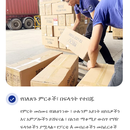
የበለጸጉ ምርቶች፣ በፍላጎት የተበጁ
የምርት መስመሩ የበለፀገ ነው ፣ ሁሉንም አይነት ዘይቤዎችን
እና አምፖሎችን ይሸፍናል ፣ በአንድ ማቆሚያ ውስጥ የግዥ
ፍላጎቶችን ያሟላል። የፓርቲ A መብራቶችን መስፈርቶች