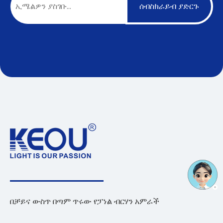
ሰብስክራይብ ያድርጉ
በቻይና ውስጥ በጣም ጥሩው የፓነል ብርሃን አምራች