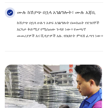
ሙሉ ከሽያጭ በኋላ አገልግሎት፣ ሙሉ አጃቢ
ከሽያጭ በኋላ ሁሉን አቀፍ አገልግሎት በመስጠት የደንበኞች
እርካታ ቅድሚያ የሚሰጠው ጉዳይ ነው። የመጫኛ
መመሪያዎች እና ቪዲዮዎች አሉ. የስህተት ምላሽ ፈጣን ነው።