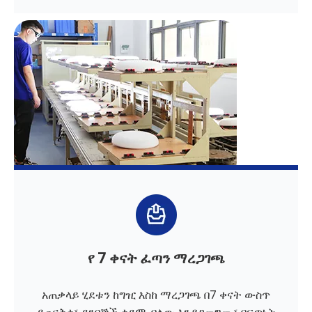
የ 7 ቀናት ፈጣን ማረጋገጫ
አጠቃላይ ሂደቱን ከግዢ እስከ ማረጋገጫ በ7 ቀናት ውስጥ