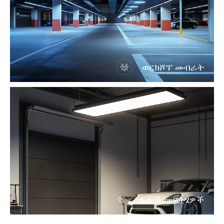
ወርክሾፕ መብራት
ሌሎች መፍትሄዎች