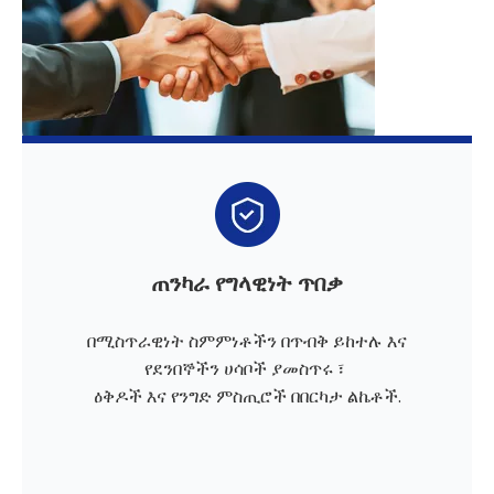
ጠንካራ የግላዊነት ጥበቃ
በሚስጥራዊነት ስምምነቶችን በጥብቅ ይከተሉ እና
የደንበኞችን ሀሳቦች ያመስጥሩ ፣
ዕቅዶች እና የንግድ ምስጢሮች በበርካታ ልኬቶች.