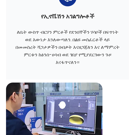
የኢኖቬሽን አገልግሎቶች
ለቤት ውስጥ ብርሃን ምርቶች የደንበኞችን ሃሳቦች በፍጥነት
ወደ እውነታ እንለውጣለን. በልዩ መስፈርቶች ላይ
በመመስረት ሻጋታዎችን በብቃት እናዘጋጃለን እና ለማምረት
ምርቱን ከፅንሰ-ሀሳብ ወደ ገበያ የሚያደርገውን ጉዞ
እናፋጥናለን።