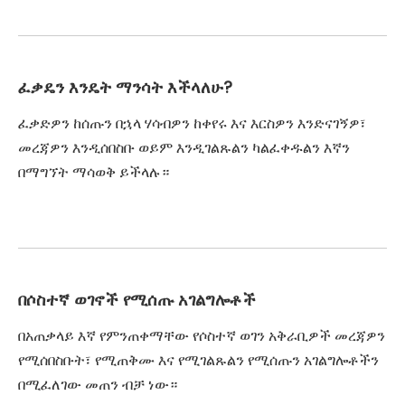
ፈቃዴን እንዴት ማንሳት እችላለሁ?
ፈቃድዎን ከሰጡን በኋላ ሃሳብዎን ከቀየሩ እና እርስዎን እንድናገኝዎ፣
መረጃዎን እንዲሰበስቡ ወይም እንዲገልጹልን ካልፈቀዱልን እኛን
በማግኘት ማሳወቅ ይችላሉ።
በሶስተኛ ወገኖች የሚሰጡ አገልግሎቶች
በአጠቃላይ እኛ የምንጠቀማቸው የሶስተኛ ወገን አቅራቢዎች መረጃዎን
የሚሰበስቡት፣ የሚጠቅሙ እና የሚገልጹልን የሚሰጡን አገልግሎቶችን
በሚፈለገው መጠን ብቻ ነው።