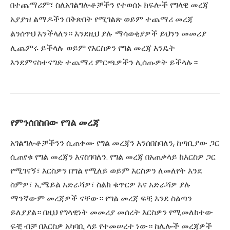
በተጨማሪም፣ ስለአገልግሎቶቻችን የተወሰኑ ክፍሎች የግላዊ መረጃ
አያያዝ ልማዶችን በቅጽበት የሚገልጽ ወይም ተጨማሪ መረጃ
ልንሰጥህ እንችላለን። እንደዚህ ያሉ ማሳወቂያዎች ይህንን መመሪያ
ሊጨምሩ ይችላሉ ወይም የእርስዎን የግል መረጃ እንዴት
እንደምናስተናግድ ተጨማሪ ምርጫዎችን ሊሰጡዎት ይችላሉ።
የምንሰበስበው የግል መረጃ
አገልግሎቶቻችንን ሲጠቀሙ የግል መረጃን እንሰበስባለን, ከጣቢያው ጋር
ሲጠየቁ የግል መረጃን እናስገባለን. የግል መረጃ በአጠቃላይ ከእርስዎ ጋር
የሚገናኝ፣ እርስዎን በግል የሚለይ ወይም እርስዎን ለመለየት እንደ
ስምዎ፣ ኢሜይል አድራሻዎ፣ ስልክ ቁጥርዎ እና አድራሻዎ ያሉ
ማንኛውም መረጃዎች ናቸው። የግል መረጃ ፍቺ እንደ ስልጣን
ይለያያል። በዚህ የግላዊነት መመሪያ መሰረት እርስዎን የሚመለከተው
ፍቺ ብቻ በእርስዎ አካባቢ ላይ የተመሠረተ ነው። ከሌሎች መረጃዎች