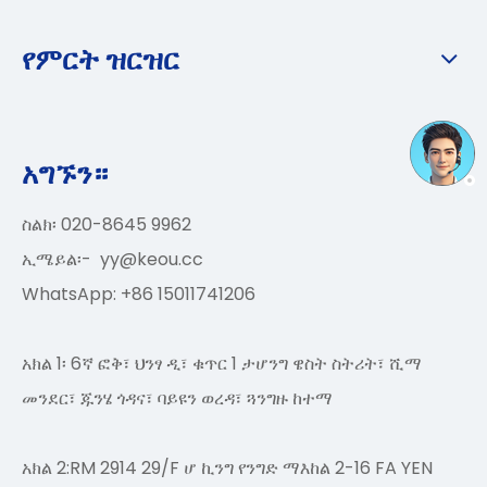
የምርት ዝርዝር
አግኙን።
ስልክ፡ 020-8645 9962
ኢሜይል፡-
yy@keou.cc
WhatsApp: +86 15011741206
አክል 1፡ 6ኛ ፎቅ፣ ህንፃ ዲ፣ ቁጥር 1 ታሆንግ ዌስት ስትሪት፣ ሺማ
መንደር፣ ጁንሄ ጎዳና፣ ባይዩን ወረዳ፣ ጓንግዙ ከተማ
አክል 2:RM 2914 29/F ሆ ኪንግ የንግድ ማእከል 2-16 FA YEN