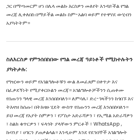
ጋር በማጣመርም ሆነ በሌላ መልኩ እርስዎን መለየት እንዳይችል የግል
መረጃ ሊቀለበስ በማይችል መልኩ ስም-አልባ ወይም የተዋሃደ ውሂብን
አያካትትም።
ስለእርስዎ የምንሰበስበው የግል መረጃ ዓይነቶች የሚከተሉትን
ያካትታሉ:
የግዢውን ወይም የአገልግሎቶቹን ውል ለመፈጸም በቀጥታ እና
በፈቃደኝነት የሚያቀርቡልን መረጃ። አገልግሎቶቻችንን ሲጠቀሙ
የሰጡንን ግላዊ መረጃ እንሰበስባለን። ለምሳሌ፣ ድረ-ገጻችንን ከጎበኙ እና
ትእዛዝ ከሰጡ፣ በትእዛዙ ሂደት ውስጥ የሰጡንን መረጃ እንሰበስባለን።
ይህ መረጃ የአያት ስምዎን ፣ የፖስታ አድራሻዎን ፣ የኢሜል አድራሻዎን
፣ ስልክ ቁጥርዎን ፣ ፍላጎት ያላቸውን ምርቶች ፣ WhatsApp ,
ኩባንያ ፣ ሀገርን ያጠቃልላል። እንዲሁም እንደ የደንበኞች አገልግሎት