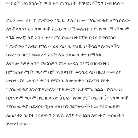
መሰረት የአገልግሎት ውል እና የግላዊነት ተግባሮቻችንን ይቀበላሉ።
ይህን መመሪያ በማንኛውም ጊዜ፣ ያለቅድመ ማስታወቂያ ልናሻሽለው
እንችላለን፣ እና ለውጦች እርስዎን በሚመለከት በያዝነው ማንኛውም
የግል መረጃ ላይ እንዲሁም ፖሊሲው ከተሻሻለ በኋላ በተሰበሰበ
ማንኛውም አዲስ የግል መረጃ ላይ ሊተገበር ይችላል። ለውጦችን
ካደረግን በዚህ መመሪያ አናት ላይ ያለውን ቀን በማከል
እናሳውቅዎታለን። የእርስዎን የግል መረጃ በምንሰበስብበት፣
በምንጠቀምበት ወይም በምንገልጽበት መንገድ ላይ በዚህ መመሪያ
ውስጥ ያሉ መብቶችዎን የሚነኩ ለውጦችን ካደረግን የላቀ
ማስታወቂያ እንሰጥዎታለን። ከአውሮፓ ኢኮኖሚ ክልል፣ ዩናይትድ
ኪንግደም ወይም ስዊዘርላንድ (በጋራ 'የአውሮፓ ሀገራት')፣ የለውጦች
ማስታወቂያ ከደረሰህ በኋላ ያለህ የአገልግሎታችን መዳረሻ ወይም
አጠቃቀምህ የተሻሻለውን ፖሊሲ እንደተቀበልክ እውቅና መስጠትን
ያመለክታል።