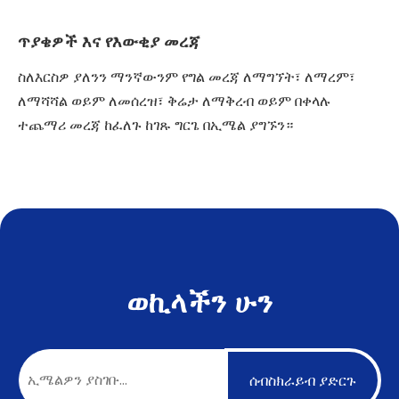
ጥያቄዎች እና የእውቂያ መረጃ
ስለእርስዎ ያለንን ማንኛውንም የግል መረጃ ለማግኘት፣ ለማረም፣
ለማሻሻል ወይም ለመሰረዝ፣ ቅሬታ ለማቅረብ ወይም በቀላሉ
ተጨማሪ መረጃ ከፈለጉ ከገጹ ግርጌ በኢሜል ያግኙን።
ወኪላችን ሁን
ሰብስክራይብ ያድርጉ