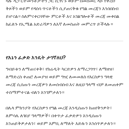
ካሉ ዲፓርትመንቶቻችን ጋር ሲገናኙ ወይም በመስመር ላይ የቀረቡ
ቅጾችን ወይም የዳሰሳ ጥናቶችን ሲያጠናቅቁ የግል መረጃን እንሰበስብ
ይሆናል። ስለምናቀርባቸው ምርቶች እና አገልግሎቶች መረጃ መቀበል
ከፈለጉ የኢሜል አድራሻዎን ለእኛ ለመስጠት መምረጥ ይችላሉ።
የእኔን ፈቃድ እንዴት ታገኛለህ?
ግብይቱን ለማጠናቀቅ፣ የክሬዲት ካርድዎን ለማረጋገጥ፣ ለማዘዝ፣
ለማድረስ ቀጠሮ ለመያዝ ወይም ግዢ ለመመለስ የእርስዎን ግላዊ
መረጃ ሲሰጡን መረጃዎን ለመሰብሰብ እና ለዚህ ዓላማ ብቻ ለመጠቀም
ተስማምተናል ብለን እንገምታለን።
በሌላ ምክንያት የእርስዎን የግል መረጃ እንዲሰጡን ከጠየቅንዎት፣
ለምሳሌ ለገበያ ዓላማዎች፣ በቀጥታ ፈቃድዎን እንዲሰጡን
እንጠይቅዎታለን፣ ወይም እምቢ ለማለት እድሉን እንሰጥዎታለን።