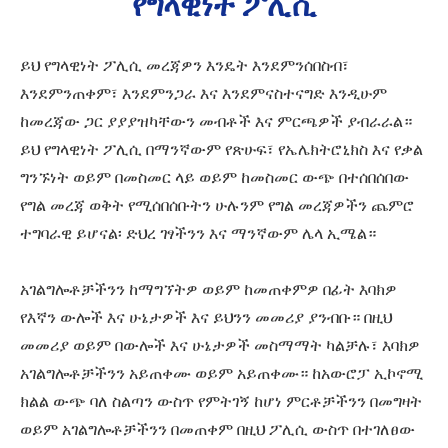
የግላዊነት ፖሊሲ
ይህ የግላዊነት ፖሊሲ መረጃዎን እንዴት እንደምንሰበስብ፣
እንደምንጠቀም፣ እንደምንጋራ እና እንደምናስተናግድ እንዲሁም
ከመረጃው ጋር ያያያዝካቸውን መብቶች እና ምርጫዎች ያብራራል።
ይህ የግላዊነት ፖሊሲ በማንኛውም የጽሁፍ፣ የኤሌክትሮኒክስ እና የቃል
ግንኙነት ወይም በመስመር ላይ ወይም ከመስመር ውጭ በተሰበሰበው
የግል መረጃ ወቅት የሚሰበሰቡትን ሁሉንም የግል መረጃዎችን ጨምሮ
ተግባራዊ ይሆናል፡ ድህረ ገፃችንን እና ማንኛውም ሌላ ኢሜል።
አገልግሎቶቻችንን ከማግኘትዎ ወይም ከመጠቀምዎ በፊት እባክዎ
የእኛን ውሎች እና ሁኔታዎች እና ይህንን መመሪያ ያንብቡ። በዚህ
መመሪያ ወይም በውሎች እና ሁኔታዎች መስማማት ካልቻሉ፣ እባክዎ
አገልግሎቶቻችንን አይጠቀሙ ወይም አይጠቀሙ። ከአውሮፓ ኢኮኖሚ
ክልል ውጭ ባለ ስልጣን ውስጥ የምትገኝ ከሆነ ምርቶቻችንን በመግዛት
ወይም አገልግሎቶቻችንን በመጠቀም በዚህ ፖሊሲ ውስጥ በተገለፀው