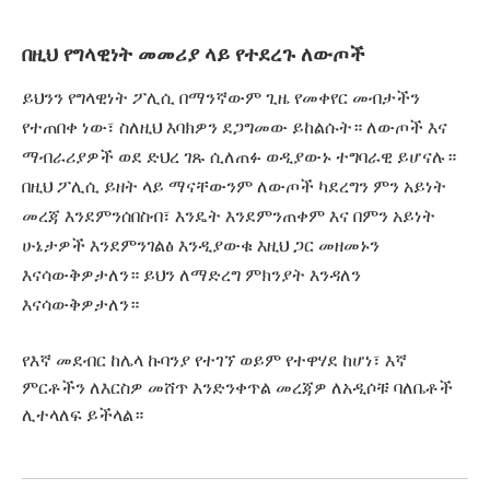
በዚህ የግላዊነት መመሪያ ላይ የተደረጉ ለውጦች
ይህንን የግላዊነት ፖሊሲ በማንኛውም ጊዜ የመቀየር መብታችን
የተጠበቀ ነው፣ ስለዚህ እባክዎን ደጋግመው ይከልሱት። ለውጦች እና
ማብራሪያዎች ወደ ድህረ ገጹ ሲለጠፉ ወዲያውኑ ተግባራዊ ይሆናሉ።
በዚህ ፖሊሲ ይዘት ላይ ማናቸውንም ለውጦች ካደረግን ምን አይነት
መረጃ እንደምንሰበስብ፣ እንዴት እንደምንጠቀም እና በምን አይነት
ሁኔታዎች እንደምንገልፅ እንዲያውቁ እዚህ ጋር መዘመኑን
እናሳውቅዎታለን። ይህን ለማድረግ ምክንያት እንዳለን
እናሳውቅዎታለን።
የእኛ መደብር ከሌላ ኩባንያ የተገኘ ወይም የተዋሃደ ከሆነ፣ እኛ
ምርቶችን ለእርስዎ መሸጥ እንድንቀጥል መረጃዎ ለአዲሶቹ ባለቤቶች
ሊተላለፍ ይችላል።