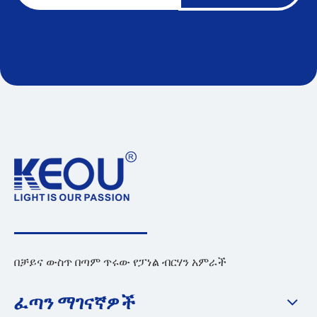
በቻይና ውስጥ በጣም ጥሩው የፓነል ብርሃን አምራች
ፈጣን ማገናኛዎች