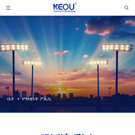
ቤት
»
የግላዊነት ፖሊሲ