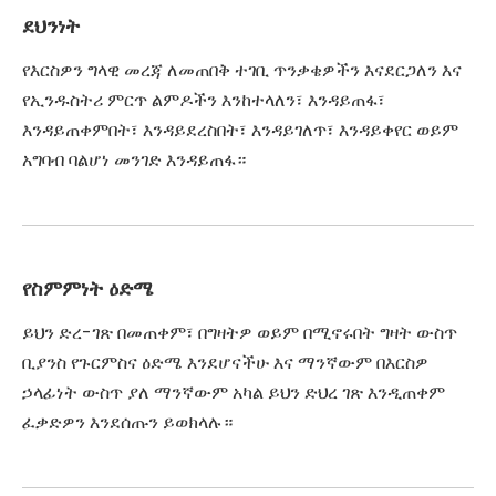
ደህንነት
የእርስዎን ግላዊ መረጃ ለመጠበቅ ተገቢ ጥንቃቄዎችን እናደርጋለን እና
የኢንዱስትሪ ምርጥ ልምዶችን እንከተላለን፣ እንዳይጠፋ፣
እንዳይጠቀምበት፣ እንዳይደረስበት፣ እንዳይገለጥ፣ እንዳይቀየር ወይም
አግባብ ባልሆነ መንገድ እንዳይጠፋ።
የስምምነት ዕድሜ
ይህን ድረ-ገጽ በመጠቀም፣ በግዛትዎ ወይም በሚኖሩበት ግዛት ውስጥ
ቢያንስ የጉርምስና ዕድሜ እንደሆናችሁ እና ማንኛውም በእርስዎ
ኃላፊነት ውስጥ ያለ ማንኛውም አካል ይህን ድህረ ገጽ እንዲጠቀም
ፈቃድዎን እንደሰጡን ይወክላሉ።