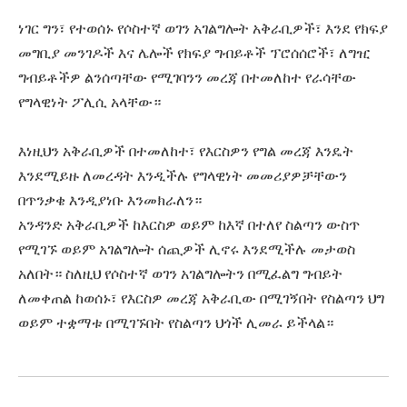
ነገር ግን፣ የተወሰኑ የሶስተኛ ወገን አገልግሎት አቅራቢዎች፣ እንደ የክፍያ
መግቢያ መንገዶች እና ሌሎች የክፍያ ግብይቶች ፕሮሰሰሮች፣ ለግዢ
ግብይቶችዎ ልንሰጣቸው የሚገባንን መረጃ በተመለከተ የራሳቸው
የግላዊነት ፖሊሲ አላቸው።
እነዚህን አቅራቢዎች በተመለከተ፣ የእርስዎን የግል መረጃ እንዴት
እንደሚይዙ ለመረዳት እንዲችሉ የግላዊነት መመሪያዎቻቸውን
በጥንቃቄ እንዲያነቡ እንመክራለን።
አንዳንድ አቅራቢዎች ከእርስዎ ወይም ከእኛ በተለየ ስልጣን ውስጥ
የሚገኙ ወይም አገልግሎት ሰጪዎች ሊኖሩ እንደሚችሉ መታወስ
አለበት። ስለዚህ የሶስተኛ ወገን አገልግሎትን በሚፈልግ ግብይት
ለመቀጠል ከወሰኑ፣ የእርስዎ መረጃ አቅራቢው በሚገኝበት የስልጣን ህግ
ወይም ተቋማቱ በሚገኙበት የስልጣን ህጎች ሊመራ ይችላል።