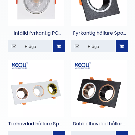
Infälld fyrkantig PC
Fyrkantig hållare Spot
Spot Light
Light Module
Fråga
Fråga
Trehövdad hållare Spot
Dubbelhövdad hållare
Light Module
Spot Light Module