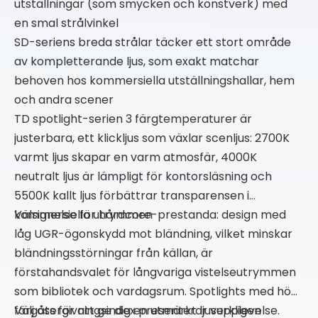
utställningar (som smycken och konstverk) med
en smal strålvinkel
SD-seriens breda strålar täcker ett stort område
av kompletterande ljus, som exakt matchar
behoven hos kommersiella utställningshallar, hem
och andra scener
TD spotlight-serien 3 färgtemperaturer är
justerbara, ett klickljus som växlar scenljus: 2700K
varmt ljus skapar en varm atmosfär, 4000K
neutralt ljus är lämpligt för kontorsläsning och
5500K kallt ljus förbättrar transparensen i
kommersiella utrymmen
Välsignelse för hårdcore-prestanda: design med
låg UGR-ögonskydd mot bländning, vilket minskar
bländningsstörningar från källan, är
förstahandsvalet för långvariga vistelseutrymmen
som bibliotek och vardagsrum. Spotlights med högt
färgåtergivningsindex presenterar verkligen
Välj oss för att ge dig en utmärkt ljusupplevelse.