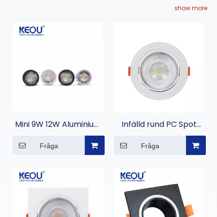
produktens sanna skönhet och njuter av en visuell
show more
fest.
Mini 9W 12W Aluminium
Infälld rund PC Spot
DOB Spotlight
Light
Fråga
Fråga