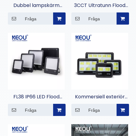
Dubbel lampskärm
3CCT Ultratunn Flood
Ramlös panelljus
Light för hemmet
Fråga
Fråga
FL38 IP66 LED Flood
Kommersiell exteriör
Light
Led Flood Light
Fråga
Fråga