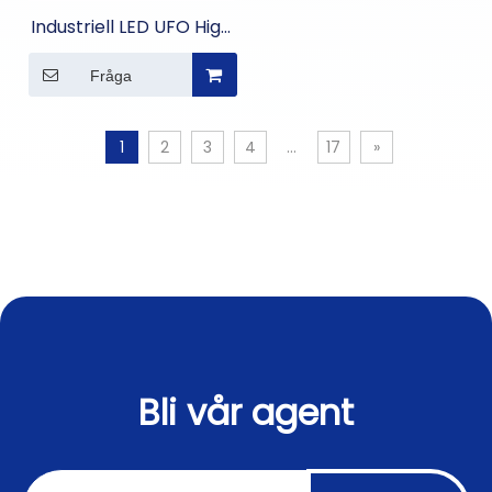
Industriell LED UFO High
Bay Light för lager
Fråga
1
2
3
4
...
17
»
Bli vår agent