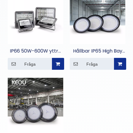
IP66 50W-600W yttre
Hållbar IP65 High Bay
strålkastarljus
LED-lampa för
Fråga
Fråga
kommersiell belysning