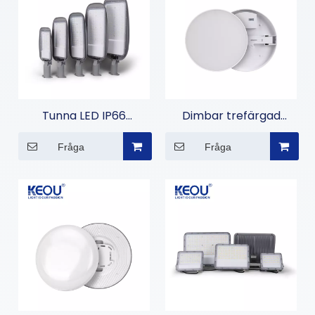
Tunna LED IP66
Dimbar trefärgad
vattentäta LED
fuktsäker lampa
Fråga
Fråga
gatubelysning