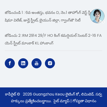
జోడించండి 1 : 6వ అంతస్తు, భవనం D, నెం.1 తాహోంగ్ వెస్ట్ స్ట్రీట్,
షిమా విలేజ్, జున్హే స్ట్రీట్, బైయున్ జిల్లా, గ్వాంగ్‌జౌ సిటీ
జోడించు 2 :RM 2914 29/F HO కింగ్ కమర్షియల్ సెంటర్ 2-16 FA
యెన్ స్ట్రీట్ మాంకాక్ KL హాంకాంగ్
కాపీరైట్ ©
2026
Guangzhou Keou లైటింగ్ కో., లిమిటెడ్. సర్వ
హక్కులు ప్రత్యేకించబడ్డాయి.
సైట్ మ్యాప్
|
గోప్యతా విధానం