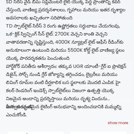
SD సిరీస్ వైడ్ బీమ్ సప్లిమెంటరీ లైట్ యొక్క పెద్ద ప్రాంతాన్ని కవర్
చేస్తుంది, వాణిజ్య ప్రదర్శనశాలలు, గృహాలు మరియు ఇతర దృశ్యాల
అవసరాలకు ఖచ్చితంగా సరిపోతుంది
TD స్పాట్‌లైట్ సిరీస్ 3 రంగు ఉష్ణోగ్రతలు సర్దుబాటు చేయగలవు,
ఒక-క్లిక్ స్విచ్చింగ్ సీన్ లైట్: 2700K వెచ్చని కాంతి వెచ్చని
వాతావరణాన్ని సృష్టిస్తుంది, 4000K న్యూట్రల్ లైట్ ఆఫీస్ రీడింగ్‌కు
అనుకూలంగా ఉంటుంది మరియు 5500K కోల్డ్ లైట్ వాణిజ్య స్థలం
యొక్క పారదర్శకతను పెంచుతుంది
హార్డ్‌కోర్ పనితీరు ఆశీర్వాదం: తక్కువ UGR యాంటీ-గ్లేర్ ఐ ప్రొటెక్షన్
డిజైన్, సోర్స్ నుండి గ్లేర్ జోక్యాన్ని తగ్గించడం, లైబ్రరీలు మరియు
లివింగ్ రూమ్‌ల వంటి దీర్ఘకాలిక బస స్థలాలకు మొదటి ఎంపిక. హై
కలర్ రెండరింగ్ ఇండెక్స్ స్పాట్‌లైట్‌లు నిజంగా ఉత్పత్తి యొక్క
నిజమైన అందాన్ని ప్రదర్శిస్తాయి మరియు దృశ్య విందును
ఆస్వాదించండి.
మీకు అద్భుతమైన లైటింగ్ అనుభవాన్ని అందించడానికి మమ్మల్ని
ఎంచుకోండి.
show more