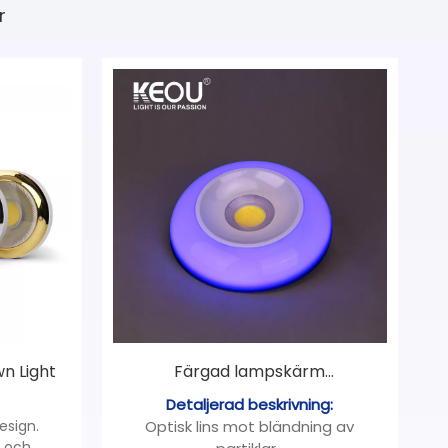
r
n Light
Färgad lampskärm
Ytmonterad COB Down Light
Detaljerad beskrivning:
esign.
Optisk lins mot bländning av
 och