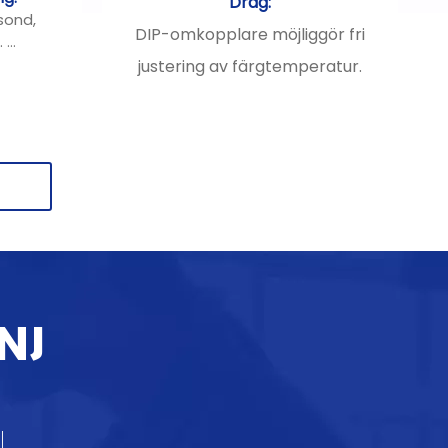
Drag:
sond,
DIP-omkopplare möjliggör fri
n.
era
justering av färgtemperatur.
nfraröd
Värmeavledning: Multi-chip
 bekväm.
tallint
värmeavledning ger starkt
gulnar
motstånd mot tryck och
varig
stötar.
 regn.
t nytt
Hölje: Pressgjuten aluminium
ert och
med hög
ållbart.
under
värmeledningsförmåga med
oll årlig
NJ
en högtemperaturbeständig
beläggning.
Använder högkvalitativa LED-
chips för jämnt ljus och lång