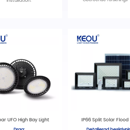
installation.
utvecklingsprodukter Sur
n-serien: fler färger fler
Panel Light.
igheter, färger följer dina
Högkvalitativ mask av härd
böjelser.
mer transparent.
Högkvalitativt
Mångfacetterad ringf
uminiummaterial, en-
svart/vit/galvaniserad färg
batchformning.
anpassa den.
ontaktordesign, stabilare
anslutning.
ar UFO High Bay Light
IP66 Split Solar Flood 
Drag:
Detaljerad beskrivni