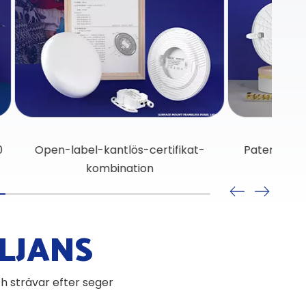
-anti-
O
LJANS
ch strävar efter seger