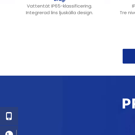
mm.
Vattentät IP65-klassificering.
I
Integrerad lins ljuskälla design.
Tre niv
Den avtagbara förarboxen är
a
enkel att byta ut föraren.
Tre färg
Lampkropp av aluminium，
Aluminiumgjutning, behandling
Högkva
av bakfärg, antioxidation.
avger 
Högkvalitativ lampkropp ， Stark
konvektionsvärmeavledning,
turbinvärmeavledning,
flamskyddsmedel, inte lätt att
ändra färg, lång livslängd.
P