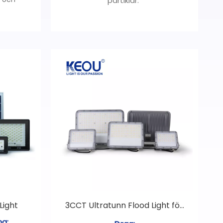
partiklar.
face COB
Unikt utseende design, snabb
installation.
at glas,
Fler färger fler valmöjligheter,
färger följer dina böjelser.
ärg:
Vrid lampan 90° och installera
, du kan
den på drivrutinen.
Light
3CCT Ultratunn Flood Light för
hemmet
ng: