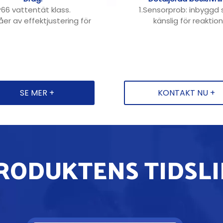
P66 vattentät klass.
1.Sensorprob: inbyggd 
åer av effektjustering för
känslig för reaktio
tt möta dina behov.
2.Fjärrkontroll med fl
er i en, vilket minskar ditt
funktioner: intelligent i
lagertryck.
fjärrkontroll, snabb och
litativt LED-chip antas,
3. Solpaneler av polykris
jämnt ljus, lång livslängd.
kisel, laddar snabbare, 
inte till och med lång
SE MER +
KONTAKT NU +
exponering för sol och
4.Hög standard 100% hel
litiumfosfatbatteri, säk
pålitligt, långvarigt och h
5. Arbetsläge: ladda 
dagsljus, ljus på natten, n
RODUKTENS TIDSLI
elförbrukning
.