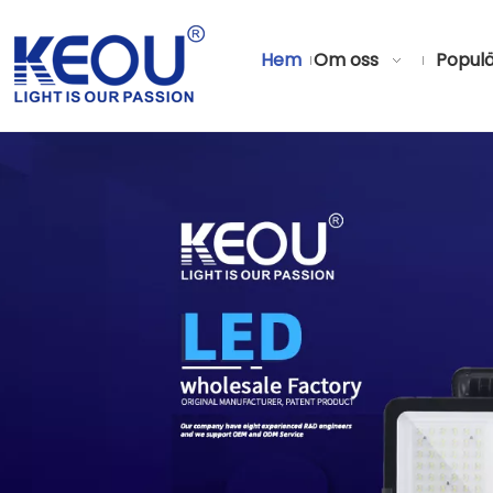
Hem
Om oss
Populä