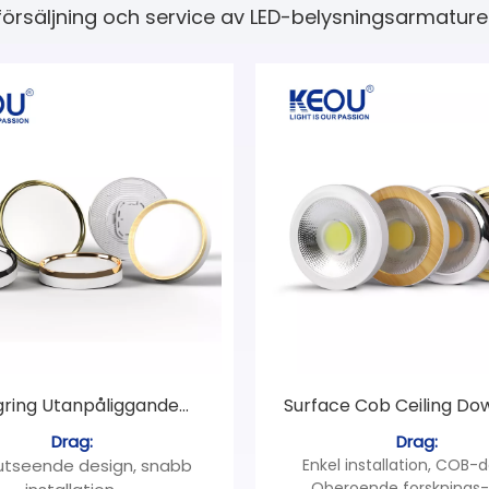
försäljning och service av LED-belysningsarmature
gring Utanpåliggande
Surface Cob Ceiling Dow
panelljus
Drag:
Drag:
 utseende design, snabb
Enkel installation, COB-d
Oberoende forsknings-