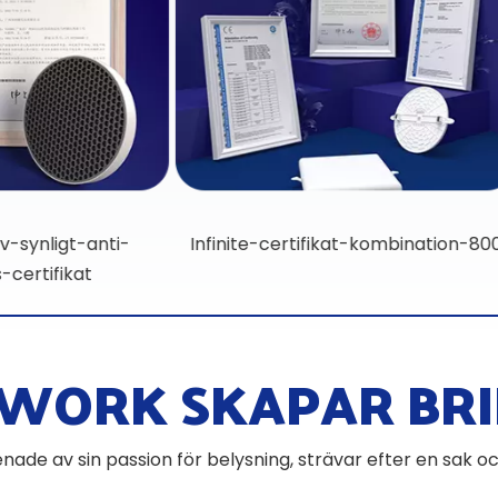
fikat-kombination-för-
Kombination-av-synligt
WORK SKAPAR BRI
nade av sin passion för belysning, strävar efter en sak o